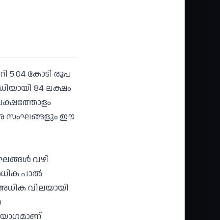
റി 5.04 കോടി രൂപ
ഡിയായി 84 ലക്ഷം
ലക്ഷത്തോളം
്ഷീര സംഘങ്ങളും ഈ
ഘങ്ങള്‍ വഴി
ധിക പാല്‍
്റെ അധിക വിലയായി
ര
ി യോഗമാണ്