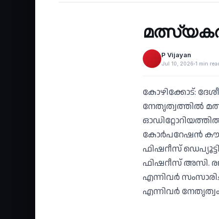
‹
മത്സ്യകര
P Vijayan
Jul 10, 2026
1 min rea
കോഴിക്കോട്: ദേശീ
നേതൃത്വത്തില്‍ മത
ഓഡിറ്റോറിയത്തില്
കോര്‍പറേഷന്‍ കൗ
ഫിഷറീസ് ഡെപ്യൂട്ടി
ഫിഷറീസ് അസി. രജിസ
എന്നിവര്‍ സംസാരിച്
എന്നിവര്‍ നേതൃത്വം