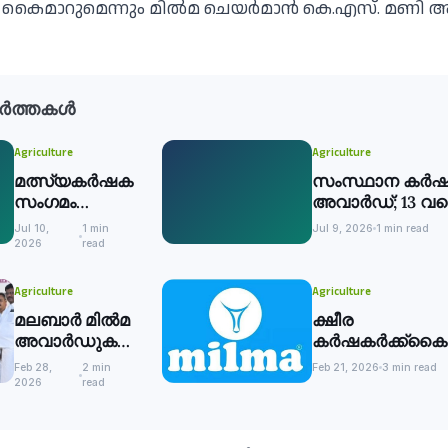
ക് കൈമാറുമെന്നും മില്‍മ ചെയര്‍മാന്‍ കെ.എസ്. മണി അറ
ർത്തകൾ
Agriculture
Agriculture
മത്സ്യകര്‍ഷക
സംസ്ഥാന കര്‍
സംഗമം
അവാര്‍ഡ്; 13 വ
സംഘടിപ്പിച്ചു
അപേക്ഷിക്കാം
Jul 10,
1 min
Jul 9, 2026
1 min read
2026
read
Agriculture
Agriculture
മലബാര്‍ മില്‍മ
ക്ഷീര
അവാര്‍ഡുകള്‍
കര്‍ഷകര്‍ക്ക്കൈ
വിതരണം
മലബാര്‍ മില്‍മയ
Feb 28,
2 min
Feb 21, 2026
3 min read
ചെയ്ത
കോടി
2026
read