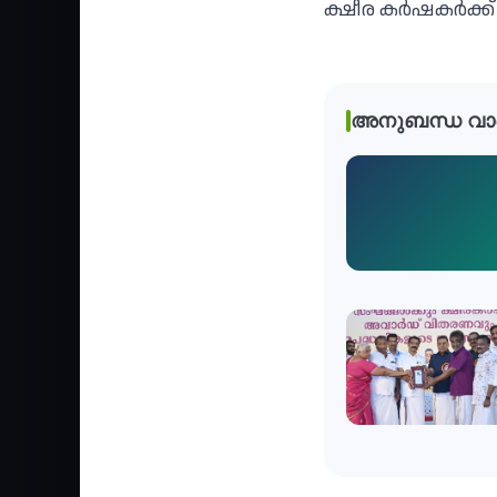
ക്ഷീര കര്‍ഷകര്‍ക്
അനുബന്ധ വാ
Agriculture