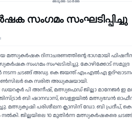
അടുത്ത വാർത്ത
്‍ഷക സംഗമം സംഘടിപ്പിച്ചു
d
യ മത്സ്യകര്‍ഷക ദിനാചരണത്തിന്റെ ഭാഗമായി ഫിഷറീസ് 
്സ്യകര്‍ഷക സംഗമം സംഘടിപ്പിച്ചു. കോഴിക്കോട് സമുദ്ര
‍ നടന്ന ചടങ്ങ് അഡ്വ. കെ ജയന്ത് എം.എല്‍.എ ഉദ്ഘാടന
ണ്‍സിലര്‍ കെ സരിത അധ്യക്ഷയായി.
 ഡയറക്ടര്‍ പി അനീഷ്, മത്സ്യഫെഡ് ജില്ലാ മാനേജര്‍ ഇ മ
്ട്രാര്‍ ബി ഷാനവാസ്, വെള്ളയില്‍ മത്സ്യഭവന്‍ ഓഫീസര്
ചു. മത്സ്യകൃഷി പരിശീലന ക്ലാസിന് ഡോ. ബി പ്രദീപ്, കെ വ
 നല്‍കി. ജില്ലയിലെ 10 മുതിര്‍ന്ന മത്സ്യകര്‍ഷകരെ ചടങ്ങ