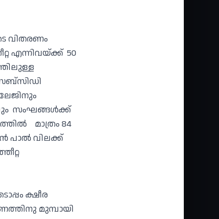
ൂടെ വിതരണം
്റ എന്നിവയ്ക്ക് 50
്തിലുള്ള
‍ സബ്‌സിഡി
സൈലേജിനും
വും സംഘങ്ങള്‍ക്ക്
തില്‍ മാത്രം 84
ൻ പാൽ വിലക്ക്
ീറ്റ
ൊപ്പം ക്ഷീര
ത്തിനു മുമ്പായി