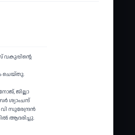
വകുപ്പിന്റെ
ം ചെയ്തു.
നോജ്, ജില്ലാ
‍ ശ്യാംചന്ദ്
ി സുരേന്ദ്രന്‍
ില്‍ ആദരിച്ചു.