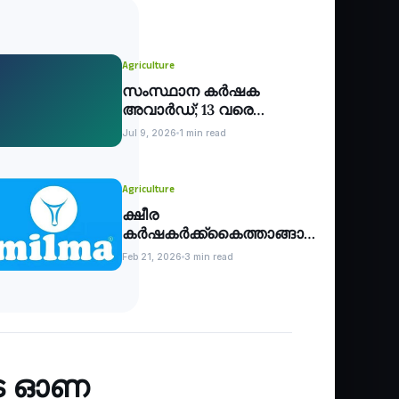
Agriculture
സംസ്ഥാന കര്‍ഷക
അവാര്‍ഡ്; 13 വരെ
അപേക്ഷിക്കാം
Jul 9, 2026
1 min read
Agriculture
ക്ഷീര
കര്‍ഷകര്‍ക്ക്കൈത്താങ്ങായി
മലബാര്‍ മില്‍മയുടെ 49
Feb 21, 2026
3 min read
കോടി
ുടെ ഓണ