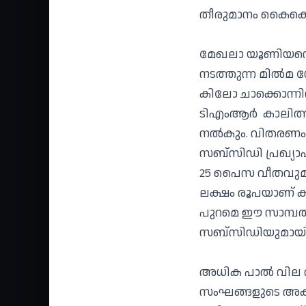
തീരുമാനം കൈക്ക
മേഖലാ യൂണിയന്റെ
നടത്തുന്ന മില്‍മ 
കിലോ ചാക്കൊന്നിന
ടിഎംആര്‍ കാലിത്തീ
നല്‍കും. വിതരണം 
സബ്‌സിഡി പ്രഖ്യാപ
25 പൈസ വീതവുമാണ
ലക്ഷം രൂപയാണ് 
പുറമെ ഈ സാമ്പത്
സബ്‌സിഡിയുമായി
അധിക പാല്‍ വില ത
സംഘങ്ങളുടെ അക്ക