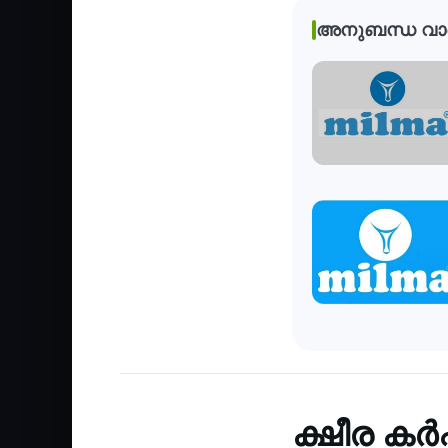
അനുബന്ധ വാ
Agriculture
‹
ക്ഷീര കര്