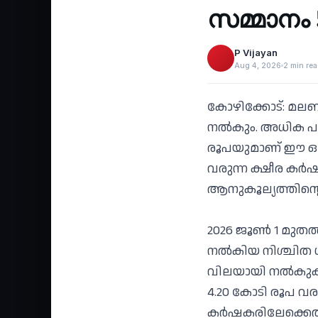
സമ്മാനം 
P Vijayan
Aug 4, 2026
2 min re
കോഴിക്കോട്: മലബാ
നല്‍കും. അധിക പാ
രൂപയുമാണ് ഈ ഓണ
വരുന്ന ക്ഷീര കര്
ആനുകൂല്യത്തിന്റ
2026 ജൂണ്‍ 1 മുത
നല്‍കിയ നിശ്ചിത 
വിലയായി നല്‍കുക.
4.20 കോടി രൂപ വ
കര്‍ഷകരിലേക്കെത