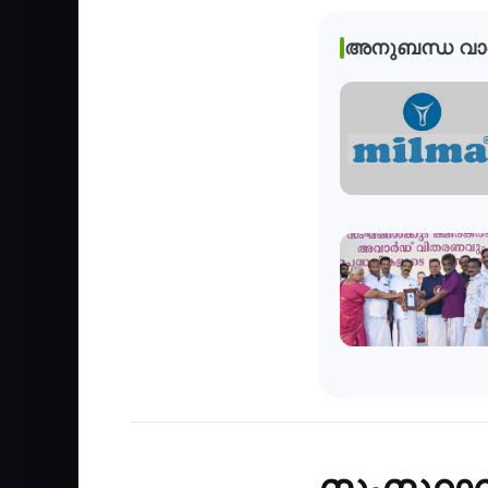
അനുബന്ധ വാ
Agriculture
‹
സംസ്ഥാന