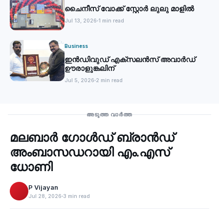
ചൈനീസ് വോക്ക് സ്റ്റോര്‍ ലുലു മാളില്‍
Jul 13, 2026
1 min read
Business
ഇൻഡിവുഡ് എക്സലൻസ് അവാർഡ്
ഊരാളുങ്കലിന്
Jul 5, 2026
2 min read
Business
അടുത്ത വാർത്ത
മലബാര്‍ ഗോൾഡ് ബ്രാന്‍ഡ്
‹
അംബാസഡറായി എം.എസ്
ധോണി
P Vijayan
Jul 28, 2026
3 min read