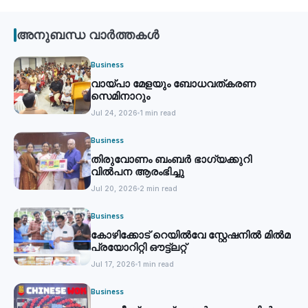
അനുബന്ധ വാർത്തകൾ
Business
വായ്പാ മേളയും ബോധവത്കരണ
സെമിനാറും
Jul 24, 2026
1 min read
Business
തിരുവോണം ബംബര്‍ ഭാഗ്യക്കുറി
വില്‍പന ആരംഭിച്ചു
Jul 20, 2026
2 min read
Business
കോഴിക്കോട് റെയില്‍വേ സ്റ്റേഷനില്‍ മില്‍മ
പ്രയോറിറ്റി ഔട്ട്‌ലറ്റ്
Jul 17, 2026
1 min read
Business