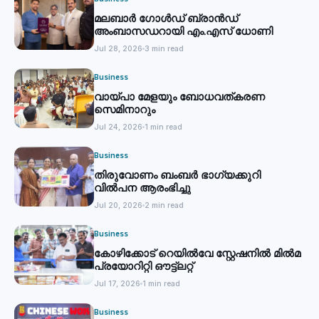
മലബാര്‍ ഗോൾഡ് ബ്രാന്‍ഡ്
അംബാസഡറായി എം.എസ് ധോണി
Jul 28, 2026
3 min read
Business
വായ്പാ മേളയും ബോധവത്കരണ
സെമിനാറും
Jul 24, 2026
1 min read
Business
തിരുവോണം ബംബര്‍ ഭാഗ്യക്കുറി
വില്‍പന ആരംഭിച്ചു
Jul 20, 2026
2 min read
Business
കോഴിക്കോട് റെയില്‍വേ സ്റ്റേഷനില്‍ മില്‍മ
പ്രയോറിറ്റി ഔട്ട്‌ലറ്റ്
Jul 17, 2026
1 min read
Business