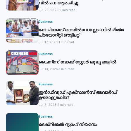
വില്‍പന ആരംഭിച്ചു
Jul 20, 2026
2 min read
Business
കോഴിക്കോട് റെയില്‍വേ സ്റ്റേഷനില്‍ മില്‍മ
പ്രയോറിറ്റി ഔട്ട്‌ലറ്റ്
Jul 17, 2026
1 min read
Business
ചൈനീസ് വോക്ക് സ്റ്റോര്‍ ലുലു മാളില്‍
Jul 13, 2026
1 min read
Business
ഇൻഡിവുഡ് എക്സലൻസ് അവാർഡ്
ഊരാളുങ്കലിന്
Jul 5, 2026
2 min read
Business
ടെക്‌നിക്കല്‍ സ്റ്റാഫ് നിയമനം