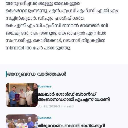
അനുവദിച്ചവര്‍ക്കുള്ള രേഖകളുടെ
കൈമാറ്റവുംനടന്നു. എന്‍.എം.ഡി.എഫ്.സി എ.ജി.എം
സച്ചിന്‍കുമാര്‍, ഡി.എം ഹാരിഷ് ശര്‍മ,
കെ.എസ്.എം.ഡി.എഫ്.സി ജനറല്‍ മാനേജര്‍ ബി
ജയചന്ദ്രന്‍, കെ അനൂജ, കെ രാഹുല്‍ എന്നിവര്‍
സംസാരിച്ചു. കോഴിക്കോട്, വയനാട് ജില്ലകളില്‍
നിന്നായി 180 പേര്‍ പങ്കെടുത്തു.
അനുബന്ധ വാർത്തകൾ
Business
മലബാര്‍ ഗോൾഡ് ബ്രാന്‍ഡ്
അംബാസഡറായി എം.എസ് ധോണി
Jul 28, 2026
3 min read
Business
തിരുവോണം ബംബര്‍ ഭാഗ്യക്കുറി