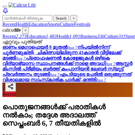
Search
×
Recent
Health
Education
Sports
Culture
Festivals
calicut
life
×
Recent
2,273
Education
1,483
Health
1,091
Business
336
Culture
311
Spor
ഏറ്റവും പുതിയത്
ഓണം മെഗാഫെയര്‍ 9 മുതൽ
നിപയില്‍നിന്ന്
Aug 7
പൂര്‍ണമുക്തി; ചികിത്സയിലിരുന്ന 43കാരന്‍ വീട്ടിലേക്ക്
മടങ്ങി
പ്രൊഫഷണൽ കോളേജുകൾ ഒഴികെ
Aug 7
വിദ്യാഭ്യാസ സ്ഥാപനങ്ങൾക്ക് നാളെ അവധി
ആസ്റ്റർ
Aug 7
മിംസിൽ പ്രീമിയം ബർത്ത് കംപാനിയൻ ലേബർ സ്യൂട്ട്
പ്രവർത്തനം തുടങ്ങി
എം.ടിയുടെ പേരില്‍ ഒരുങ്ങുന്നത്
Aug 7
വിശാലമായ സാംസ്‌കാരിക പാര്‍ക്ക് -മന്ത്രി
Aug 7
‹
Recent
പൊതുജനങ്ങള്‍ക്ക് പരാതികള്‍
നൽകാം; തദ്ദേശ അദാലത്ത്
സെപ്തംബര്‍ 6, 7 തീയതികളിൽ