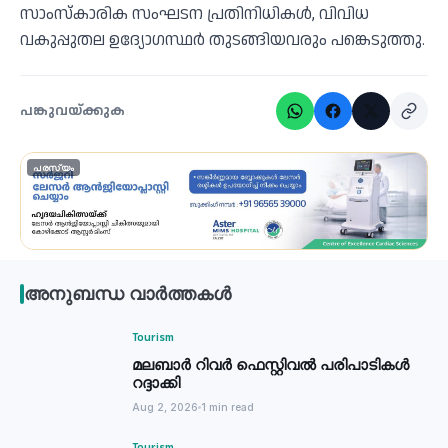
സാംസ്‌കാരിക സംഘടന പ്രതിനിധികള്‍, വിവിധ
വകുപ്പുതല ഉദ്യോഗസ്ഥര്‍ തുടങ്ങിയവരും പങ്കെടുത്തു.
പങ്കുവയ്ക്കുക
പരസ്യം
അനുബന്ധ വാർത്തകൾ
Tourism
മലബാർ റിവർ ഫെസ്റ്റിവൽ പരിപാടികൾ
റദ്ദാക്കി
Aug 2, 2026
1 min read