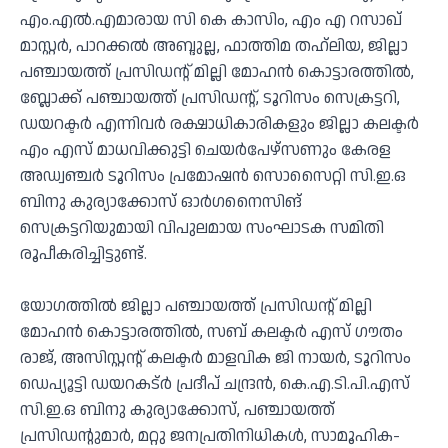
എം.എല്‍.എമാരായ സി കെ കാസിം, എം എ റസാഖ്
മാസ്റ്റര്‍, പാറക്കല്‍ അബ്ദുല്ല, ഫാത്തിമ തഹ്‌ലിയ, ജില്ലാ
പഞ്ചായത്ത് പ്രസിഡന്റ് മില്ലി മോഹന്‍ കൊട്ടാരത്തില്‍,
ബ്ലോക്ക് പഞ്ചായത്ത് പ്രസിഡന്റ്, ടൂറിസം സെക്രട്ടറി,
ഡയറക്ടര്‍ എന്നിവര്‍ രക്ഷാധികാരികളും ജില്ലാ കലക്ടര്‍
എം എസ് മാധവിക്കുട്ടി ചെയര്‍പേഴ്‌സണും കേരള
അഡ്വഞ്ചര്‍ ടൂറിസം പ്രമോഷന്‍ സൊസൈറ്റി സി.ഇ.ഒ
ബിനു കുര്യാക്കോസ് ഓര്‍ഗനൈസിങ്
സെക്രട്ടറിയുമായി വിപുലമായ സംഘാടക സമിതി
രൂപീകരിച്ചിട്ടുണ്ട്.
യോഗത്തില്‍ ജില്ലാ പഞ്ചായത്ത് പ്രസിഡന്റ് മില്ലി
മോഹന്‍ കൊട്ടാരത്തില്‍, സബ് കലക്ടര്‍ എസ് ഗൗതം
രാജ്, അസിസ്റ്റന്റ് കലക്ടര്‍ മാളവിക ജി നായര്‍, ടൂറിസം
ഡെപ്യൂട്ടി ഡയറകട്ര്‍ പ്രദീപ് ചന്ദ്രന്‍, കെ.എ.ടി.പി.എസ്
സി.ഇ.ഒ ബിനു കുര്യാക്കോസ്, പഞ്ചായത്ത്
പ്രസിഡന്റുമാര്‍, മറ്റു ജനപ്രതിനിധികള്‍, സാമൂഹിക-