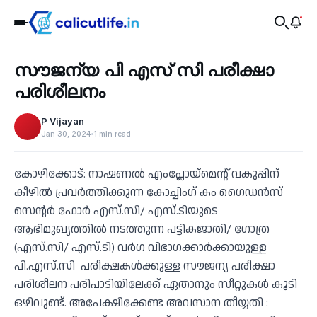
Education
സൗജന്യ പി എസ് സി പരീക്ഷാ
‹
പരിശീലനം
P Vijayan
Jan 30, 2024
1 min read
കോഴിക്കോട്: നാഷണൽ എംപ്ലോയ്മെന്റ് വകുപ്പിന്
കീഴിൽ പ്രവർത്തിക്കുന്ന കോച്ചിംഗ് കം ഗൈഡൻസ്
സെന്റർ ഫോർ എസ്.സി/ എസ്.ടിയുടെ
ആഭിമുഖ്യത്തിൽ നടത്തുന്ന പട്ടികജാതി/ ഗോത്ര
(എസ്.സി/ എസ്.ടി) വർഗ വിഭാഗക്കാർക്കായുള്ള
പി.എസ്.സി പരീക്ഷകൾക്കുള്ള സൗജന്യ പരീക്ഷാ
പരിശീലന പരിപാടിയിലേക്ക് ഏതാനും സീറ്റുകൾ കൂടി
ഒഴിവുണ്ട്. അപേക്ഷിക്കേണ്ട അവസാന തീയ്യതി :