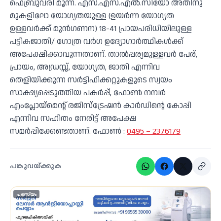
ഫെബ്രുവരി മൂന്ന്. എസ്.എസ്.എൽ.സിയോ അതിനു
മുകളിലോ യോഗ്യതയുള്ള (ഉയർന്ന യോഗ്യത
ഉള്ളവർക്ക് മുൻഗണന) 18-41 പ്രായപരിധിയിലുള്ള
പട്ടികജാതി/ ഗോത്ര വർഗ ഉദ്യോഗാർത്ഥികൾക്ക്
അപേക്ഷിക്കാവുന്നതാണ്. താൽപ്പര്യമുള്ളവർ പേര്,
പ്രായം, അഡ്രസ്സ്, യോഗ്യത, ജാതി എന്നിവ
തെളിയിക്കുന്ന സർട്ടിഫിക്കറ്റുകളുടെ സ്വയം
സാക്ഷ്യപ്പെടുത്തിയ പകർപ്പ്, ഫോൺ നമ്പർ
എംപ്ലോയ്മെന്റ് രജിസ്ട്രേഷൻ കാർഡിന്റെ കോപ്പി
എന്നിവ സഹിതം നേരിട്ട് അപേക്ഷ
സമർപ്പിക്കേണ്ടതാണ്. ഫോൺ :
0495 – 2376179
പങ്കുവയ്ക്കുക
പരസ്യം