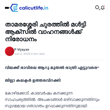
Travel
താമരശ്ശേരി ചുരത്തിൽ മൾട്ടി
‹
ആക്‌സിൽ വാഹനങ്ങൾക്ക്
നിരോധനം
P Vijayan
Jun 2, 2026
3 min read
വിലക്ക് രാവിലെ ആറു മുതൽ രാത്രി എട്ടുവരെ*
ജില്ലാ കലക്ടർ ഉത്തരവിറക്കി
കോഴിക്കോട്: കാലവർഷം കനക്കുന്ന
സാഹചര്യത്തിൽ അപകടങ്ങൾ ഒഴിവാക്കുന്നതിനും
സുഗമമായ ഗതാഗതം ഉറപ്പാക്കുന്നതിനുമായി