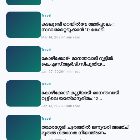
Travel
കടലുണ്ടി റെയിൽവേ മേൽപ്പാലം :
സ്ഥലമേറ്റെടുക്കാൻ 10 കോടി
Mar 14, 2026
1 min read
Travel
കോഴിക്കോട്- മാനന്തവാടി റൂട്ടില്‍
കെ.എസ്.ആര്‍.ടി.സിപുതിയ
സര്‍വീസുകള്‍ തുടങ്ങി
Jan 27, 2026
1 min read
Travel
കോഴിക്കോട്-കുറ്റ്യാടി-മാനന്തവാടി
റൂട്ടിലെ യാത്രാദുരിതം: 12
കെ.എസ്.ആര്‍.ടി.സി സര്‍വീസുകള്‍
Jan 13, 2026
1 min read
അനുവദിക്കും
Travel
താമരശ്ശേരി ചുരത്തില്‍ ജനുവരി അഞ്ച്
മുതല്‍ ഗതാഗത നിയന്ത്രണം