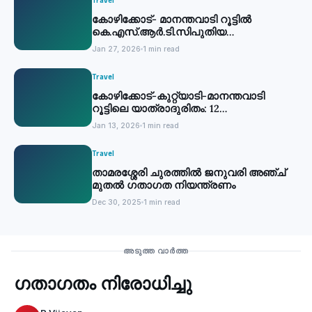
Travel
കോഴിക്കോട്- മാനന്തവാടി റൂട്ടില്‍
കെ.എസ്.ആര്‍.ടി.സിപുതിയ
സര്‍വീസുകള്‍ തുടങ്ങി
Jan 27, 2026
1 min read
Travel
കോഴിക്കോട്-കുറ്റ്യാടി-മാനന്തവാടി
റൂട്ടിലെ യാത്രാദുരിതം: 12
കെ.എസ്.ആര്‍.ടി.സി സര്‍വീസുകള്‍
Jan 13, 2026
1 min read
അനുവദിക്കും
Travel
താമരശ്ശേരി ചുരത്തില്‍ ജനുവരി അഞ്ച്
മുതല്‍ ഗതാഗത നിയന്ത്രണം
Dec 30, 2025
1 min read
Travel
അടുത്ത വാർത്ത
ഗതാഗതം നിരോധിച്ചു
‹