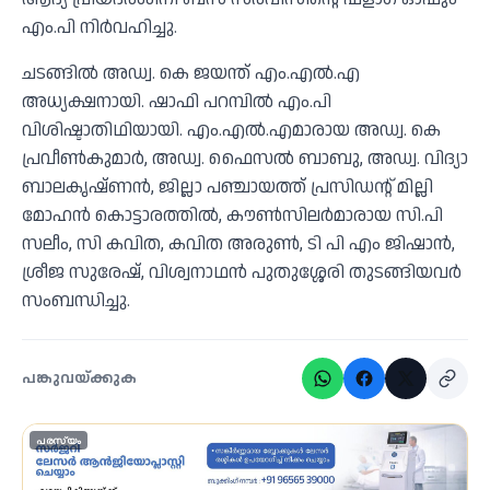
എം.പി നിര്‍വഹിച്ചു.
ചടങ്ങില്‍ അഡ്വ. കെ ജയന്ത് എം.എല്‍.എ
അധ്യക്ഷനായി. ഷാഫി പറമ്പില്‍ എം.പി
വിശിഷ്ടാതിഥിയായി. എം.എല്‍.എമാരായ അഡ്വ. കെ
പ്രവീണ്‍കുമാര്‍, അഡ്വ. ഫൈസല്‍ ബാബു, അഡ്വ. വിദ്യാ
ബാലകൃഷ്ണന്‍, ജില്ലാ പഞ്ചായത്ത് പ്രസിഡന്റ് മില്ലി
മോഹന്‍ കൊട്ടാരത്തില്‍, കൗണ്‍സിലര്‍മാരായ സി.പി
സലീം, സി കവിത, കവിത അരുണ്‍, ടി പി എം ജിഷാന്‍,
ശ്രീജ സുരേഷ്, വിശ്വനാഥന്‍ പുതുശ്ശേരി തുടങ്ങിയവര്‍
സംബന്ധിച്ചു.
പങ്കുവയ്ക്കുക
പരസ്യം