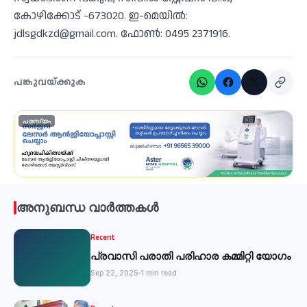
കോഴിക്കോട് -673020. ഇ-മെയില്‍:
jdlsgdkzd@gmail.com. ഫോണ്‍: 0495 2371916.
പങ്കുവയ്ക്കുക
പരസ്യം
അനുബന്ധ വാർത്തകൾ
Recent
പ്രവാസി പരാതി പരിഹാര കമ്മിറ്റി യോഗം
Sep 22, 2025
1 min read