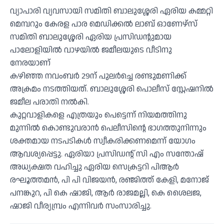
വ്യാപാരി വ്യവസായി സമിതി ബാലുശ്ശേരി ഏരിയ കമ്മറ്റി
മെമ്പറും കേരള പാര മെഡിക്കൽ ലാബ് ഓണേഴ്സ്
സമിതി ബാലുശ്ശേരി ഏരിയ പ്രസിഡന്റുമായ
പാലോളിയിൽ വാഴയിൽ ജമീലയുടെ വീടിനു
നേരയാണ്
കഴിഞ്ഞ നവംബർ 29ന് പുലർച്ചെ രണ്ടുമണിക്ക്
അക്രമം നടത്തിയത്. ബാലുശ്ശേരി പൊലീസ് സ്റ്റേഷനിൽ
ജമീല പരാതി നൽകി.
കുറ്റവാളികളെ എത്രയും പെട്ടെന്ന് നിയമത്തിനു
മുന്നിൽ കൊണ്ടുവരാൻ പെലീസിന്റെ ഭാഗത്തുനിന്നും
ശക്തമായ നടപടികൾ സ്വീകരിക്കണമെന്ന് യോഗം
ആവശ്യപ്പെട്ടു. ഏരിയാ പ്രസിഡന്റ് സി എം സന്തോഷ്
അധ്യക്ഷത വഹിച്ചു ഏരിയ സെക്രട്ടറി പിആർ
രഘൂത്തമൻ, പി പി വിജയൻ, രഞ്ജിത്ത് കേളി, മനോജ്
പനങ്കുറ, പി കെ ഷാജി, ആർ രാജമല്ലി, കെ ശൈലജ,
ഷാജി വീര്യമ്പ്രം എന്നിവർ സംസാരിച്ചു.