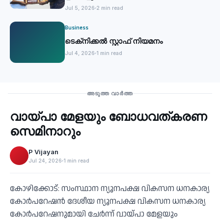
Jul 5, 2026
2 min read
Business
ടെക്‌നിക്കല്‍ സ്റ്റാഫ് നിയമനം
Jul 4, 2026
1 min read
Business
അടുത്ത വാർത്ത
വായ്പാ മേളയും ബോധവത്കരണ
‹
സെമിനാറും
P Vijayan
Jul 24, 2026
1 min read
കോഴിക്കോട്: സംസ്ഥാന ന്യൂനപക്ഷ വികസന ധനകാര്യ
കോര്‍പറേഷന്‍ ദേശീയ ന്യൂനപക്ഷ വികസന ധനകാര്യ
കോര്‍പറേഷനുമായി ചേര്‍ന്ന് വായ്പാ മേളയും