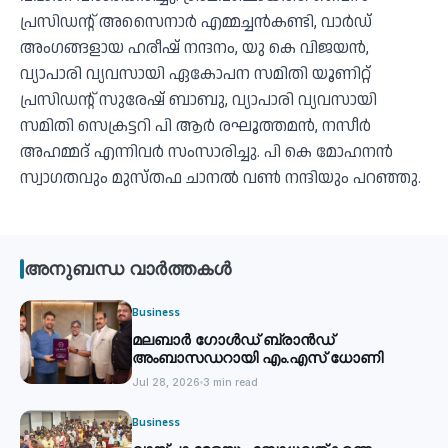
പ്രസിഡന്റ് അസൈനാർ എമ്മച്ചൻകണ്ടി, വാർഡ്
അംഗങ്ങളായ ഹരീഷ് നന്ദനം, യു കെ വിജയൻ,
വ്യാപാരി വ്യവസായി ഏകോപന സമിതി യൂണിറ്റ്
പ്രസിഡന്റ് സുരേഷ് ബാബു, വ്യാപാരി വ്യവസായി
സമിതി സെക്രട്ടറി പി ആർ രഘൂത്തമൻ, നസീർ
അഹമ്മദ് എന്നിവർ സംസാരിച്ചു. പി കെ മോഹനൻ
സ്വാഗതവും മുസ്തഫ ചാനൽ വൺ നന്ദിയും പറഞ്ഞു.
അനുബന്ധ വാർത്തകൾ
Business
മലബാര്‍ ഗോൾഡ് ബ്രാന്‍ഡ്
അംബാസഡറായി എം.എസ് ധോണി
Jul 28, 2026
3 min read
Business