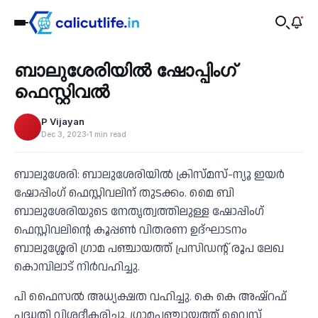
Business
ബാലുശേരിയിൽ ഷോപ്പിംഗ്
‹
ഫെസ്റ്റിവൽ
P Vijayan
Dec 3, 2023
1 min read
ബാലുശേരി: ബാലുശേരിയിൽ ക്രിസ്മസ്-ന്യൂ ഇയർ
ഷോപ്പിംഗ് ഫെസ്റ്റിവലിന് തുടക്കം. മൈ ബി
ബാലുശേരിയുടെ നേതൃത്വത്തിലുള്ള ഷോപ്പിംഗ്
ഫെസ്റ്റിവലിന്റെ കൂപ്പൺ വിതരണ ഉദ്ഘാടനം
ബാലുശ്ശേരി ഗ്രാമ പഞ്ചായത്ത്‌ പ്രസിഡന്റ് രൂപ ലേഖ
കൊമ്പിലാട് നിർവഹിച്ചു.
പി ഫൈസൽ അധ്യക്ഷത വഹിച്ചു. കെ കെ അഷ്റഫ്
പദ്ധതി വിശദീകരിച്ചു. ഗ്രാമപഞ്ചായത്ത് വൈസ്