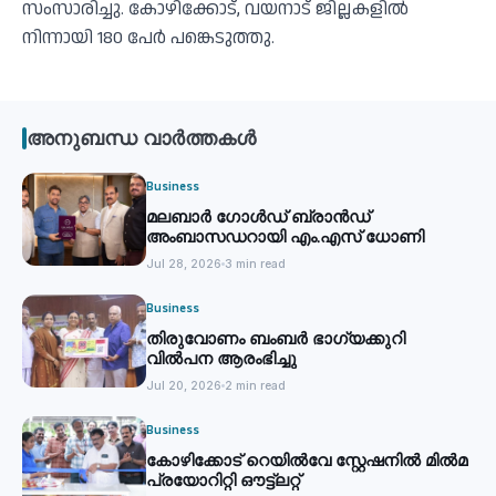
സംസാരിച്ചു. കോഴിക്കോട്, വയനാട് ജില്ലകളില്‍
നിന്നായി 180 പേര്‍ പങ്കെടുത്തു.
അനുബന്ധ വാർത്തകൾ
Business
മലബാര്‍ ഗോൾഡ് ബ്രാന്‍ഡ്
അംബാസഡറായി എം.എസ് ധോണി
Jul 28, 2026
3 min read
Business
തിരുവോണം ബംബര്‍ ഭാഗ്യക്കുറി
വില്‍പന ആരംഭിച്ചു
Jul 20, 2026
2 min read
Business
കോഴിക്കോട് റെയില്‍വേ സ്റ്റേഷനില്‍ മില്‍മ
പ്രയോറിറ്റി ഔട്ട്‌ലറ്റ്