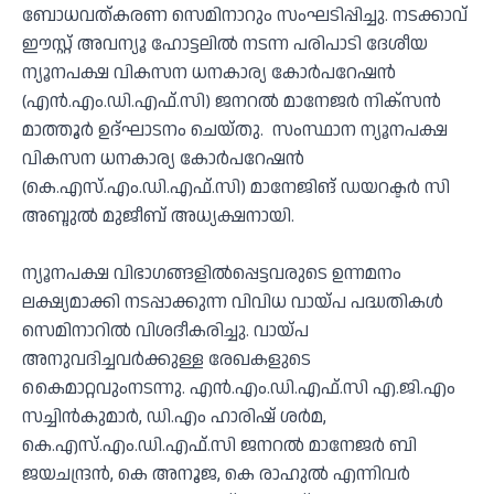
ബോധവത്കരണ സെമിനാറും സംഘടിപ്പിച്ചു. നടക്കാവ്
ഈസ്റ്റ് അവന്യൂ ഹോട്ടലില്‍ നടന്ന പരിപാടി ദേശീയ
ന്യൂനപക്ഷ വികസന ധനകാര്യ കോര്‍പറേഷന്‍
(എന്‍.എം.ഡി.എഫ്.സി) ജനറല്‍ മാനേജര്‍ നിക്‌സന്‍
മാത്തൂര്‍ ഉദ്ഘാടനം ചെയ്തു. സംസ്ഥാന ന്യൂനപക്ഷ
വികസന ധനകാര്യ കോര്‍പറേഷന്‍
(കെ.എസ്.എം.ഡി.എഫ്.സി) മാനേജിങ് ഡയറക്ടര്‍ സി
അബ്ദുല്‍ മുജീബ് അധ്യക്ഷനായി.
ന്യൂനപക്ഷ വിഭാഗങ്ങളില്‍പ്പെട്ടവരുടെ ഉന്നമനം
ലക്ഷ്യമാക്കി നടപ്പാക്കുന്ന വിവിധ വായ്പ പദ്ധതികള്‍
സെമിനാറില്‍ വിശദീകരിച്ചു. വായ്പ
അനുവദിച്ചവര്‍ക്കുള്ള രേഖകളുടെ
കൈമാറ്റവുംനടന്നു. എന്‍.എം.ഡി.എഫ്.സി എ.ജി.എം
സച്ചിന്‍കുമാര്‍, ഡി.എം ഹാരിഷ് ശര്‍മ,
കെ.എസ്.എം.ഡി.എഫ്.സി ജനറല്‍ മാനേജര്‍ ബി
ജയചന്ദ്രന്‍, കെ അനൂജ, കെ രാഹുല്‍ എന്നിവര്‍