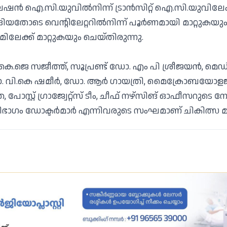
ഐ.സി.യുവില്‍നിന്ന് ട്രാന്‍സിറ്റ് ഐ.സി.യുവിലേക്ക് 
്ങിയതോടെ വെന്റിലേറ്ററില്‍നിന്ന് പൂര്‍ണമായി മാറ്റുകയു
ൂമിലേക്ക് മാറ്റുകയും ചെയ്തിരുന്നു.
ോ. കെ.ജെ സജീത്ത്, സൂപ്രണ്ട് ഡോ. എം പി ശ്രീജയന്‍, മെഡ
 വി.കെ ഷമീര്‍, ഡോ. ആര്‍ ഗായത്രി, മൈക്രോബയോള
സ്റ്റ് ഗ്രാജ്വേറ്റ്‌സ് ടീം, ചീഫ് നഴ്‌സിങ് ഓഫീസറുടെ നേ
റു വിഭാഗം ഡോക്ടര്‍മാര്‍ എന്നിവരുടെ സംഘമാണ് ചികിത്സ 