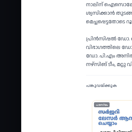
നാലിന് ഐസൊലേഷന്‍ 
ശ്വസിക്കാന്‍ തുടങ
മെച്ചപ്പെട്ടതോടെ റ
പ്രിന്‍സിപ്പല്‍ ഡ
വിഭാഗത്തിലെ ഡോ.
ഡോ. പി.എം അനിത, പോ
നഴ്‌സിങ് ടീം, മറ്
പങ്കുവയ്ക്കുക
പരസ്യം