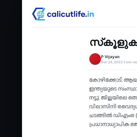
Health
‹
സ്‌കൂളുക
P Vijayan
Nov 24, 2023
1 min re
കോഴിക്കോട്: ആയു
ഇന്ത്യയുടെ സംസ്ഥ
നട്ടു. ജില്ലയിലെ
വിലാസിനി വൈദ്യശ
ചടങ്ങില്‍ ഡിഎംഒ (
പ്രധാനാധ്യാപിക ജെ