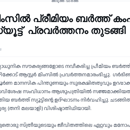
അടുത്ത വാർത്ത
മിംസിൽ പ്രീമിയം ബർത്ത് 
ൂട്ട് പ്രവർത്തനം തുടങ്ങി
d
യാധുനിക സൗകര്യങ്ങളോടെ നവീകരിച്ച പ്രീമിയം ബർത്
ഴിക്കോട് ആസ്റ്റർ മിംസിൽ പ്രവർത്തനമാരംഭിച്ചു. ഗർഭി
ണ മാനസിക പിന്തുണയും സുരക്ഷിതത്വവും ഉറപ്പാക്ക
ിശേഷ സംവിധാനം ആശുപത്രിയിൽ സജ്ജമാക്കിയത്.
 ബർത്ത് സ്യൂട്ടിന്റെ ഉദ്ഘാടനം നിർവഹിച്ചു. ചടങ്ങി
വര്യ (തനി മലയാളി) വിശിഷ്ടാതിഥിയായി.
 ഏതൊരു സ്ത്രീയുടെയും ജീവിതത്തിലെ ഏറ്റവും മന