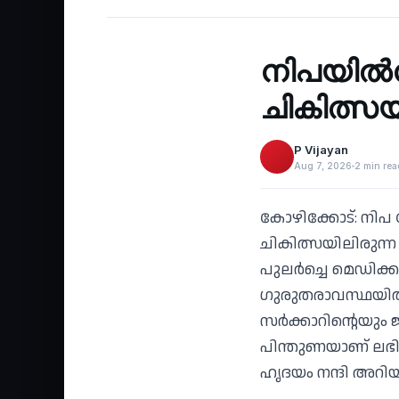
‹
നിപയില്‍ന
ചികിത്സയി
P Vijayan
Aug 7, 2026
2 min rea
കോഴിക്കോട്: നിപ
ചികിത്സയിലിരുന്ന
പുലര്‍ച്ചെ മെഡി
ഗുരുതരാവസ്ഥയില്‍
സര്‍ക്കാറിന്റെയും
പിന്തുണയാണ് ലഭിച
ഹൃദയം നന്ദി അറിയി