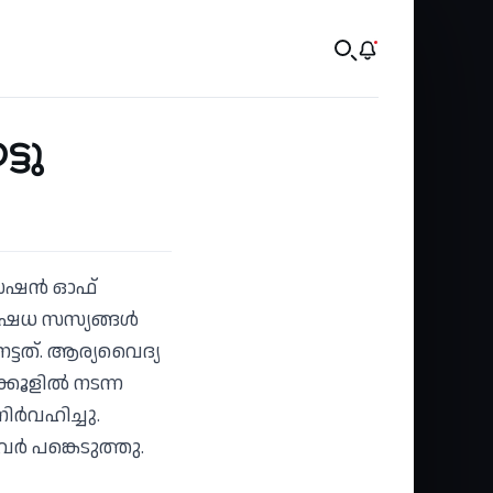
്ടു
േഷന്‍ ഓഫ്
ഔഷധ സസ്യങ്ങള്‍
ട്ടത്. ആര്യവൈദ്യ
ൂളില്‍ നടന്ന
ര്‍വഹിച്ചു.
്‍ പങ്കെടുത്തു.