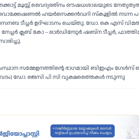
്കാട്ട് മൂസ്സ് വൈദ്യരത്‌നം ഔഷധശാലയുടെ നേതൃത്വത്
‍സ് വൊക്കേഷണല്‍ ഹയര്‍സെക്കൻഡറി സ്‌കൂളില്‍ നടന്ന പ
ൈനബ ടീച്ചര്‍ ഉദ്ഘാടനം ചെയ്തു. ഡോ. കെ എസ് വിമല്‍ 
ച്ചര്‍ ക്ലബ് കോ – ഓര്‍ഡിനേറ്റര്‍ ഷബ്ന ടീച്ചര്‍, ഫാത്തിമ
ംസാരിച്ചു.
ന സമ്മേളനത്തിന്റെ ഭാഗമായി ബിഇഎം ഗേള്‍സ് ഹ
ം) ഡോ. ജെസി പി സി വൃക്ഷത്തൈകള്‍ നടുന്നു