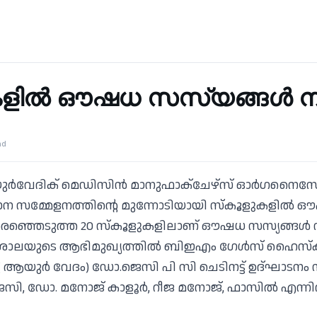
ളില്‍ ഔഷധ സസ്യങ്ങള്‍ നട
ad
ര്‍വേദിക് മെഡിസിന്‍ മാനുഫാക്‌ചേഴ്‌സ് ഓര്‍ഗനൈസ
ാന സമ്മേളനത്തിന്റെ മുന്നോടിയായി സ്‌കൂളുകളില്‍ 
 തെരഞ്ഞെടുത്ത 20 സ്‌കൂളുകളിലാണ് ഔഷധ സസ്യങ്ങള്‍ ന
ാലയുടെ ആഭിമുഖ്യത്തില്‍ ബിഇഎം ഗേള്‍സ് ഹൈസ്‌ക്ക
 ആയുര്‍ വേദം) ഡോ.ജെസി പി സി ചെടിനട്ട് ഉദ്ഘാടനം നി
സി, ഡോ. മനോജ് കാളൂര്‍, റീജ മനോജ്, ഫാസില്‍ എന്നിവര