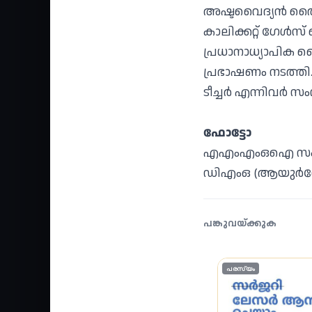
അഷ്ടവൈദ്യന്‍ തൈക
കാലിക്കറ്റ് ഗേള്
പ്രധാനാധ്യാപിക സ
പ്രഭാഷണം നടത്തി. നേ
ടീച്ചര്‍ എന്നിവര്‍ സ
ഫോട്ടോ
എഎംഎംഒഐ സംസ്ഥാ
ഡിഎംഒ (ആയുർവേദ
പങ്കുവയ്ക്കുക
പരസ്യം