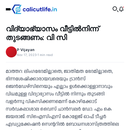
Education
വിദ്യാഭ്യാസം വീട്ടിൽനിന്ന്
‹
തുടങ്ങണം: വി സി
P Vijayan
Nov 17, 2023
1 min read
മാത്തറ: ലിംഗഭേദമില്ലാതെ, ജാതിമത ഭേദമില്ലാതെ,
ഭിന്നശേഷിക്കാരായവരെയും ട്രാൻസ്
ജെൻഡേഴ്സിനെയും എല്ലാം ഉൾക്കൊള്ളാനാവും
വിധമുള്ള വിദ്യാഭ്യാസം വീട്ടിൽ നിന്നും തുടങ്ങി
വളർന്നു വികസിക്കണമെന്ന് കോഴിക്കോട്
സർവകലാശാല വൈസ് ചാൻസലർ ഡോ. എം കെ
ജയരാജ്. സിഐസിഎസ് കോളേജ് ഓഫ് ടീച്ചർ
എഡ്യുക്കേഷൻ സെന്ററിൽ ബോധനശാസ്ത്രത്തിലെ