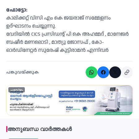
ഫോട്ടോ:
കാലിക്കറ്റ് വിസി എം കെ ജയരാജ് സമ്മേളനം
ഉദ്ഘാടനം ചെയ്യുന്നു.
വേദിയിൽ CICS പ്രസിഡന്റ് പി കെ അഹമ്മദ് , മാനേജർ
ബഷീർ മണലൊടി , മാത്യു ജോസഫ് , കോ-
ഓർഡിനേറ്റർ സുരേഷ് കുട്ടിരാമൻ എന്നിവർ
പങ്കുവയ്ക്കുക
പരസ്യം
അനുബന്ധ വാർത്തകൾ