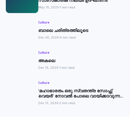
സാംസ്‌കാരിക നിലയം ഉദ്ഘാടനം
May 19, 2025
1 min read
Culture
ബാലെ ചരിത്രത്തിലൂടെ
Dec 30, 2024
4 min read
Culture
അകലെ
Dec 15, 2024
1 min read
Culture
‘മഹാഭാരതം ഒരു സ്വതന്ത്ര സോഫ്റ്റ്
വെയര്‍’ നോവൽ പോലെ വായിക്കാവുന്ന
കൃതി: എം എൻ കാരശ്ശേരി
Dec 13, 2024
2 min read