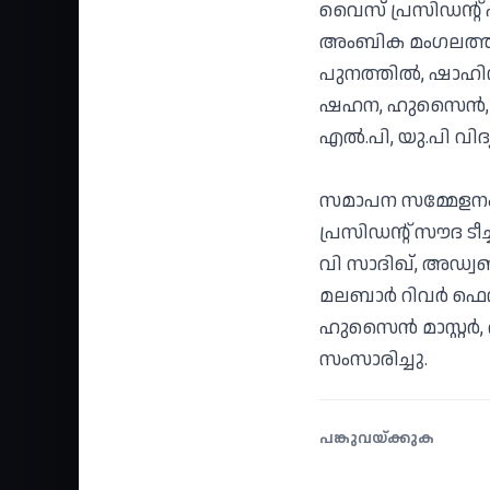
വൈസ് പ്രസിഡന്റ് പ
അംബിക മംഗലത്ത്,
പുനത്തിൽ, ഷാഹിന റ
ഷഹന, ഹുസൈന്‍, ശ
എൽ.പി, യു.പി വിദ്
സമാപന സമ്മേളനം
പ്രസിഡന്റ് സൗദ ട
വി സാദിഖ്, അഡ്വ
മലബാർ റിവർ ഫെസ
ഹുസൈൻ മാസ്റ്റർ,
സംസാരിച്ചു.
പങ്കുവയ്ക്കുക