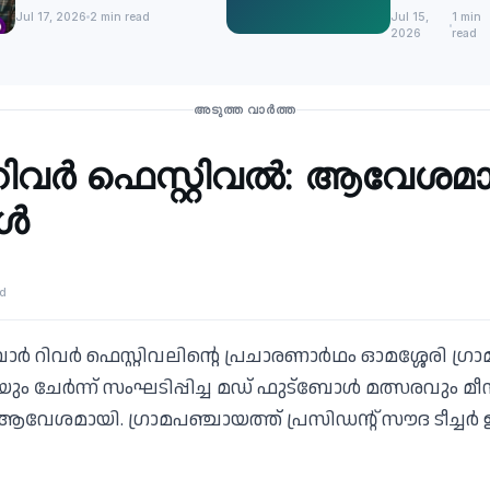
വളര്‍ത്തിയെടുക്കണം
സീറ്റൊഴിവ്
Jul 17, 2026
2 min read
Jul 15,
1 min
-മന്ത്രി റോജി എം
2026
read
ജോൺ
അടുത്ത വാർത്ത
റിവര്‍ ഫെസ്റ്റിവൽ: ആവേശമ
ോൾ
ad
്‍ റിവര്‍ ഫെസ്റ്റിവലിന്റെ പ്രചാരണാര്‍ഥം ഓമശ്ശേരി ഗ്
 ചേര്‍ന്ന് സംഘടിപ്പിച്ച മഡ് ഫുട്‌ബോള്‍ മത്സരവും മീന
ും ആവേശമായി. ഗ്രാമപഞ്ചായത്ത് പ്രസിഡന്റ് സൗദ ടീച്ചര്