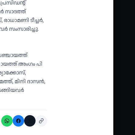
പ്രസിഡന്റ്
ർ സാദത്ത്
രാധാമണി ടീച്ചര്‍,
്‍ സംസാരിച്ചു.
ഞ്ചായത്ത്
്ചായത്ത് അംഗം പി
യാക്കോസ്,
്ത്, മിനി ദാസൻ,
ുടങ്ങിയവർ