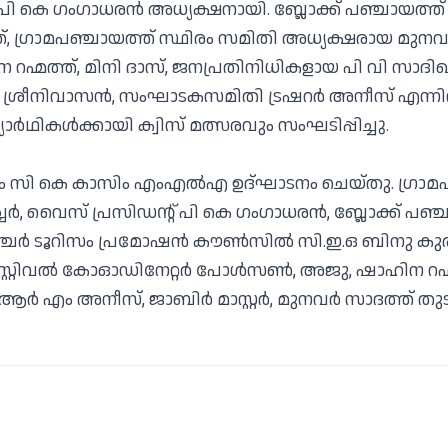
ി കെ ഗംഗാധരന്‍ അധ്യക്ഷനായി. ബ്ലോക്ക് പഞ്ചായത്ത് 
 ഗ്രാമപഞ്ചായത്ത് സ്ഥിരം സമിതി അധ്യക്ഷരായ മുനവ
ഹ്മത്ത്, മിനി ദാസ്, ജനപ്രതിനിധികളായ പി വി സാദിഖ്, 
്രീനിവാസൻ, സംഘാടകസമിതി ട്രഷറര്‍ അനീസ് എന്നിവര
യാർഥികൾക്കായി ക്വിസ് മത്സരവും സംഘടിപ്പിച്ചു.
 സി കെ കാസിം എംഎൽഎ ഉദ്ഘാടനം ചെയ്തു. ഗ്രാമപ
ീച്ചർ, വൈസ് പ്രസിഡന്റ് പി കെ ഗംഗാധരൻ, ബ്ലോക്ക് പഞ
ഞ്ചർ ടൂറിസം പ്രമോഷൻ കൗൺസിൽ സി.ഇ.ഒ ബിനു കുര്
്റ്റിവൽ കോഓഡിനേറ്റർ പോൾസൺ, അജു, ഷാഹിന റഹ്മത
 ആർ എം അനീസ്, ജാബിർ മാസ്റ്റർ, മുനവർ സാദത്ത് ത