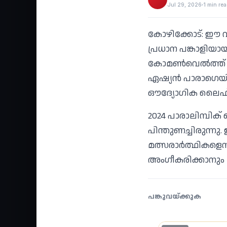
Jul 29, 2026
1 min re
കോഴിക്കോട്: ഈ വര
പ്രധാന പങ്കാളിയാ
കോമണ്‍വെല്‍ത്ത് 
ഏഷ്യന്‍ പാരാഗെയിം
ഔദ്യോഗിക ലൈഫ് 
2024 പാരാലിമ്പി
പിന്തുണച്ചിരുന്നു
മത്സരാര്‍ത്ഥികളെ
അംഗീകരിക്കാനും പ
പങ്കുവയ്ക്കുക