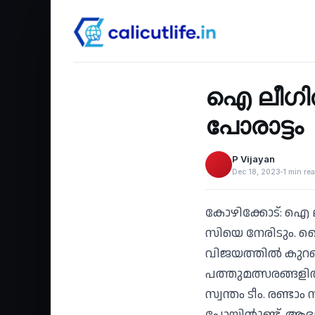
Sports
‹
ഐ ലീഗിൽ
പോരാട്ടം
P Vijayan
Dec 18, 2023
1 min re
കോഴിക്കോട്: ഐ 
സിയെ നേരിടും. 
വിജയത്തിൽ കുറഞ
പത്തുമത്സരങ്ങളിൽ
സ്വന്തം ടീം. രണ്ടാ
പോയിന്റുണ്ട്. ആ