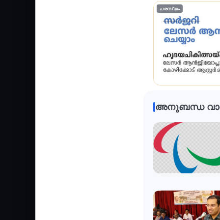
പരസ്യം
അനുബന്ധ വാ