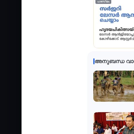
പരസ്യം
അനുബന്ധ വാ