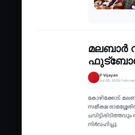
Sports
‹
മലബാര്‍ 
ഫുട്‌ബ
P Vijayan
Jul 26, 2026
1 min re
കോഴിക്കോട്: മലബാര
സമീക്ഷ ഓമശ്ശേരിയും
ചവിട്ടിപ്പിടിത്തവ
നിര്‍വഹിച്ചു.