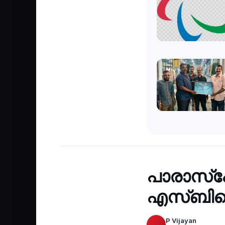
Sports
‹
പാരാസ്‌പോ
എസ്ബി
P Vijayan