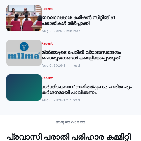
Recent
ബാലാവകാശ കമീഷന്‍ സിറ്റിങ്: 51
പരാതികള്‍ തീര്‍പ്പാക്കി
Aug 6, 2026
2 min read
Recent
മില്‍മയുടെ പേരില്‍ വ്യാജസന്ദേശം:
പൊതുജനങ്ങള്‍ കബളിക്കപ്പെടരുത്
Aug 6, 2026
1 min read
Recent
കര്‍ക്കിടകവാവ് ബലിതര്‍പ്പണം: ഹരിതചട്ടം
കര്‍ശനമായി പാലിക്കണം
Aug 6, 2026
1 min read
Recent
അടുത്ത വാർത്ത
പ്രവാസി പരാതി പരിഹാര കമ്മിറ്റി
‹