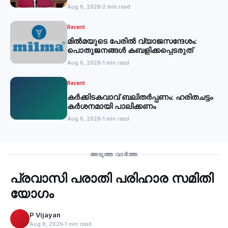
Aug 6, 2026
2 min read
Recent
മില്‍മയുടെ പേരില്‍ വ്യാജസന്ദേശം:
പൊതുജനങ്ങള്‍ കബളിക്കപ്പെടരുത്
Aug 6, 2026
1 min read
Recent
കര്‍ക്കിടകവാവ് ബലിതര്‍പ്പണം: ഹരിതചട്ടം
കര്‍ശനമായി പാലിക്കണം
Aug 6, 2026
1 min read
Recent
അടുത്ത വാർത്ത
പ്രവാസി പരാതി പരിഹാര സമിതി
‹
യോഗം
P Vijayan
Aug 8, 2026
1 min read