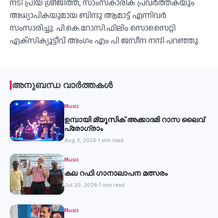
നടി പ്രിയ ശ്രീജിത്ത്, സാംസ്കാരിക പ്രവർത്തകയും
അധ്യാപികയുമായ ബിന്ദു ആമാട്ട് എന്നിവർ
സംസാരിച്ചു. പി.കെ.റോസി.ഫിലിം സൊസൈറ്റി
എക്സിക്യൂട്ടീവ് അംഗം എം പി ജസീന നന്ദി പറഞ്ഞു.
അനുബന്ധ വാർത്തകൾ
Music
ഉമ്പായി മ്യൂസിക് അക്കാദമി റാസ ലൈവ്
പ്രോഗ്രാം
Aug 3, 2026
1 min read
Music
കല റഫി ഗാനാലാപന മത്സരം
Jul 20, 2026
1 min read
Music