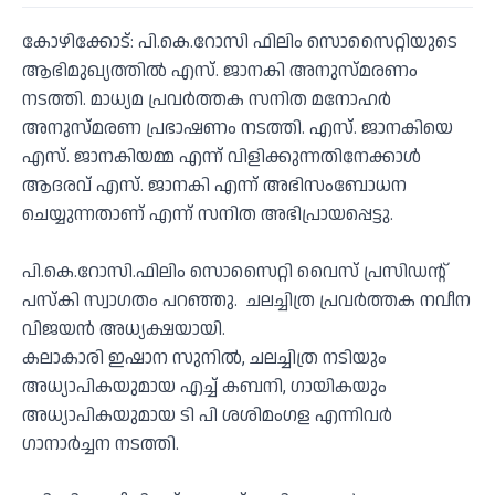
കോഴിക്കോട്: പി.കെ.റോസി ഫിലിം സൊസൈറ്റിയുടെ
ആഭിമുഖ്യത്തിൽ എസ്. ജാനകി അനുസ്മരണം
നടത്തി. മാധ്യമ പ്രവർത്തക സനിത മനോഹർ
അനുസ്മരണ പ്രഭാഷണം നടത്തി. എസ്. ജാനകിയെ
എസ്. ജാനകിയമ്മ എന്ന് വിളിക്കുന്നതിനേക്കാൾ
ആദരവ് എസ്. ജാനകി എന്ന് അഭിസംബോധന
ചെയ്യുന്നതാണ് എന്ന് സനിത അഭിപ്രായപ്പെട്ടു.
പി.കെ.റോസി.ഫിലിം സൊസൈറ്റി വൈസ് പ്രസിഡൻ്റ്
പസ്കി സ്വാഗതം പറഞ്ഞു. ചലച്ചിത്ര പ്രവർത്തക നവീന
വിജയൻ അധ്യക്ഷയായി.
കലാകാരി ഇഷാന സുനിൽ, ചലച്ചിത്ര നടിയും
അധ്യാപികയുമായ എച്ച് കബനി, ഗായികയും
അധ്യാപികയുമായ ടി പി ശശിമംഗള എന്നിവർ
ഗാനാർച്ചന നടത്തി.