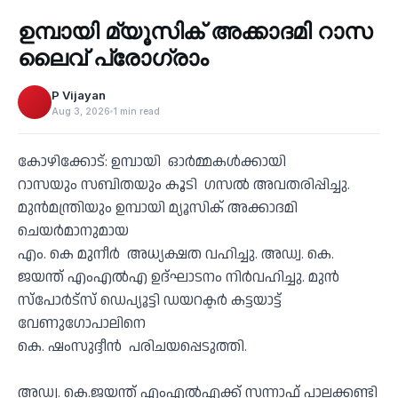
ഉമ്പായി മ്യൂസിക് അക്കാദമി റാസ
‹
ലൈവ് പ്രോഗ്രാം
P Vijayan
Aug 3, 2026
1 min read
കോഴിക്കോട്: ഉമ്പായി ഓർമ്മകൾക്കായി
റാസയും സബിതയും കൂടി ഗസൽ അവതരിപ്പിച്ചു.
മുൻമന്ത്രിയും ഉമ്പായി മ്യൂസിക് അക്കാദമി
ചെയർമാനുമായ
എം. കെ മുനീർ അധ്യക്ഷത വഹിച്ചു. അഡ്വ. കെ.
ജയന്ത് എംഎൽഎ ഉദ്ഘാടനം നിർവഹിച്ചു. മുൻ
സ്പോർട്സ് ഡെപ്യൂട്ടി ഡയറക്ടർ കട്ടയാട്ട്
വേണുഗോപാലിനെ
കെ. ഷംസുദ്ദീൻ പരിചയപ്പെടുത്തി.
അഡ്വ. കെ.ജയന്ത് എംഎൽഎക്ക് സന്നാഫ് പാലക്കണ്ടി