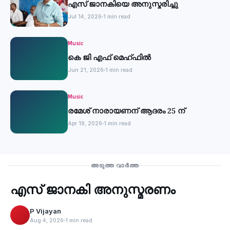
എസ് ജാനകിയെ അനുസ്മരിച്ചു
Jul 14, 2026
1 min read
Music
കെ ജി എഫ് മെഹ്ഫിൽ
Jun 21, 2026
1 min read
Music
രമേശ് നാരായണന് ആദരം 25 ന്
Apr 19, 2026
1 min read
Music
അടുത്ത വാർത്ത
എസ് ജാനകി അനുസ്മരണം
‹
P Vijayan
Aug 4, 2026
1 min read