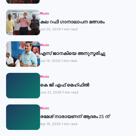
Music
കല റഫി ഗാനാലാപന മത്സരം
Jul 20, 2026
1 min read
Music
എസ് ജാനകിയെ അനുസ്മരിച്ചു
Jul 14, 2026
1 min read
Music
കെ ജി എഫ് മെഹ്ഫിൽ
Jun 21, 2026
1 min read
Music
രമേശ് നാരായണന് ആദരം 25 ന്
Apr 19, 2026
1 min read