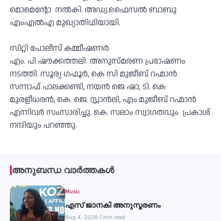
മൊമെന്റോ നൽകി. അഡ്വ.ഫൈസൽ ബാബു
എംഎൽഎ മുഖ്യാതിഥിയായി.
സിറ്റി പോലീസ് കമ്മീഷണർ
എം. പി ഷൗക്കത്തലി അനുസ്മരണ പ്രഭാഷണം
നടത്തി. സൂര്യ ഗഫൂർ, കെ സി മുജീബ് റഹ്മാൻ
സന്നാഫ് പാലക്കണ്ടി, നയൻ ജെ ഷാ, ടി. കെ
മുരളീധരൻ, കെ. ജെ. സ്റ്റാൻലി, എം മുജീബ് റഹ്മാൻ
എന്നിവർ സംസാരിച്ചു. കെ. സലാം സ്വാഗതവും പ്രകാശ്
നന്ദിയും പറഞ്ഞു.
അനുബന്ധ വാർത്തകൾ
Music
എസ് ജാനകി അനുസ്മരണം
Aug 4, 2026
1 min read