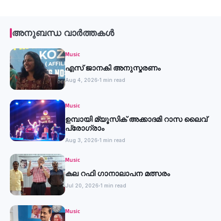
അനുബന്ധ വാർത്തകൾ
Music
എസ് ജാനകി അനുസ്മരണം
Aug 4, 2026
1 min read
Music
ഉമ്പായി മ്യൂസിക് അക്കാദമി റാസ ലൈവ്
പ്രോഗ്രാം
Aug 3, 2026
1 min read
Music
കല റഫി ഗാനാലാപന മത്സരം
Jul 20, 2026
1 min read
Music