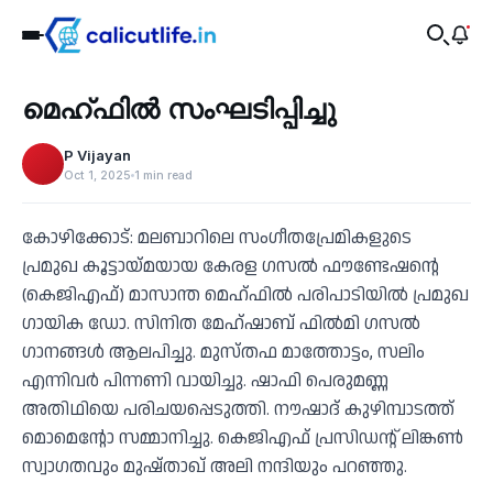
Music
മെഹ്ഫിൽ സംഘടിപ്പിച്ചു
‹
P Vijayan
Oct 1, 2025
1 min read
കോഴിക്കോട്: മലബാറിലെ സംഗീതപ്രേമികളുടെ
പ്രമുഖ കൂട്ടായ്മയായ കേരള ഗസൽ ഫൗണ്ടേഷന്റെ
(കെജിഎഫ്) മാസാന്ത മെഹ്ഫിൽ പരിപാടിയിൽ പ്രമുഖ
ഗായിക ഡോ. സിനിത മേഹ്ഷാബ് ഫിൽമി ഗസൽ
ഗാനങ്ങൾ ആലപിച്ചു. മുസ്തഫ മാത്തോട്ടം, സലിം
എന്നിവർ പിന്നണി വായിച്ചു. ഷാഫി പെരുമണ്ണ
അതിഥിയെ പരിചയപ്പെടുത്തി. നൗഷാദ് കുഴിമ്പാടത്ത്
മൊമെന്റോ സമ്മാനിച്ചു. കെജിഎഫ് പ്രസിഡന്റ് ലിങ്കൺ
സ്വാഗതവും മുഷ്താഖ് അലി നന്ദിയും പറഞ്ഞു.