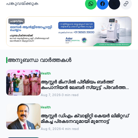
പങ്കുവയ്ക്കുക
പരസ്യം
അനുബന്ധ വാർത്തകൾ
Health
ആസ്റ്റർ മിംസിൽ പ്രീമിയം ബർത്ത്
കംപാനിയൻ ലേബർ സ്യൂട്ട് പ്രവർത്തനം
തുടങ്ങി
Aug 7, 2026
3 min read
Health
ആസ്റ്റർ ഡിഎം ക്വാളിറ്റി കെയർ ലിമിറ്റഡ്
മികച്ച പ്രകടനവുമായി മുന്നോട്ട്
Aug 6, 2026
4 min read