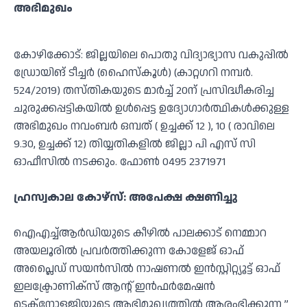
അഭിമുഖം
കോഴിക്കോട്: ജില്ലയിലെ പൊതു വിദ്യാഭ്യാസ വകുപ്പിൽ
ഡ്രോയിങ് ടീച്ചർ (ഹൈസ്‌കൂൾ) (കാറ്റഗറി നമ്പർ.
524/2019) തസ്തികയുടെ മാർച്ച് 20ന് പ്രസിദ്ധീകരിച്ച
ചുരുക്കപ്പട്ടികയിൽ ഉൾപ്പെട്ട ഉദ്യോഗാർത്ഥികൾക്കുള്ള
അഭിമുഖം നവംബർ ഒമ്പത് ( ഉച്ചക്ക് 12 ), 10 ( രാവിലെ
9.30, ഉച്ചക്ക് 12) തിയ്യതികളിൽ ജില്ലാ പി എസ് സി
ഓഫീസിൽ നടക്കും. ഫോൺ 0495 2371971
ഹ്രസ്വകാല കോഴ്‌സ്: അപേക്ഷ ക്ഷണിച്ചു
ഐഎച്ച്ആർഡിയുടെ കീഴിൽ പാലക്കാട് നെമ്മാറ
അയലൂരിൽ പ്രവർത്തിക്കുന്ന കോളേജ് ഓഫ്
അപ്ലൈഡ് സയൻസിൽ നാഷണൽ ഇൻസ്റ്റിറ്റ്യൂട്ട് ഓഫ്
ഇലക്ട്രോണിക്സ് ആന്റ് ഇൻഫർമേഷൻ
ടെക്നോളജിയുടെ ആഭിമുഖ്യത്തിൽ ആരംഭിക്കുന്ന ”