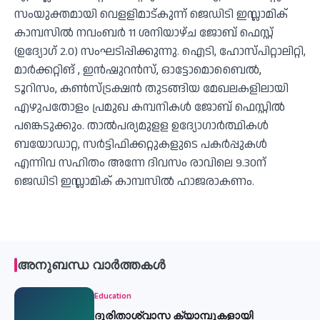
സംയുക്തമായി വെളളിമാട്കുന്ന് ജെഡിടി ഇസ്ലാമിക്
കാമ്പസിൽ നവംബർ 11 ശനിയാഴ്ച ജോബ് ഫെസ്റ്റ്
(ഉദ്യോഗ് 2.0) സംഘടിപ്പിക്കുന്നു. ഐടി, ഹോസ്പിറ്റാലിറ്റി,
മാർക്കറ്റിങ് , ഇൻഷുറൻസ്, ഓട്ടോമൊബൈൽ,
ടൂറിസം, കൺസ്ട്രക്ഷൻ തുടങ്ങിയ മേഖലകളിലായി
എഴുപതോളം പ്രമുഖ കമ്പനികൾ ജോബ് ഫെസ്റ്റിൽ
പങ്കെടുക്കും. താൽപര്യമുളള ഉദ്യോഗാർത്ഥികൾ
ബയോഡാറ്റ, സർട്ടിഫിക്കറ്റുകളുടെ പകർപ്പുകൾ
എന്നിവ സഹിതം അന്നേ ദിവസം രാവിലെ 9.30ന്
ജെഡിടി ഇസ്ലാമിക് കാമ്പസിൽ ഹാജരാകണം.
അനുബന്ധ വാർത്തകൾ
Education
ദുരിതാശ്വാസ ക്യാമ്പുകളായി