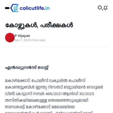
Education
കോഴ്സുകൾ, പരീക്ഷകൾ
‹
P Vijayan
Nov 7, 2023
4 min read
എൻഡ്യുറൻസ് ടെസ്റ്റ്
കോഴിക്കോട്: പൊലീസ് വകുപ്പിൽ പൊലീസ്
കോൺസ്റ്റബിൾ (ഇന്ത്യ റിസർവ് ബറ്റാലിയൻ റെഗുലർ
വിങ്) (കാറ്റഗറി നമ്പർ 466/2021 ആൻഡ് 30/2021)
തസ്തികയിലേക്കുള്ള തെരഞ്ഞെടുപ്പുമായി
ബന്ധപ്പെട്ട് കോഴിക്കോട് മേഖലയിലെ