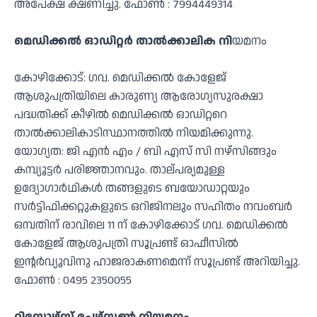
അപേക്ഷ ക്ഷണിച്ചു. ഫോൺ : 7994449314
മെഡിക്കൽ ഓഡിറ്റർ താൽക്കാലിക നി
യമനം
കോഴിക്കോട്: ഗവ. മെഡിക്കൽ കോളേജ്
ആശുപത്രിയിലെ കാരുണ്യ ആരോഗ്യസുരക്ഷാ
പദ്ധതിക്ക് കീഴിൽ മെഡിക്കൽ ഓഡിറ്ററെ
താൽക്കാലികാടിസ്ഥാനത്തിൽ നിയമിക്കുന്നു.
യോഗ്യത: ജി എൻ എം / ബി എസ് സി നഴ്സിങ്ങും
കമ്പ്യൂട്ടർ പരിജ്ഞാനവും. താല്പര്യമുള്ള
ഉദ്യോഗാർഥികൾ തങ്ങളുടെ ബയോഡാറ്റയും
സർട്ടിഫിക്കറ്റുകളുടെ ഒറിജിനലും സഹിതം നവംബർ
ഒമ്പതിന് രാവിലെ 11 ന് കോഴിക്കോട് ഗവ. മെഡിക്കൽ
കോളേജ് ആശുപത്രി സൂപ്രണ്ട് ഓഫീസിൽ
ഇന്റർവ്യൂവിനു ഹാജരാകണമെന്ന് സൂപ്രണ്ട് അറിയിച്ചു.
ഫോൺ : 0495 2350055