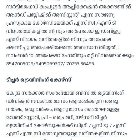
സർട്ടിഫൈഡ് കംപ്യൂട്ടർ ആപ്ലിക്കേഷൻ അക്കൗണ്ടിങ്
ആൻഡ് പബ്ലിഷിങ് അസിസ്റ്റന്റ്” എന്ന സൗജന്യ
ഹ്രസ്വകാല കോഴ്സിലേയ്ക്ക് എസ് സി /എസ് ടി
വിദ്യാർത്ഥികളിൽ നിന്നും അർഹരായ ഇ ഡബ്ള്യു
എസ് വിഭാഗം വനിതകളിൽ നിന്നും അപേക്ഷ
ക്ഷണിച്ചു. അപേക്ഷിക്കേണ്ട അവസാന തിയ്യതി :
നവംബർ 10. അപേക്ഷാ ഫോമിനും മറ്റ് വിവരങ്ങൾക്കും
8547005029/9495069307/ 70253 36495
ടീച്ചർ ട്രെയിനിംഗ് കോഴ്‌സ്
കേന്ദ്ര സർക്കാർ സംരംഭമായ ബിസിൽ ട്രെയിനിംഗ്
ഡിവിഷൻ നവംബർ മാസം ആരംഭിക്കുന്ന രണ്ടു
വർഷം, ഒരു വർഷം, ആറു മാസം ദൈർഘ്യമുള്ള
മോണ്ടിസ്സോറി, പ്രീ – പ്രൈമറി, നഴ്‌സറി ടീച്ചർ
ട്രെയിനിംഗ് കോഴ്‌സുകൾക്ക് ഡിഗ്രി / പ്ലസ് ടു / എസ്
എസ് എൽ സി യോഗ്യതയുള്ള വനിതകളിൽ നിന്നും