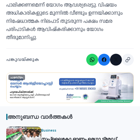
പാലിക്കണമെന്ന് യോഗം ആവശ്യപ്പെട്ടു. വിഷയം
അധികാരികളുടെ മുന്നില്‍ വീണ്ടും ഉന്നയിക്കാനും
നിഷേധാത്മക നിലപാട് തുടരുന്ന പക്ഷം സമര
പരിപാടികള്‍ ആവിഷ്‌കരിക്കാനും യോഗം
തീരുമാനിച്ചു.
പങ്കുവയ്ക്കുക
പരസ്യം
അനുബന്ധ വാർത്തകൾ
Business
സപ്ലൈകോ ഓണം മെഗാ ട്രേഡ്