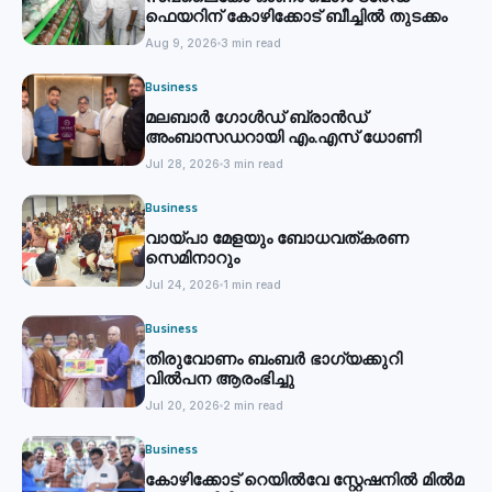
ഫെയറിന് കോഴിക്കോട് ബീച്ചില്‍ തുടക്കം
Aug 9, 2026
3 min read
Business
മലബാര്‍ ഗോൾഡ് ബ്രാന്‍ഡ്
അംബാസഡറായി എം.എസ് ധോണി
Jul 28, 2026
3 min read
Business
വായ്പാ മേളയും ബോധവത്കരണ
സെമിനാറും
Jul 24, 2026
1 min read
Business
തിരുവോണം ബംബര്‍ ഭാഗ്യക്കുറി
വില്‍പന ആരംഭിച്ചു
Jul 20, 2026
2 min read
Business
കോഴിക്കോട് റെയില്‍വേ സ്റ്റേഷനില്‍ മില്‍മ