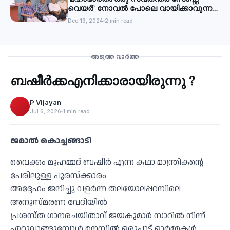
വെയര്‍’ നോവൽ പോലെ വായിക്കാവുന്ന
കൃതി: എം എൻ കാരശ്ശേരി
Dec 13, 2024
2 min read
Culture
അടുത്ത വാർത്ത
ബഷീർക്കഎനിക്കാരായിരുന്നു ?
‹
P Vijayan
Jul 6, 2026
1 min read
ജമാൽ കൊച്ചങ്ങാടി
വൈക്കം മുഹമ്മദ് ബഷീർ എന്ന കഥാ മാന്ത്രികൻ്റെ
പേരിലുള്ള പുരസ്ക്കാരം
അദ്ദേഹം ജനിച്ചു വളർന്ന തലയോലപ്പറമ്പിലെ
അനുസ്മരണ വേദിയിൽ
പ്രശസ്ത ഗാനരചയിതാവ് ജയകുമാർ സാറിൽ നിന്ന്
ഏറ്റുവാങ്ങുമ്പോൾ മനസ്സിൽ ഒരുപാട് ഓർമ്മകൾ