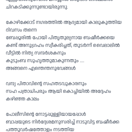
ചിറകടിക്കുന്നുണ്ടായിരുന്നു.
കോഴിക്കോട് നഗരത്തിൽ ആദ്യമായി കാലുകുത്തിയ
ദിവസം തന്നെ
ബേപ്പൂരിൽ പോയി പിതൃതുല്യനായ ബഷീർക്കയെ
കണ്ട് അനുഗ്രഹം സ്വീകരിച്ചത്, തുടർന്ന് വൈലാലിൽ
വീട്ടിൽ നിത്യ സന്ദർശകനും
കുടുംബ സുഹൃത്തുമാകുന്നതും …..
അങ്ങനെ എന്തെന്തനുഭവങ്ങൾ
വന്ദ്യ പിതാവിൻ്റെ സഹതടവുകാരനും
സഹ പത്രാധിപരും ആയി കൊച്ചിയിൽ അദ്ദേഹം
കഴിഞ്ഞ കാലം
പോലീസിൻ്റെ നോട്ടപ്പുള്ളിയായപ്പോൾ
ബാപ്പയുടെ നിർദ്ദേശമനുസരിച്ച് നാടുവിട്ട ബഷീർക്ക
പത്തുവർഷത്തോളം നടത്തിയ