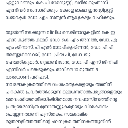
ഏറ്റുവാങ്ങും. കെ പി രാമനുണ്ണി, ഖദീജ മുംതാസ്
എന്നിവർ സംസാരിക്കും. കേരള ഭാഷാ ഇൻസ്റ്റിറ്റ്യൂട്ട്
ഡയറക്ടർ ഡോ. എം. സത്യൻ ആധ്യക്ഷ്യം വഹിക്കും.
തുടർന്ന് നടക്കുന്ന വിവിധ സെമിനാറുകളിൽ കെ ഇ
എൻ കുഞ്ഞഹമ്മദ്, ഡോ. കെ എം അനിൽ, ഡോ. എ
എം ഷിനാസ്, പി എൻ ഗോപികൃഷ്ണൻ, ഡോ. പി പി
അബ്ദുൾറസാഖ്, ഡോ. പ്രിയ പി, ഡോ. യു
ഹേമന്ത്കുമാർ, ഗുലാബ് ജാൻ, ഡോ. പി എസ് ജിനീഷ്
എന്നിവർ പങ്കെടുക്കും. രാവിലെ 10 മുതൽ 5
വരെയാണ് പരിപാടി.
നവലോകക്രമത്തിലെ വംശഹത്യകളെയും അതിന്
പിറകിൽ പ്രവർത്തിക്കുന്ന മൂലധനതാൽപര്യങ്ങളെയും
മതവംശീയതയിലധിഷ്ഠിതമായ നവഫാസിസത്തിന്റെ
പ്രത്യയശാസ്ത്ര സ്രോതസ്സുകളെയും വിശകലനം
ചെയ്യുന്നതാണീ പുസ്തകം. സമകാലിക
മുതലാളിത്തത്തിന്റെ ചലനക്രമ ത്തിനകത്തുനിന്ന്