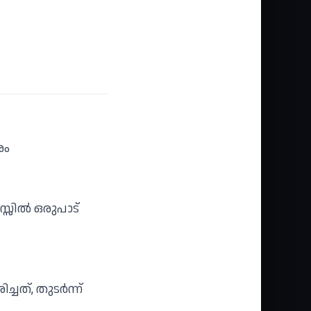
കൃതി: എം
എൻ
കാരശ്ശേരി
രം
്സിൽ ഒരുപാട്
ചത്, തുടർന്ന്