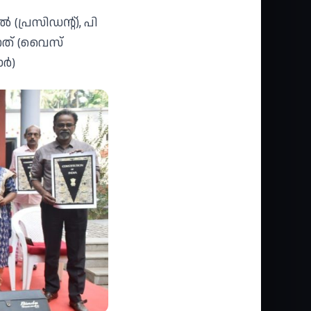
പ്രസിഡന്റ്), പി
ജഗത് (വൈസ്
ാർ)