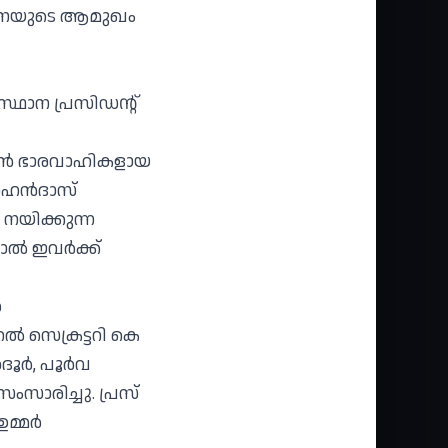
 ഘടനയുടെ ആമുഖം
ഥാന പ്രസിഡന്റ്
് മുൻ ഭാരവാഹികളായ
മോഹൻദാസ്
നയിക്കുന്ന
ാൽ ഇവർക്ക്
ൻ
ൽ സെക്രട്ടറി കെ
ദൂർ, പൂർവ
സാരിച്ചു. പ്രസ്
ഉമ്മർ