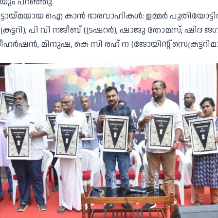
ിയും പറഞ്ഞു.
ട്ടായ്മയായ ഐ കാൻ ഭാരവാഹികൾ: ഉമ്മർ പുതിയോട്ടിൽ (
രട്ടറി), പി വി നജീബ് (ട്രഷറർ), ഷാജു തോമസ്, ഷിദ 
്രീഹർഷൻ, മിനുഷ, കെ സി രഹ് ന (ജോയിന്റ് സെക്രട്ടറിമ