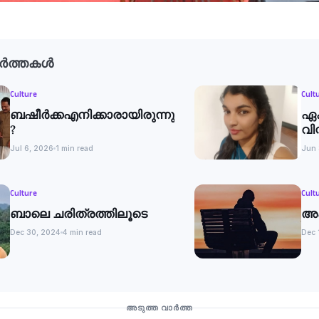
ർത്തകൾ
Culture
Cult
ബഷീർക്കഎനിക്കാരായിരുന്നു
ഏക
?
വി
Jul 6, 2026
1 min read
Jun 
Culture
Cult
ബാലെ ചരിത്രത്തിലൂടെ
അ
Dec 30, 2024
4 min read
Dec 
അടുത്ത വാർത്ത