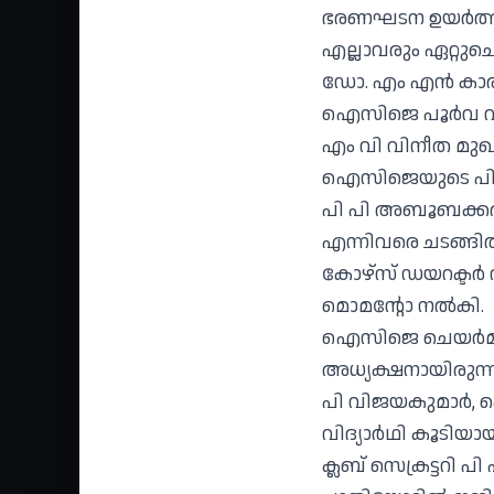
ഭരണഘടന ഉയർത്തിപ
എല്ലാവരും ഏറ്റുചൊ
ഡോ. എം എൻ കാരശ
ഐസിജെ പൂർവ വിദ്
എം വി വിനീത മുഖ്
ഐസിജെയുടെ പിറവിയ
പി പി അബൂബക്കർ
എന്നിവരെ ചടങ്ങ
കോഴ്സ്‌ ഡയറക്ട
മൊമന്റോ നൽകി.
ഐസിജെ ചെയർമാൻ 
അധ്യക്ഷനായിരുന്
പി വിജയകുമാർ, ക
വിദ്യാർഥി കൂടിയാ
ക്ലബ് സെക്രട്ടറ