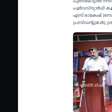
പുതിയോട്ടിൽ നന്ദ
പൂർവവിദ്യാർഥി കൂ
എസ് രാകേഷ് (സെക്
പ്രസിഡന്റുമാർ), ശ