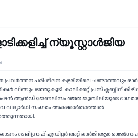
ക്കളിച്ച് ന്യൂസ്റ്റാൾജിയ
ad
യമ പ്രവർത്തന പരിശീലന കളരിയിലെ ചങ്ങാത്തവും ഓർമകള
വീണ്ടും ഒത്തുകൂടി. കാലിക്കറ്റ് പ്രസ് ക്ലബ്ബിന് കീഴിലുള്ള 
്കേഷൻ ആൻഡ് ജേണലിസം രജത ജൂബിലിയുടെ ഭാഗമായ
 പൂർവ വിദ്യാർഥി സംഗമം അക്ഷരാർത്ഥത്തിൽ
്തുന്നതായി.
ഘാടനം ടെലിഗ്രാഫ് എഡിറ്റർ അറ്റ് ലാർജ് ആർ രാജഗോപ