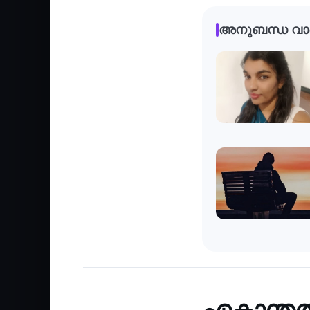
അനുബന്ധ വാ
Culture
‹
ഏകാന്തത