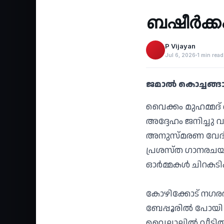
‹
ബഷീർക്കഎ
P Vijayan
Jul 6, 2026
1 min read
ജമാൽ കൊച്ചങ്ങാ
വൈക്കം മുഹമ്മദ് 
അദ്ദേഹം ജനിച്ചു 
അനുസ്മരണ വേദ
പ്രശസ്ത ഗാനരചയി
ഓർമ്മകൾ ചിറകടിക്
കോഴിക്കോട് നഗര
ബേപ്പൂരിൽ പോയി പ
വൈലാലിൽ വീട്ടിൽ