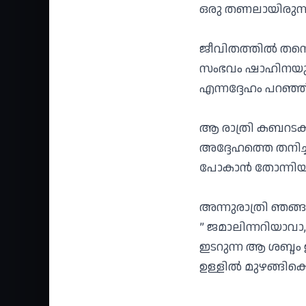
ഒരു തണലായിരുന്
ജീവിതത്തിൽ തന്നെ
സംഭവം ഷാഹിനയുട
എന്നദ്ദേഹം പറഞ്ഞിട്
ആ രാത്രി കബറടക്
അദ്ദേഹത്തെ തനിച്ചാ
പോകാൻ തോന്നിയില
അന്നുരാത്രി ഞങ്
” ജമാലിന്നറിയാവാ
ഇടറുന്ന ആ ശബ്ദം 
ഉള്ളിൽ മുഴങ്ങിക്ക