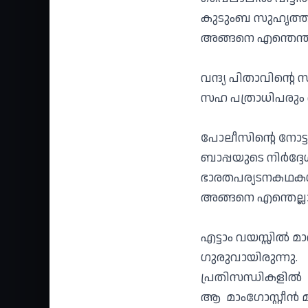
കുടുംബ സുഹൃത്തു
അങ്ങനെ എന്തെന്
വന്ദ്യ പിതാവിൻ്
സഹ പത്രാധിപരും
പോലീസിൻ്റെ നോട്ട
ബാപ്പയുടെ നിർദ്
ഭാരതപര്യടനകഥക
അങ്ങനെ എന്തെല്ലാ
എട്ടാം വയസ്സിൽ മാ
ഗുരുവായിരുന്നു.
പ്രതിസന്ധികളിൽ
ആ മാംഗോസ്റ്റീൻ 