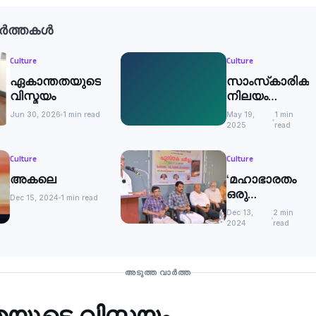
ർത്തകൾ
Culture
Culture
ഏകാന്തതയുടെ
സാംസ്‌കാരിക
വിസ്മയം
നിലയം
ഉദ്ഘാടനം
Jun 30, 2026
1 min read
May 19,
1 min
2025
read
Culture
Culture
അകലെ
‘മഹാഭാരതം
ഒരു
Dec 15, 2024
1 min read
സ്വതന്ത്ര
Dec 13,
2 min
സോഫ്റ്റ്
2024
read
വെയര്‍’
നോവൽ
പോലെ
അടുത്ത വാർത്ത
വായിക്കാവുന്ന
കൃതി: എം
യുടെ വിസ്മയം
എൻ