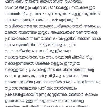
ഫിസിക്സ് തുടങ്ങി തത്വശാസ്ത്ര രംഗത്തും
സംവാദങ്ങളും ഏറെ സംഭാവനകളും നൽകിയ ഈ
മതത്തിൻ്റെ പന്ത്രണ്ടാം നൂറ്റാണ്ടുവരെയുള്ള സുവർണ
കാലത്തെ ഇരുണ്ട യുഗം (Dark age) ആയി
തള്ളിക്കളഞ്ഞ യൂറോപ്യൻ ചരിത്രകാരന്മാർ അക്കാലം
മുതൽ തുടങ്ങിയ ഇസ്ലാം അപരവൽക്കരണത്തിൻ്റെ
പ്രായോജകർ തന്നെയാണ്. പോർച്ചുഗീസ് അധിനിവേശ
കാലം മുതൽ ഭിന്നിപ്പിച്ചു ഭരിക്കുക എന്ന
തന്ത്രത്തിൻെറ ഭാഗമായി മുസ്ലിങ്ങളെ
കൊള്ളരുതാത്തവരും അപരരുമായി ചിത്രീകരിച്ച
കൊളോണിയൽ ശക്തികളെല്ലാം ഇന്ത്യയെ
കൊള്ളയടിച്ചു. പോർച്ചുഗീസ് അധിനിവേശത്തിൻ്റെ
15-ാം നൂറ്റാണ്ടു മുതൽ ബ്രിട്ടീഷുകാർക്കെതിരെ
ഉയർന്ന ദേശീയ പ്രസ്ഥാനത്തിൽ വരെ, പങ്കാളിത്തവും
ത്യാഗോജ്ജ്വലമായ പ്രതിരോധോർജ്ജവും
പ്രകടിപ്പിച്ചവരായിരുന്നു മുസ്ലിങ്ങൾ. മലബാർ കലാപം
ഉൾപ്പെടെയുള്ള കീഴാള കർഷക സമരങ്ങളെ