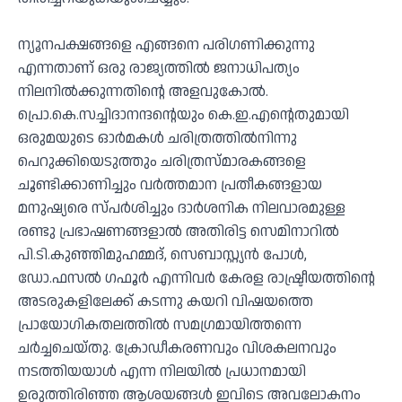
ന്യൂനപക്ഷങ്ങളെ എങ്ങനെ പരിഗണിക്കുന്നു
എന്നതാണ് ഒരു രാജ്യത്തിൽ ജനാധിപത്യം
നിലനിൽക്കുന്നതിൻ്റെ അളവുകോൽ.
പ്രൊ.കെ.സച്ചിദാനന്ദൻ്റെയും കെ.ഇ.എൻ്റെതുമായി
ഒരുമയുടെ ഓർമകള്‍ ചരിത്രത്തിൽനിന്നു
പെറുക്കിയെടുത്തും ചരിത്രസ്മാരകങ്ങളെ
ചൂണ്ടിക്കാണിച്ചും വർത്തമാന പ്രതീകങ്ങളായ
മനുഷ്യരെ സ്പർശിച്ചും ദാർശനിക നിലവാരമുള്ള
രണ്ടു പ്രഭാഷണങ്ങളാൽ അതിരിട്ട സെമിനാറിൽ
പി.ടി.കുഞ്ഞിമുഹമ്മദ്, സെബാസ്റ്റ്യൻ പോൾ,
ഡോ.ഫസൽ ഗഫൂർ എന്നിവർ കേരള രാഷ്ട്രീയത്തിൻ്റെ
അടരുകളിലേക്ക് കടന്നു കയറി വിഷയത്തെ
പ്രായോഗികതലത്തിൽ സമഗ്രമായിത്തന്നെ
ചർച്ചചെയ്തു. ക്രോഡീകരണവും വിശകലനവും
നടത്തിയയാൾ എന്ന നിലയിൽ പ്രധാനമായി
ഉരുത്തിരിഞ്ഞ ആശയങ്ങൾ ഇവിടെ അവലോകനം