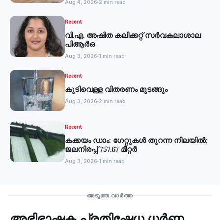
Aug 4, 2026
2 min read
Recent
വി.എ. അഷിത കലിക്കറ്റ് സർവകലാശാല
പിആർഒ
Aug 3, 2026
1 min read
Recent
കുടിവെള്ള വിതരണം മുടങ്ങും
Aug 3, 2026
2 min read
Recent
കക്കയം ഡാം: ഗേറ്റുകൾ തുറന്ന നിലയിൽ;
ജലനിരപ്പ് 757.67 മീറ്റർ
Aug 3, 2026
1 min read
Recent
അടുത്ത വാർത്ത
അഭിഭാഷക പ്രതിഷേധ ധർണ