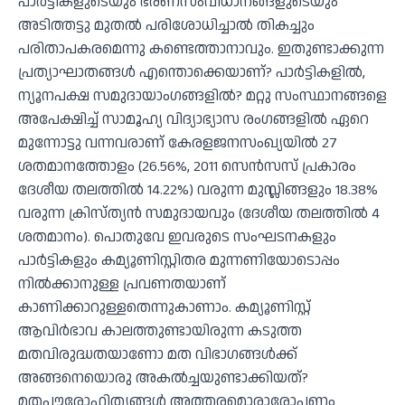
പാർട്ടികളുടെയും ഭരണസംവിധാനങ്ങളുടെയും
അടിത്തട്ടു മുതൽ പരിശോധിച്ചാൽ തികച്ചും
പരിതാപകരമെന്നു കണ്ടെത്താനാവും. ഇതുണ്ടാക്കുന്ന
പ്രത്യാഘാതങ്ങള്‍ എന്തൊക്കെയാണ്? പാർട്ടികളിൽ,
ന്യൂനപക്ഷ സമുദായാംഗങ്ങളിൽ? മറ്റു സംസ്ഥാനങ്ങളെ
അപേക്ഷിച്ച് സാമൂഹ്യ വിദ്യാഭ്യാസ രംഗങ്ങളിൽ ഏറെ
മുന്നോട്ടു വന്നവരാണ് കേരളജനസംഖ്യയിൽ 27
ശതമാനത്തോളം (26.56%, 2011 സെൻസസ് പ്രകാരം
ദേശീയ തലത്തിൽ 14.22%) വരുന്ന മുസ്ലിങ്ങളും 18.38%
വരുന്ന ക്രിസ്ത്യൻ സമുദായവും (ദേശീയ തലത്തിൽ 4
ശതമാനം). പൊതുവേ ഇവരുടെ സംഘടനകളും
പാർട്ടികളും കമ്യൂണിസ്റ്റിതര മുന്നണിയോടൊപ്പം
നിൽക്കാനുള്ള പ്രവണതയാണ്
കാണിക്കാറുള്ളതെന്നുകാണാം. കമ്യൂണിസ്റ്റ്
ആവിർഭാവ കാലത്തുണ്ടായിരുന്ന കടുത്ത
മതവിരുദ്ധതയാണോ മത വിഭാഗങ്ങൾക്ക്
അങ്ങനെയൊരു അകൽച്ചയുണ്ടാക്കിയത്?
മതപൗരോഹിത്യങ്ങൾ അത്തരമൊരാരോപണം