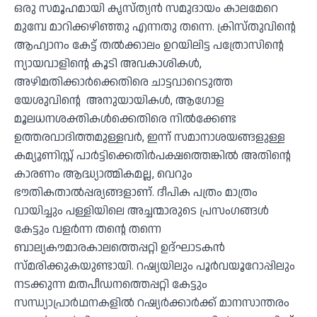
ഒരു സമൂഹമായി കൃസ്ത്യൻ സമുദായം കാലമേറെ
മുമ്പേ മാറിക്കഴിഞ്ഞു എന്നതു തന്നെ. ക്രിസ്തുവിൻ്റെ
ആഹ്വാനം കേട്ട് തൽക്കാലം ഉറയിലിട്ട പത്രോസിൻ്റെ
ന്യായവാളിൻ്റെ കൂടി അവകാശികൾ,
അഴിമതിക്കാർക്കെതിരെ ചാട്ടവാറെടുത്ത
യേശുവിൻ്റെ അനുയായികൾ, ആഗോള
മൂലധനശക്തികൾക്കെതിരെ നിൽക്കേണ്ട
ഉത്തരവാദിത്തമുള്ളവർ, ഇന്ന് സമാനാശയങ്ങളുള്ള
കമ്യൂണിസ്റ്റ് പാർട്ടിക്കെതിർപക്ഷത്തെങ്കിൽ അതിൻ്റെ
കാരണം ആദ്ധ്യാത്മികമല്ല, വെറും
ഭൗതികതാൽപ്പര്യങ്ങളാണ്. ദീപിക പത്രം മാത്രം
വായിച്ചും പള്ളിയിലെ അച്ചന്മാരുടെ പ്രസംഗങ്ങൾ
കേട്ടും വളർന്ന തൻ്റെ തന്നെ
ബാല്യകൗമാരകാലത്തെപ്പറ്റി ഉദ്ഘാടകൻ
സ്മരിക്കുകയുണ്ടായി. റഷ്യയിലും പൂർവയൂറോപ്പിലും
നടക്കുന്ന മതപീഡനത്തെപ്പറ്റി കേട്ടും
സന്ധ്യാപ്രാർഥനകളിൽ റഷ്യർക്കാർക്ക് മാനസാന്തരം