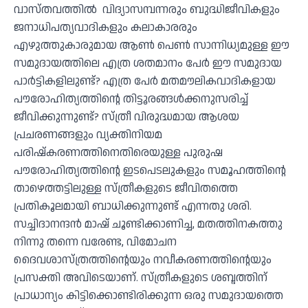
വാസ്തവത്തിൽ വിദ്യാസമ്പന്നരും ബുദ്ധിജീവികളും
ജനാധിപത്യവാദികളും കലാകാരരും
എഴുത്തുകാരുമായ ആൺ പെൺ സാന്നിധ്യമുള്ള ഈ
സമുദായത്തിലെ എത്ര ശതമാനം പേർ ഈ സമുദായ
പാർട്ടികളിലുണ്ട്? എത്ര പേർ മതമൗലികവാദികളായ
പൗരോഹിത്യത്തിൻ്റെ തിട്ടൂരങ്ങൾക്കനുസരിച്ച്
ജീവിക്കുന്നുണ്ട്? സ്ത്രീ വിരുദ്ധമായ ആശയ
പ്രചരണങ്ങളും വ്യക്തിനിയമ
പരിഷ്കരണത്തിനെതിരെയുള്ള പുരുഷ
പൗരോഹിത്യത്തിൻ്റെ ഇടപെടലുകളും സമൂഹത്തിൻ്റെ
താഴെത്തട്ടിലുള്ള സ്ത്രീകളുടെ ജീവിതത്തെ
പ്രതികൂലമായി ബാധിക്കുന്നുണ്ട് എന്നതു ശരി.
സച്ചിദാനന്ദൻ മാഷ് ചൂണ്ടിക്കാണിച്ച, മതത്തിനകത്തു
നിന്നു തന്നെ വരേണ്ട, വിമോചന
ദൈവശാസ്ത്രത്തിൻ്റെയും നവീകരണത്തിൻ്റെയും
പ്രസക്തി അവിടെയാണ്. സ്ത്രീകളുടെ ശബ്ദത്തിന്
പ്രാധാന്യം കിട്ടിക്കൊണ്ടിരിക്കുന്ന ഒരു സമുദായത്തെ