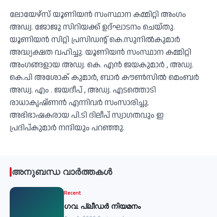
ലോയേഴ്‌സ് യൂണിയൻ സംസ്ഥാന കമ്മിറ്റി അംഗം
അഡ്വ. ജോജു സിറിയക്ക് ഉദ്ഘാടനം ചെയ്തു.
യൂണിയൻ സിറ്റി പ്രസിഡൻ്റ് കെ.സുനിൽകുമാർ
അദ്ധ്യക്ഷത വഹിച്ചു. യൂണിയൻ സംസ്ഥാന കമ്മിറ്റി
അംഗങ്ങളായ അഡ്വ. കെ. എൻ ജയകുമാർ , അഡ്വ.
കെ.പി അശോക് കുമാർ, ബാർ കൗൺസിൽ മെംബർ
അഡ്വ. എം . ജയദീപ് , അഡ്വ. എടത്തൊടി
രാധാകൃഷ്‌ണൻ എന്നിവർ സംസാരിച്ചു.
അഭിഭാഷകരായ പി.ടി ദിലീപ് സ്വാഗതവും ഇ
പ്രദിപ്കുമാർ നന്ദിയും പറഞ്ഞു.
അനുബന്ധ വാർത്തകൾ
Recent
ഗവ. പ്ലീഡർ നിയമനം