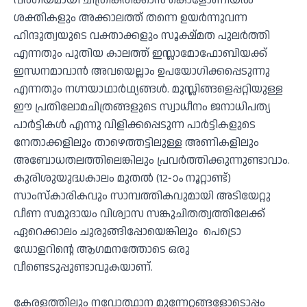
വർഗീയമായി ചിത്രീകരിക്കാൻ കൊളോണിയൽ
ശക്തികളും അക്കാലത്ത് തന്നെ ഉയർന്നുവന്ന
ഹിന്ദുത്വയുടെ വക്താക്കളും സൂക്ഷ്മത പുലർത്തി
എന്നതും പുതിയ കാലത്ത് ഇസ്ലാമോഫോബിയക്ക്
ഇന്ധനമാവാൻ അവയെല്ലാം ഉപയോഗിക്കപ്പെടുന്നു
എന്നതും നഗ്നയാഥാർഥ്യങ്ങൾ. മുസ്ലിങ്ങളെപ്പറ്റിയുള്ള
ഈ പ്രതിലോമചിത്രങ്ങളുടെ സ്വാധീനം ജനാധിപത്യ
പാർട്ടികൾ എന്നു വിളിക്കപ്പെടുന്ന പാര്‍ട്ടികളുടെ
നേതാക്കളിലും താഴെത്തട്ടിലുള്ള അണികളിലും
അബോധതലത്തിലെങ്കിലും പ്രവർത്തിക്കുന്നുണ്ടാവാം.
കുരിശുയുദ്ധകാലം മുതൽ (12-ാം നൂറ്റാണ്ട്)
സാംസ്കാരികവും സാമ്പത്തികവുമായി അടിയേറ്റു
വീണ സമുദായം വിശ്വാസ സങ്കുചിതത്വത്തിലേക്ക്
ഏറെക്കാലം ചുരുങ്ങിപ്പോയെങ്കിലും പെട്രൊ
ഡോളറിൻ്റെ ആഗമനത്തോടെ ഒരു
വീണ്ടെടുപ്പുണ്ടാവുകയാണ്.
കേരളത്തിലും നവോത്ഥാന മുന്നേറ്റങ്ങളോടൊപ്പം