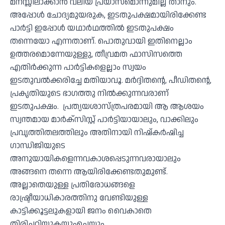
മനസ്സിലാക്കാൻ വലിയ പ്രയാസമൊന്നുമില്ല താനും.
അപ്പോൾ ചോദ്യമുയരുക, ഇടതുപക്ഷമായിരിക്കേണ്ട
പാർട്ടി ഇപ്പോൾ യഥാർഥത്തിൽ ഇടതുപക്ഷം
തന്നെയോ എന്നതാണ്. പൊതുവായി ഇതിനെല്ലാം
ഉത്തരമൊന്നേയുള്ളു, തീവ്രമത ഫാസിസത്തെ
എതിർക്കുന്ന പാർട്ടികളെല്ലാം സ്വയം
ഇടതുവൽക്കരിച്ചേ മതിയാവൂ. മർദ്ദിതൻ്റെ, പീഡിതൻ്റെ,
പ്രകൃതിയുടെ ഭാഗത്തു നിൽക്കുന്നവരാണ്
ഇടതുപക്ഷം. പ്രത്യയശാസ്ത്രപരമായി ആ ആശയം
സ്വന്തമായ മാർക്സിസ്റ്റ് പാർട്ടിയായാലും, വാക്കിലും
പ്രവൃത്തിതലത്തിലും അതിനായി നിഷ്കർഷിച്ച
ഗാന്ധിജിയുടെ
അനുയായികളെന്നവകാശപ്പെടുന്നവരായാലും
അങ്ങനെ തന്നെ ആയിരിക്കേണ്ടതുമുണ്ട്.
അല്ലാതെയുള്ള പ്രതിരോധങ്ങളെ
രാഷ്ട്രീയാധികാരത്തിനു വേണ്ടിയുള്ള
കാട്ടിക്കൂട്ടലുകളായി ജനം വൈകാതെ
തിരിച്ചറിയുകയുംചെയ്യും.