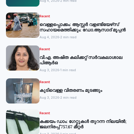
Aug 4, 2026
2 min read
Recent
വെള്ളപ്പൊക്കം: ആസ്റ്റര്‍ വളണ്ടിയേഴ്‌സ്
സഹായമെത്തിക്കും: ഡോ.ആസാദ് മൂപ്പന്‍
Aug 4, 2026
2 min read
Recent
വി.എ. അഷിത കലിക്കറ്റ് സർവകലാശാല
പിആർഒ
Aug 3, 2026
1 min read
Recent
കുടിവെള്ള വിതരണം മുടങ്ങും
Aug 3, 2026
2 min read
Recent
കക്കയം ഡാം: ഗേറ്റുകൾ തുറന്ന നിലയിൽ;
ജലനിരപ്പ് 757.67 മീറ്റർ