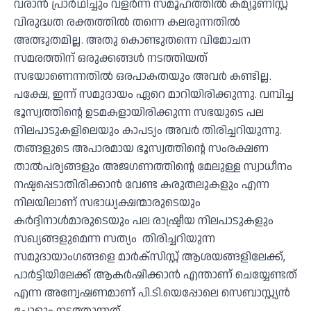
വരാൻ പ്രാർഥിച്ചും വളർന്ന സമൂഹത്തിൽ കമ്യൂണിസ്റ്റ്
വിരുദ്ധത രക്തത്തിൽ തന്നെ കലരുന്നതിൽ
അത്ഭുതമില്ല. അതു കൊണ്ടുതന്നെ വിമോചന
സമരത്തിന് ഒരുക്കങ്ങൾ നടത്തിയത്
സഭയാണെന്നതിൽ ഒരപാകതയും അവർ കണ്ടില്ല.
പക്ഷേ, ഇന്ന് സമുദായം ഏറെ മാറിയിരിക്കുന്നു. വമ്പിച്ച
ഭൂസ്വത്തിൻ്റെ ഉടമകളായിരിക്കുന്ന സഭയുടെ പല
നിലപാടുകളിലെയും കാപട്യം അവർ തിരിച്ചറിയുന്നു.
തങ്ങളുടെ അപാരമായ ഭൂസ്വത്തിൻ്റെ സംരക്ഷണ
താൽപര്യങ്ങളും അജഗണത്തിൻ്റെ മേലുള്ള സ്വാധീനം
നഷ്ടപ്പെടാതിരിക്കാൻ വേണ്ട കരുതലുകളും എന്ന
നിലയിലാണ് സഭാധ്യക്ഷന്മാരുടെയും
കർദ്ദിനാൾമാരുടെയും പല രാഷ്ട്രീയ നിലപാടുകളും
സഖ്യങ്ങളുമെന്ന സത്യം തിരിച്ചറിയുന്ന
സമുദായാംഗങ്ങളെ മാർക്സിസ്റ്റ് ആശയങ്ങളിലേക്ക്,
പാർട്ടിയിലേക്ക് ആകർഷിക്കാൻ എന്താണ് ചെയ്യേണ്ടത്
എന്ന അന്വേഷണമാണ് പി.ടി.യെപ്പോലെ സെബാസ്റ്റ്യൻ