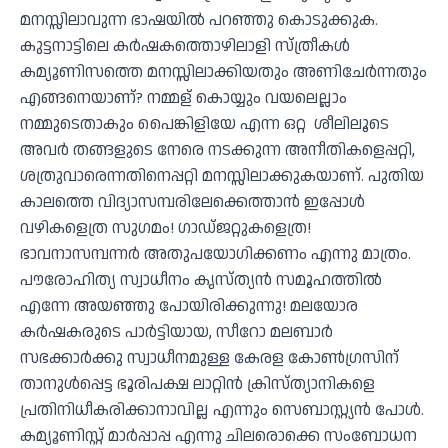
മനസ്സിലാവുന്ന ഭാഷയിൽ പറഞ്ഞു കൊടുക്കുക.
കുട്ടനാട്ടിലെ കർഷകത്തൊഴിലാളി സ്ത്രീകൾ
കമ്യൂണിസത്തെ മനസ്സിലാക്കിയതും അണിചേർന്നതും
എങ്ങനെയാണ്? നമ്മള് കൊയ്യും വയലെല്ലാം
നമ്മുടെതാകും പൈങ്കിളിയേ എന്ന ഒറ്റ ശീലിലൂടെ
അവർ തങ്ങളുടെ നേരെ നടക്കുന്ന അനീതികളെപ്പറ്റി,
ശത്രുവാരെന്നതിനെപ്പറ്റി മനസ്സിലാക്കുകയാണ്. പുതിയ
കാലത്തെ വിദ്യാസമ്പരിലേക്കെത്താൻ ഇപ്പോൾ
വഴികളെത്ര സുഗമം! ഗാഡ്ജറ്റുകളെത്ര!
ഭാവനാസമ്പന്നർ അതുപയോഗിക്കണം എന്നു മാത്രം.
പൗരോഹിത്യ സ്വാധീനം കൃസ്ത്യൻ സമൂഹത്തിൽ
എന്നേ അയഞ്ഞു പോയിരിക്കുന്നു! മലയോര
കർഷകരുടെ പാർട്ടിയായ, സീറോ മലബാർ
സഭക്കാർക്കു സ്വാധീനമുള്ള കേരള കോൺഗ്രസിന്
താനുൾപ്പെട്ട ഭൂരിപക്ഷ ലാറ്റിൻ ക്രിസ്ത്യാനികളെ
പ്രതിനിധീകരിക്കാനാവില്ല എന്നും സെബാസ്റ്റ്യൻ പോൾ.
കമ്യൂണിസ്റ്റ് മാർപ്പാപ്പ എന്നു ചിലരൊക്കെ സംബോധന