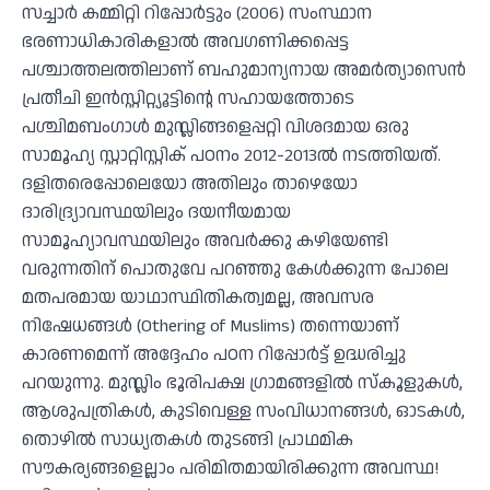
സച്ചാർ കമ്മിറ്റി റിപ്പോർട്ടും (2006) സംസ്ഥാന
ഭരണാധികാരികളാൽ അവഗണിക്കപ്പെട്ട
പശ്ചാത്തലത്തിലാണ് ബഹുമാന്യനായ അമർത്യാസെൻ
പ്രതീചി ഇൻസ്റ്റിറ്റ്യൂട്ടിൻ്റെ സഹായത്തോടെ
പശ്ചിമബംഗാൾ മുസ്ലിങ്ങളെപ്പറ്റി വിശദമായ ഒരു
സാമൂഹ്യ സ്റ്റാറ്റിസ്റ്റിക് പഠനം 2012-2013ൽ നടത്തിയത്.
ദളിതരെപ്പോലെയോ അതിലും താഴെയോ
ദാരിദ്ര്യാവസ്ഥയിലും ദയനീയമായ
സാമൂഹ്യാവസ്ഥയിലും അവർക്കു കഴിയേണ്ടി
വരുന്നതിന് പൊതുവേ പറഞ്ഞു കേൾക്കുന്ന പോലെ
മതപരമായ യാഥാസ്ഥിതികത്വമല്ല, അവസര
നിഷേധങ്ങൾ (Othering of Muslims) തന്നെയാണ്
കാരണമെന്ന് അദ്ദേഹം പഠന റിപ്പോർട്ട് ഉദ്ധരിച്ചു
പറയുന്നു. മുസ്ലിം ഭൂരിപക്ഷ ഗ്രാമങ്ങളിൽ സ്കൂളുകൾ,
ആശുപത്രികൾ, കുടിവെള്ള സംവിധാനങ്ങൾ, ഓടകൾ,
തൊഴിൽ സാധ്യതകൾ തുടങ്ങി പ്രാഥമിക
സൗകര്യങ്ങളെല്ലാം പരിമിതമായിരിക്കുന്ന അവസ്ഥ!