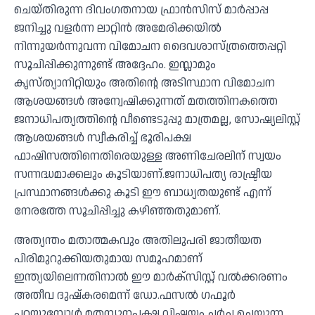
ചെയ്തിരുന്ന ദിവംഗതനായ ഫ്രാൻസിസ് മാർപ്പാപ്പ
ജനിച്ചു വളർന്ന ലാറ്റിൻ അമേരിക്കയിൽ
നിന്നുയർന്നുവന്ന വിമോചന ദൈവശാസ്ത്രത്തെപ്പറ്റി
സൂചിപ്പിക്കുന്നുണ്ട് അദ്ദേഹം. ഇസ്ലാമും
കൃസ്ത്യാനിറ്റിയും അതിൻ്റെ അടിസ്ഥാന വിമോചന
ആശയങ്ങൾ അന്വേഷിക്കുന്നത് മതത്തിനകത്തെ
ജനാധിപത്യത്തിൻ്റെ വീണ്ടെടുപ്പു മാത്രമല്ല, സോഷ്യലിസ്റ്റ്
ആശയങ്ങൾ സ്വീകരിച്ച് ഭൂരിപക്ഷ
ഫാഷിസത്തിനെതിരെയുള്ള അണിചേരലിന് സ്വയം
സന്നദ്ധമാക്കലും കൂടിയാണ്.ജനാധിപത്യ രാഷ്ട്രീയ
പ്രസ്ഥാനങ്ങൾക്കു കൂടി ഈ ബാധ്യതയുണ്ട് എന്ന്
നേരത്തേ സൂചിപ്പിച്ചു കഴിഞ്ഞതുമാണ്.
അത്യന്തം മതാത്മകവും അതിലുപരി ജാതീയത
പിരിമുറുക്കിയതുമായ സമൂഹമാണ്
ഇന്ത്യയിലെന്നതിനാൽ ഈ മാർക്സിസ്റ്റ് വൽക്കരണം
അതീവ ദുഷ്കരമെന്ന് ഡോ.ഫസൽ ഗഫൂർ
പറയുമ്പോൾ മതന്യൂനപക്ഷ വിഷയം ചർച്ച ചെയ്യുന്ന