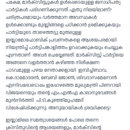
പക്ഷേ, മാർക്സിസ്റ്റുകൾ ഉൾപ്പെടെയുള്ള ജനാധിപത്യ
പാർട്ടികൾ പരിഗണിക്കുന്നത് ഏതു നിലയിലാണ്?
ചരിത്രപരമായും വർത്തമാന അവസ്ഥകൾ
ഉൾക്കൊണ്ടും മുസ്ലിങ്ങളെ പഠിക്കാൻ ശ്രമിക്കുകയും
പാർട്ടിയുടെ താഴെത്തട്ടു മുതലുള്ള
ഇസ്ലാമോഫോബിക് പ്രവണതകളെ ആശയപരമായി
നിയന്ത്രിച്ച് പാർട്ടിപങ്കാളിത്തം ഉറപ്പാക്കുകയും ചെയ്യുക
എന്നതാണ് അവർ ചെയ്യേണ്ടത്. മാർക്സിസ്റ്റ് പാർട്ടിയെ
അങ്ങനെ വളർത്താൻ കഴിഞ്ഞ നിരീക്ഷണ
പാടവമുള്ള പഴയ നേതാക്കളായി ഇമ്പിച്ചിബാവ,
കെ.ദാമോദരൻ, ബേബി ജോൺ, ശിവദാസമേനോൻ
എന്നിവരോടൊപ്പം ഇപ്പോഴത്തെ മുഖ്യമന്ത്രി പിണറായി
വിജയനെയും തൻ്റെ എം.എൽഎ കാലാനുഭവങ്ങൾ
മുൻനിർത്തി പി.ടി.കുഞ്ഞിമുഹമ്മദ്
വിശേഷിപ്പിക്കുന്നു. അനുയായികൾ ശ്രദ്ധിക്കട്ടെ!
ഇസ്ലാമിലെ സമത്വാശയങ്ങൾ പോലെ തന്നെ
ക്രിസ്തുവിൻ്റെ ആശയങ്ങളും, മാർക്സിൻ്റെ