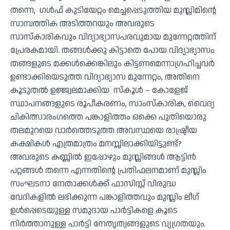
തന്നെ, ഗൾഫ് കുടിയേറ്റം മെച്ചപ്പെടുത്തിയ മുസ്ലിമിൻ്റെ
സാമ്പത്തിക അടിത്തറയും അവരുടെ
സാസ്കാരികവും വിദ്യാഭ്യാസപരവുമായ മുന്നേറ്റത്തിന്
പ്രേരകമായി. തങ്ങൾക്കു കിട്ടാതെ പോയ വിദ്യാഭ്യാസം
തങ്ങളുടെ മക്കൾക്കെങ്കിലും കിട്ടണമെന്നാഗ്രഹിച്ചവർ
ഉണ്ടാക്കിയെടുത്ത വിദ്യാഭ്യാസ മുന്നേറ്റം, അതിനെ
കൂടുതൽ ഉജ്ജ്വലമാക്കിയ സ്കൂൾ – കോളേജ്
സ്ഥാപനങ്ങളുടെ രൂപീകരണം, സാംസ്കാരിക, വൈദ്യ
ചികിത്സാരംഗത്തെ പങ്കാളിത്തം ഒക്കെ പുതിയൊരു
തലമുറയെ വാർത്തെടുത്ത അവസ്ഥയെ രാഷ്ട്രീയ
കക്ഷികൾ എത്രമാത്രം മനസ്സിലാക്കിയിട്ടുണ്ട്?
അവരുടെ കണ്ണിൽ ഇപ്പോഴും മുസ്ലിങ്ങൾ ആട്ടിൻ
പറ്റങ്ങൾ തന്നെ എന്നതിൻ്റെ പ്രതിഫലനമാണ് മുസ്ലിം
സംഘടനാ നേതാക്കൾക്ക് ഫാസിസ്റ്റ് വിരുദ്ധ
വേദികളിൽ ലഭിക്കുന്ന പങ്കാളിത്തവും മുസ്ലിം ലീഗ്
ഉൾപ്പെടെയുള്ള സമുദായ പാർട്ടികളെ കൂടെ
നിർത്താനുള്ള പാർട്ടി നേതൃത്വങ്ങളുടെ വ്യഗ്രതയും.