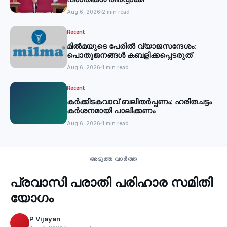
Aug 6, 2026
2 min read
Recent
മില്‍മയുടെ പേരില്‍ വ്യാജസന്ദേശം:
പൊതുജനങ്ങള്‍ കബളിക്കപ്പെടരുത്
Aug 6, 2026
1 min read
Recent
കര്‍ക്കിടകവാവ് ബലിതര്‍പ്പണം: ഹരിതചട്ടം
കര്‍ശനമായി പാലിക്കണം
Aug 6, 2026
1 min read
Recent
അടുത്ത വാർത്ത
പ്രവാസി പരാതി പരിഹാര സമിതി
‹
യോഗം
P Vijayan