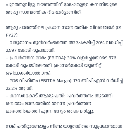
പുറത്തുവിട്ടു. ലയനത്തിന് ശേഷമുള്ള കമ്പനിയുടെ
ആദ്യ സാമ്പത്തിക റിപ്പോർട്ടാണിത്.
ആദ്യ പാദത്തിലെ പ്രധാന സാമ്പത്തിക വിവരങ്ങൾ (Q1
FY27):
– വരുമാനം: മുൻവർഷത്തെ അപേക്ഷിച്ച് 20% വർധിച്ച്
2,597 കോടി രൂപയായി.
– പ്രവർത്തന ലാഭം (EBITDA): 30% വളർച്ചയോടെ 576
കോടി രൂപയിലെത്തി. (കാസർകോട് യൂണിറ്റ്
ഒഴിവാക്കിയാൽ 31%).
– ലാഭ വിഹിതം (EBITDA Margin): 170 ബിപിഎസ് വർധിച്ച്
22.2% ആയി.
– കാസർകോട് ആശുപത്രി: പ്രവർത്തനം തുടങ്ങി
ഒമ്പതാം മാസത്തിൽ തന്നെ പ്രവർത്തന
ലാഭത്തിലെത്തി എന്ന നേട്ടം കൈവരിച്ചു.
നാല് പതിറ്റാണ്ടോളം നീണ്ട യാത്രയിലെ സുപ്രധാനമായ