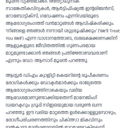
മൂപ്പൻ വ്യക്തമാക്കി. അത്യാധുനിക
സാങ്കേതികവിദ്യകൾ, ആർട്ടിഫിഷ്യൽ ഇന്റലിജൻസ്,
റോബോട്ടിക്സ്, ഗവേഷണം എന്നിവയിലൂടെ
ആരോഗ്യരംഗത്ത് വൻമാറ്റങ്ങൾ ആവിഷ്കരിക്കും.
‘നിങ്ങളെ ഞങ്ങൾ നന്നായി ശുശ്രൂഷിക്കും’ (‘We’ll Treat
You Well’) എന്ന വാഗ്ദാനത്തോടെ, ദശലക്ഷക്കണക്കിന്
ആളുകളുടെ ജീവിതത്തിൽ ഗുണപരമായ
മാറ്റമുണ്ടാക്കാൻ ഞങ്ങൾ പ്രതിജ്ഞാബദ്ധരാണ്
എന്നും ഡോ. ആസാദ് മൂപ്പൻ പറഞ്ഞു.
ആസ്റ്റർ ഡിഎം ക്വാളിറ്റി കെയറിന്റെ രൂപീകരണം
രോഗികൾക്കും ഡോക്ടർമാർക്കും രാജ്യത്തെ
ആരോഗ്യരംഗത്തിനാകെയും വലിയ
ആവേശമാണുണ്ടാക്കിയതെന്ന് മാനേജിംഗ്
ഡയറക്ടറും ഗ്രൂപ്പ് സിഇഒയുമായ വരുൺ ഖന്ന
പറഞ്ഞു. ഈ വലിയ മാറ്റത്തെ ഉൾക്കൊള്ളുമ്പോഴും,
രോഗീപരിചരണത്തിനും ചികിത്സാ മികവിനും
നൽകുന്ന മുൻഗണനയിൽ മാറ്റമുണ്ടാകില്ലെന്ന്