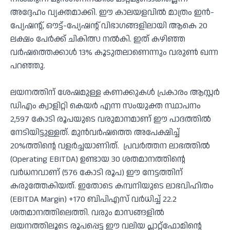
അദ്ദേഹം വ്യക്തമാക്കി. ഈ കാലയളവിൽ മാത്രം ഇൻ-
പ്യേഷന്റ്, ഔട്ട്-പ്യേഷന്റ് വിഭാഗങ്ങളിലായി ആകെ 20
ലക്ഷം പേർക്ക് ചികിത്സ നൽകി. ഇത് കഴിഞ്ഞ
വർഷത്തെക്കാൾ 13% കൂടുതലാണെന്നും വരുൺ ഖന്ന
പറഞ്ഞു.
ലയനത്തിന് ശേഷമുള്ള കണക്കുകൾ പ്രകാരം ആസ്റ്റർ
ഡിഎം ക്വാളിറ്റി കെയർ എന്ന സംയുക്ത സ്ഥാപനം
2,597 കോടി രൂപയുടെ വരുമാനമാണ് ഈ പാദത്തിൽ
നേടിയിട്ടുള്ളത്. മുൻവർഷത്തെ അപേക്ഷിച്ച്
20%ത്തിന്റെ വളർച്ചയാണിത്. പ്രവർത്തന ലാഭത്തിൽ
(Operating EBITDA) ഉണ്ടായ 30 ശതമാനത്തിന്റെ
വർധനവാണ് (576 കോടി രൂപ) ഈ നേട്ടത്തിന്
കരുത്തേകിയത്. ഇതോടെ കമ്പനിയുടെ ലാഭവിഹിതം
(EBITDA Margin) +170 ബിപിഎസ് വർധിച്ച് 22.2
ശതമാനത്തിലെത്തി. വരും മാസങ്ങളിൽ
ലയനത്തിലൂടെ രൂപപ്പെട്ട ഈ വലിയ പ്ലാറ്റ്‌ഫോമിന്റെ