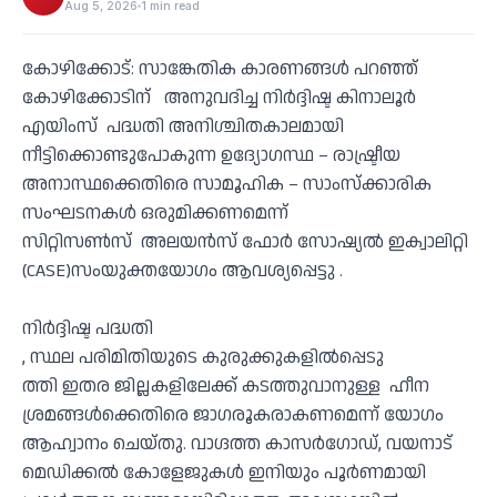
Aug 5, 2026
1 min read
കോഴിക്കോട്: സാങ്കേതിക കാരണങ്ങൾ പറഞ്ഞ്
കോഴിക്കോടിന് അനുവദിച്ച നിർദ്ദിഷ്ട കിനാലൂർ
എയിംസ് പദ്ധതി അനിശ്ചിതകാലമായി
നീട്ടിക്കൊണ്ടുപോകുന്ന ഉദ്യോഗസ്ഥ – രാഷ്ട്രീയ
അനാസ്ഥക്കെതിരെ സാമൂഹിക – സാംസ്ക്കാരിക
സംഘടനകൾ ഒരുമിക്കണമെന്ന്
സിറ്റിസൺസ് അലയൻസ് ഫോർ സോഷ്യൽ ഇക്വാലിറ്റി
(CASE)സംയുക്തയോഗം ആവശ്യപ്പെട്ടു .
നിർദ്ദിഷ്ട പദ്ധതി
, സ്ഥല പരിമിതിയുടെ കുരുക്കുകളിൽപ്പെടു
ത്തി ഇതര ജില്ലകളിലേക്ക് കടത്തുവാനുള്ള ഹീന
ശ്രമങ്ങൾക്കെതിരെ ജാഗരൂകരാകണമെന്ന് യോഗം
ആഹ്വാനം ചെയ്തു. വാഗ്ദത്ത കാസർഗോഡ്, വയനാട്
മെഡിക്കൽ കോളേജുകൾ ഇനിയും പൂർണമായി