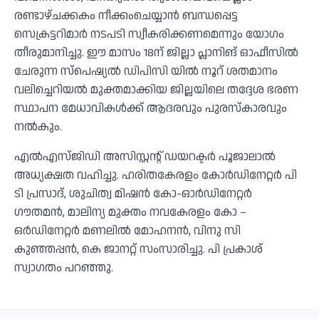
രണ്ടാഴ്ചക്കകം നീക്കംചെയ്യാൻ ബന്ധപ്പെട്ട
സെക്രട്ടറിമാർ നടപടി സ്വീകരിക്കണമെന്നും യോഗം
തീരുമാനിച്ചു. ഈ മാസം 18ന് ജില്ലാ പ്ലാനിങ് ഓഫീസിൽ
ചേരുന്ന സ്പെഷ്യൽ ഡിപിസി യിൽ നൂറ് ശതമാനം
വലിച്ചെറിയൽ മുക്തമാക്കിയ ജില്ലയിലെ തദ്ദേശ ഭരണ
സ്ഥാപന മേധാവികൾക്ക് ആദരവും പുരസ്കാരവും
നൽകും.
എൽഎസ്ജിഡി അസിസ്റ്റന്റ് ഡയറക്ടർ പൂജാലാൽ
അധ്യക്ഷത വഹിച്ചു. ഹരിതകേരളം കോർഡിനേറ്റർ പി
ടി പ്രസാദ്, ശുചിത്വ മിഷൻ കോ-ഓർഡിനേറ്റർ
ഗൗതമൻ, മാലിന്യ മുക്തം നവകേരളം കോ –
ഒർഡിനേറ്റർ മണലിൽ മോഹനൻ, വിനു സി
കുഞ്ഞപ്പൻ, കെ ജാനറ്റ് സംസാരിച്ചു. പി പ്രകാശ്
സ്വാഗതം പറഞ്ഞു.