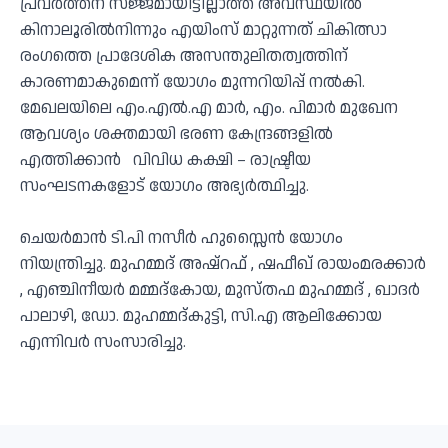
പ്രവർത്തന സജ്ജമായിട്ടില്ലാത്ത അവസ്ഥയിൽ
കിനാലൂരിൽനിന്നും എയിംസ് മാറ്റുന്നത് ചികിത്സാ
രംഗത്തെ പ്രാദേശിക അസന്തുലിതത്വത്തിന്
കാരണമാകുമെന്ന് യോഗം മുന്നറിയിപ്പ് നൽകി.
മേഖലയിലെ എം.എൽ.എ മാർ, എം. പിമാർ മുഖേന
ആവശ്യം ശക്തമായി ഭരണ കേന്ദ്രങ്ങളിൽ
എത്തിക്കാൻ വിവിധ കക്ഷി – രാഷ്ട്രീയ
സംഘടനകളോട് യോഗം അഭ്യർത്ഥിച്ചു.
ചെയർമാൻ ടി.പി നസീർ ഹുസ്സൈൻ യോഗം
നിയന്ത്രിച്ചു. മുഹമ്മദ് അഷ്റഫ് , ഷഫീഖ് രായംമരക്കാർ
, എഞ്ചിനീയർ മമ്മദ്കോയ, മുസ്തഫ മുഹമ്മദ് , ഖാദർ
പാലാഴി, ഡോ. മുഹമ്മദ്കുട്ടി, സി.എ ആലിക്കോയ
എന്നിവർ സംസാരിച്ചു.