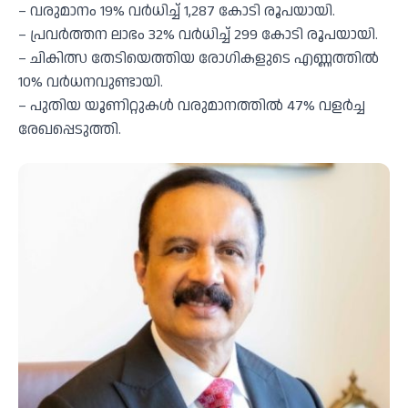
– വരുമാനം 19% വർധിച്ച് 1,287 കോടി രൂപയായി.
– പ്രവർത്തന ലാഭം 32% വർധിച്ച് 299 കോടി രൂപയായി.
– ചികിത്സ തേടിയെത്തിയ രോഗികളുടെ എണ്ണത്തിൽ
10% വർധനവുണ്ടായി.
– പുതിയ യൂണിറ്റുകൾ വരുമാനത്തിൽ 47% വളർച്ച
രേഖപ്പെടുത്തി.