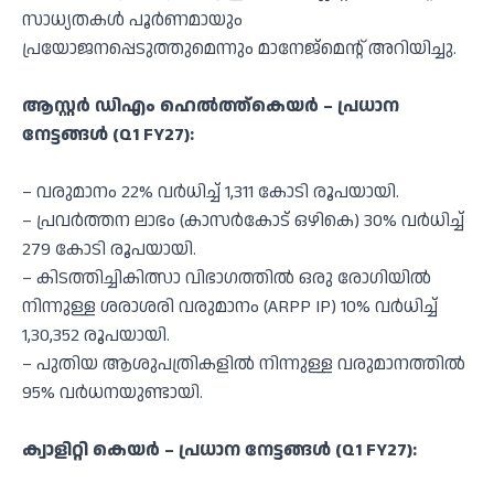
സാധ്യതകൾ പൂർണമായും
പ്രയോജനപ്പെടുത്തുമെന്നും മാനേജ്‌മെന്റ് അറിയിച്ചു.
ആസ്റ്റർ ഡിഎം ഹെൽത്ത്‌കെയർ – പ്രധാന
നേട്ടങ്ങൾ (Q1 FY27):
– വരുമാനം 22% വർധിച്ച് 1,311 കോടി രൂപയായി.
– പ്രവർത്തന ലാഭം (കാസർകോട് ഒഴികെ) 30% വർധിച്ച്
279 കോടി രൂപയായി.
– കിടത്തിച്ചികിത്സാ വിഭാഗത്തിൽ ഒരു രോഗിയിൽ
നിന്നുള്ള ശരാശരി വരുമാനം (ARPP IP) 10% വർധിച്ച്
1,30,352 രൂപയായി.
– പുതിയ ആശുപത്രികളിൽ നിന്നുള്ള വരുമാനത്തിൽ
95% വർധനയുണ്ടായി.
ക്വാളിറ്റി കെയർ – പ്രധാന നേട്ടങ്ങൾ (Q1 FY27):