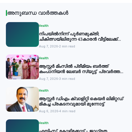
അനുബന്ധ വാർത്തകൾ
Health
നിപയില്‍നിന്ന് പൂര്‍ണമുക്തി;
ചികിത്സയിലിരുന്ന 43കാരന്‍ വീട്ടിലേക്ക്
മടങ്ങി
Aug 7, 2026
2 min read
Health
ആസ്റ്റർ മിംസിൽ പ്രീമിയം ബർത്ത്
കംപാനിയൻ ലേബർ സ്യൂട്ട് പ്രവർത്തനം
തുടങ്ങി
Aug 7, 2026
3 min read
Health
ആസ്റ്റർ ഡിഎം ക്വാളിറ്റി കെയർ ലിമിറ്റഡ്
മികച്ച പ്രകടനവുമായി മുന്നോട്ട്
Aug 6, 2026
4 min read
Health
എയിംസ് കോഴിക്കോട് – ജാഗ്രത