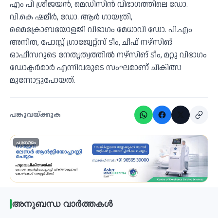
എം പി ശ്രീജയന്‍, മെഡിസിന്‍ വിഭാഗത്തിലെ ഡോ.
വി.കെ ഷമീര്‍, ഡോ. ആര്‍ ഗായത്രി,
മൈക്രോബയോളജി വിഭാഗം മേധാവി ഡോ. പി.എം
അനിത, പോസ്റ്റ് ഗ്രാജ്വേറ്റ്‌സ് ടീം, ചീഫ് നഴ്‌സിങ്
ഓഫീസറുടെ നേതൃത്വത്തില്‍ നഴ്‌സിങ് ടീം, മറ്റു വിഭാഗം
ഡോക്ടര്‍മാര്‍ എന്നിവരുടെ സംഘമാണ് ചികിത്സ
മുന്നോട്ടുപോയത്.
പങ്കുവയ്ക്കുക
പരസ്യം
അനുബന്ധ വാർത്തകൾ