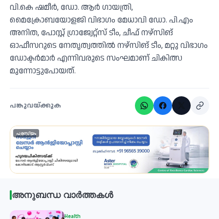
വി.കെ ഷമീര്‍, ഡോ. ആര്‍ ഗായത്രി,
മൈക്രോബയോളജി വിഭാഗം മേധാവി ഡോ. പി.എം
അനിത, പോസ്റ്റ് ഗ്രാജ്വേറ്റ്‌സ് ടീം, ചീഫ് നഴ്‌സിങ്
ഓഫീസറുടെ നേതൃത്വത്തില്‍ നഴ്‌സിങ് ടീം, മറ്റു വിഭാഗം
ഡോക്ടര്‍മാര്‍ എന്നിവരുടെ സംഘമാണ് ചികിത്സ
മുന്നോട്ടുപോയത്.
പങ്കുവയ്ക്കുക
പരസ്യം
അനുബന്ധ വാർത്തകൾ
Health