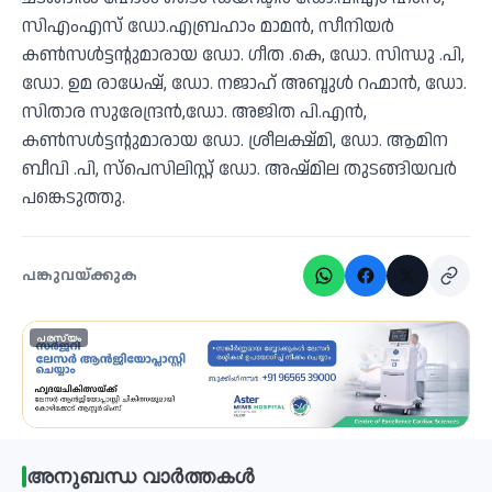
സിഎംഎസ് ഡോ.എബ്രഹാം മാമൻ, സീനിയർ
കൺസൾട്ടന്റുമാരായ ഡോ. ഗീത .കെ, ഡോ. സിന്ധു .പി,
ഡോ. ഉമ രാധേഷ്‌, ഡോ. നജാഹ് അബ്ദുൾ റഹ്മാൻ, ഡോ.
സിതാര സുരേന്ദ്രൻ,ഡോ. അജിത പി.എൻ,
കൺസൾട്ടന്റുമാരായ ഡോ. ശ്രീലക്ഷ്മി, ഡോ. ആമിന
ബീവി .പി, സ്പെസിലിസ്റ്റ് ഡോ. അഷ്മില തുടങ്ങിയവർ
പങ്കെടുത്തു.
പങ്കുവയ്ക്കുക
പരസ്യം
അനുബന്ധ വാർത്തകൾ