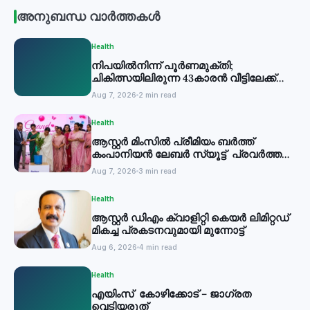
അനുബന്ധ വാർത്തകൾ
Health
നിപയില്‍നിന്ന് പൂര്‍ണമുക്തി;
ചികിത്സയിലിരുന്ന 43കാരന്‍ വീട്ടിലേക്ക്
മടങ്ങി
Aug 7, 2026
2 min read
Health
ആസ്റ്റർ മിംസിൽ പ്രീമിയം ബർത്ത്
കംപാനിയൻ ലേബർ സ്യൂട്ട് പ്രവർത്തനം
തുടങ്ങി
Aug 7, 2026
3 min read
Health
ആസ്റ്റർ ഡിഎം ക്വാളിറ്റി കെയർ ലിമിറ്റഡ്
മികച്ച പ്രകടനവുമായി മുന്നോട്ട്
Aug 6, 2026
4 min read
Health
എയിംസ് കോഴിക്കോട് – ജാഗ്രത
വെടിയരുത്