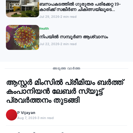
ബസപകടത്തിൽ ഗുരുതര പരിക്കേറ്റ 19-
കാരിക്ക് സങ്കീർണ ചികിത്സയിലൂടെ
പുതുജീവൻ
Jul 29, 2026
2 min read
Health
നിപയിൽ സമ്പൂർണ ആശ്വാസം
Jul 22, 2026
2 min read
Health
അടുത്ത വാർത്ത
ആസ്റ്റർ മിംസിൽ പ്രീമിയം ബർത്ത്
‹
കംപാനിയൻ ലേബർ സ്യൂട്ട്
പ്രവർത്തനം തുടങ്ങി
P Vijayan
Aug 7, 2026
3 min read