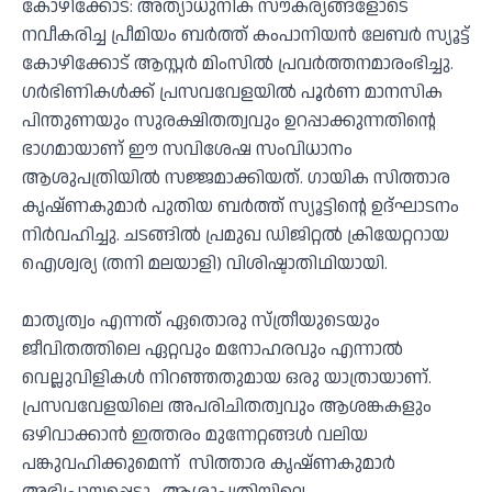
കോഴിക്കോട്: അത്യാധുനിക സൗകര്യങ്ങളോടെ
നവീകരിച്ച പ്രീമിയം ബർത്ത് കംപാനിയൻ ലേബർ സ്യൂട്ട്
കോഴിക്കോട് ആസ്റ്റർ മിംസിൽ പ്രവർത്തനമാരംഭിച്ചു.
ഗർഭിണികൾക്ക് പ്രസവവേളയിൽ പൂർണ മാനസിക
പിന്തുണയും സുരക്ഷിതത്വവും ഉറപ്പാക്കുന്നതിന്റെ
ഭാഗമായാണ് ഈ സവിശേഷ സംവിധാനം
ആശുപത്രിയിൽ സജ്ജമാക്കിയത്. ഗായിക സിത്താര
കൃഷ്ണകുമാർ പുതിയ ബർത്ത് സ്യൂട്ടിന്റെ ഉദ്ഘാടനം
നിർവഹിച്ചു. ചടങ്ങിൽ പ്രമുഖ ഡിജിറ്റൽ ക്രിയേറ്ററായ
ഐശ്വര്യ (തനി മലയാളി) വിശിഷ്ടാതിഥിയായി.
മാതൃത്വം എന്നത് ഏതൊരു സ്ത്രീയുടെയും
ജീവിതത്തിലെ ഏറ്റവും മനോഹരവും എന്നാൽ
വെല്ലുവിളികൾ നിറഞ്ഞതുമായ ഒരു യാത്രായാണ്.
പ്രസവവേളയിലെ അപരിചിതത്വവും ആശങ്കകളും
ഒഴിവാക്കാൻ ഇത്തരം മുന്നേറ്റങ്ങൾ വലിയ
പങ്കുവഹിക്കുമെന്ന് സിത്താര കൃഷ്ണകുമാർ