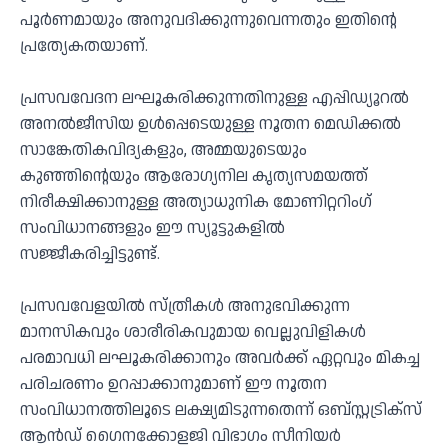
പൂർണമായും അനുവദിക്കുന്നുവെന്നതും ഇതിന്റെ
പ്രത്യേകതയാണ്.
പ്രസവവേദന ലഘൂകരിക്കുന്നതിനുള്ള എപ്പിഡ്യൂറൽ
അനൽജീസിയ ഉൾപ്പെടെയുള്ള നൂതന മെഡിക്കൽ
സാങ്കേതികവിദ്യകളും, അമ്മയുടെയും
കുഞ്ഞിന്റെയും ആരോഗ്യനില കൃത്യസമയത്ത്
നിരീക്ഷിക്കാനുള്ള അത്യാധുനിക മോണിറ്ററിംഗ്
സംവിധാനങ്ങളും ഈ സ്യൂട്ടുകളിൽ
സജ്ജീകരിച്ചിട്ടുണ്ട്.
പ്രസവവേളയിൽ സ്ത്രീകൾ അനുഭവിക്കുന്ന
മാനസികവും ശാരീരികവുമായ വെല്ലുവിളികൾ
പരമാവധി ലഘൂകരിക്കാനും അവർക്ക് ഏറ്റവും മികച്ച
പരിചരണം ഉറപ്പാക്കാനുമാണ് ഈ നൂതന
സംവിധാനത്തിലൂടെ ലക്ഷ്യമിടുന്നതെന്ന് ഒബ്‌സ്റ്റട്രിക്‌സ്
ആൻഡ് ഗൈനക്കോളജി വിഭാഗം സീനിയർ