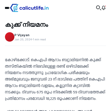
Health
കുക്ക് നിയമനം
‹
P Vijayan
Jan 20, 2024
1 min read
കോഴിക്കോട്: കെഎപി ആറാം ബറ്റാലിയനിൽ കുക്ക്
തസ്തികയിൽ നിലവിലുള്ള രണ്ട് ഒഴിവിലേക്ക്
നിയമനം നടത്തുന്നു. പ്രായോഗിക പരീക്ഷയും
അഭിമുഖവും ജനുവരി 23 ന് രാവിലെ പത്തിന് കെഎപി
ആറാം ബറ്റാലിയൻ വളയം, കല്ലുനിര ക്യാമ്പിൽ
നടക്കും. ദിവസം 675 രൂപ നിരക്കിൽ 59 ദിവസത്തേക്ക്
പ്രതിമാസം പരമാവധി 18,225 രൂപക്കാണ് നിയമനം.