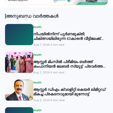
അനുബന്ധ വാർത്തകൾ
Health
നിപയില്‍നിന്ന് പൂര്‍ണമുക്തി;
ചികിത്സയിലിരുന്ന 43കാരന്‍ വീട്ടിലേക്ക്
മടങ്ങി
Aug 7, 2026
2 min read
Health
ആസ്റ്റർ മിംസിൽ പ്രീമിയം ബർത്ത്
കംപാനിയൻ ലേബർ സ്യൂട്ട് പ്രവർത്തനം
തുടങ്ങി
Aug 7, 2026
3 min read
Health
ആസ്റ്റർ ഡിഎം ക്വാളിറ്റി കെയർ ലിമിറ്റഡ്
മികച്ച പ്രകടനവുമായി മുന്നോട്ട്
Aug 6, 2026
4 min read
Health