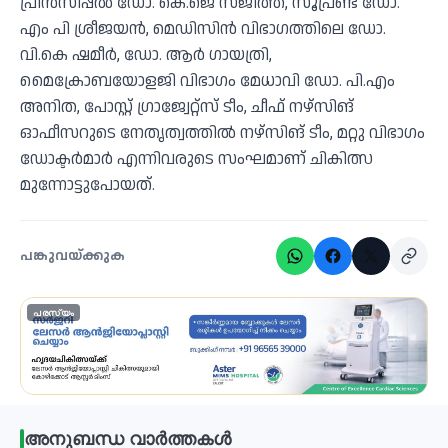
പ്രിന്‍സിപ്പല്‍ ഡോ. കെ.ജെ സജീത്ത്, സൂപ്രണ്ട് ഡോ.
എം പി ശ്രീജയന്‍, മെഡിസിന്‍ വിഭാഗത്തിലെ ഡോ.
വി.കെ ഷമീര്‍, ഡോ. ആര്‍ ഗായത്രി,
മൈക്രോബയോളജി വിഭാഗം മേധാവി ഡോ. പി.എം
അനിത, പോസ്റ്റ് ഗ്രാജ്വേറ്റ്‌സ് ടീം, ചീഫ് നഴ്‌സിങ്
ഓഫീസറുടെ നേതൃത്വത്തില്‍ നഴ്‌സിങ് ടീം, മറ്റു വിഭാഗം
ഡോക്ടര്‍മാര്‍ എന്നിവരുടെ സംഘമാണ് ചികിത്സ
മുന്നോട്ടുപോയത്.
പങ്കുവയ്ക്കുക
പരസ്യം
അനുബന്ധ വാർത്തകൾ