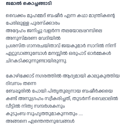
ജമാൽ കൊച്ചങ്ങാടി
വൈക്കം മുഹമ്മദ് ബഷീർ എന്ന കഥാ മാന്ത്രികൻ്റെ
പേരിലുള്ള പുരസ്ക്കാരം
അദ്ദേഹം ജനിച്ചു വളർന്ന തലയോലപ്പറമ്പിലെ
അനുസ്മരണ വേദിയിൽ
പ്രശസ്ത ഗാനരചയിതാവ് ജയകുമാർ സാറിൽ നിന്ന്
ഏറ്റുവാങ്ങുമ്പോൾ മനസ്സിൽ ഒരുപാട് ഓർമ്മകൾ
ചിറകടിക്കുന്നുണ്ടായിരുന്നു.
കോഴിക്കോട് നഗരത്തിൽ ആദ്യമായി കാലുകുത്തിയ
ദിവസം തന്നെ
ബേപ്പൂരിൽ പോയി പിതൃതുല്യനായ ബഷീർക്കയെ
കണ്ട് അനുഗ്രഹം സ്വീകരിച്ചത്, തുടർന്ന് വൈലാലിൽ
വീട്ടിൽ നിത്യ സന്ദർശകനും
കുടുംബ സുഹൃത്തുമാകുന്നതും …..
അങ്ങനെ എന്തെന്തനുഭവങ്ങൾ