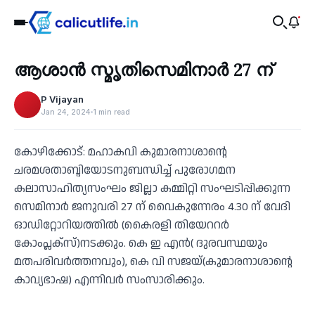
Culture
ആശാൻ സ്മൃതിസെമിനാർ 27 ന്
‹
P Vijayan
Jan 24, 2024
1 min read
കോഴിക്കോട്: മഹാകവി കുമാരനാശാന്റെ
ചരമശതാബ്ദിയോടനുബന്ധിച്ച് പുരോഗമന
കലാസാഹിത്യസംഘം ജില്ലാ കമ്മിറ്റി സംഘടിപ്പിക്കുന്ന
സെമിനാർ ജനുവരി 27 ന് വൈകുന്നേരം 4.30 ന് വേദി
ഓഡിറ്റോറിയത്തിൽ (കൈരളി തിയേററർ
കോംപ്ലക്സ്)നടക്കും. കെ ഇ എൻ( ദുരവസ്ഥയും
മതപരിവർത്തനവും), കെ വി സജയ്(കുമാരനാശാന്റെ
കാവ്യഭാഷ) എന്നിവർ സംസാരിക്കും.