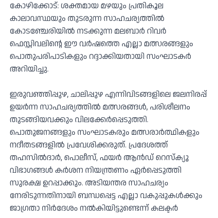
കോഴിക്കോട്: ശക്തമായ മഴയും പ്രതികൂല
കാലാവസ്ഥയും തുടരുന്ന സാഹചര്യത്തിൽ
കോടഞ്ചേരിയിൽ നടക്കുന്ന മലബാർ റിവർ
ഫെസ്റ്റിവലിന്റെ ഈ വർഷത്തെ എല്ലാ മത്സരങ്ങളും
പൊതുപരിപാടികളും റദ്ദാക്കിയതായി സംഘാടകർ
അറിയിച്ചു.
ഇരുവഞ്ഞിപ്പുഴ, ചാലിപ്പുഴ എന്നിവിടങ്ങളിലെ ജലനിരപ്പ്
ഉയർന്ന സാഹചര്യത്തിൽ മത്സരങ്ങൾ, പരിശീലനം
തുടങ്ങിയവക്കും വിലക്കേർപ്പെടുത്തി.
പൊതുജനങ്ങളും സംഘാടകരും മത്സരാർത്ഥികളും
നദീതടങ്ങളിൽ പ്രവേശിക്കരുത്. പ്രദേശത്ത്
തഹസിൽദാർ, പൊലീസ്, ഫയർ ആൻഡ് റെസ്ക്യൂ
വിഭാഗങ്ങൾ കർശന നിയന്ത്രണം ഏർപ്പെടുത്തി
സുരക്ഷ ഉറപ്പാക്കും. അടിയന്തര സാഹചര്യം
നേരിടുന്നതിനായി ബന്ധപ്പെട്ട എല്ലാ വകുപ്പുകൾക്കും
ജാഗ്രതാ നിർദേശം നൽകിയിട്ടുണ്ടെന്ന് കലക്ടർ