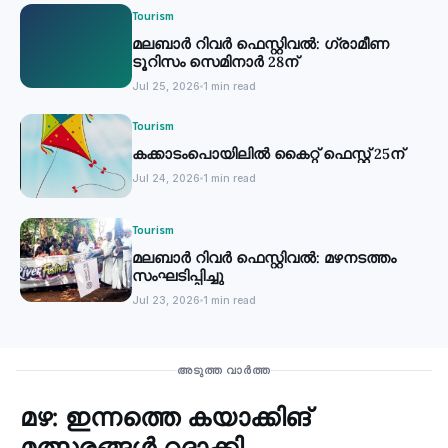
Tourism
മലബാര്‍ റിവര്‍ ഫെസ്റ്റിവല്‍: ഗ്രാമീണ
ടൂറിസം സെമിനാര്‍ 28ന്
Jul 25, 2026
1 min read
Tourism
കക്കാടംപൊയിലില്‍ കൈറ്റ് ഫെസ്റ്റ് 25ന്
Jul 24, 2026
1 min read
Tourism
മലബാര്‍ റിവര്‍ ഫെസ്റ്റിവല്‍: മഴനടത്തം
സംഘടിപ്പിച്ചു
Jul 23, 2026
1 min read
Tourism
അടുത്ത വാർത്ത
മഴ: ഇന്നത്തെ കയാക്കിങ്
‹
മത്സരങ്ങൾ റദ്ദാക്കി