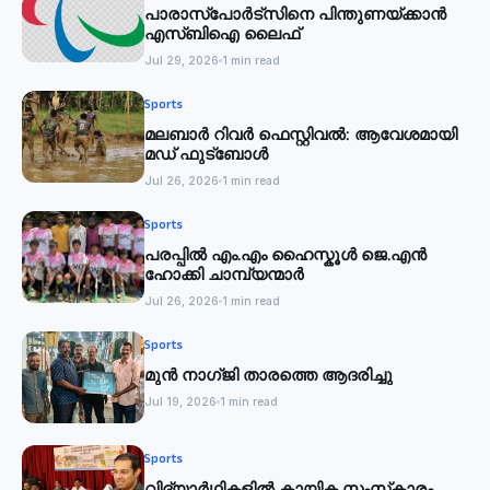
പാരാസ്‌പോര്‍ട്‌സിനെ പിന്തുണയ്ക്കാന്‍
എസ്ബിഐ ലൈഫ്
Jul 29, 2026
1 min read
Sports
മലബാര്‍ റിവര്‍ ഫെസ്റ്റിവൽ: ആവേശമായി
മഡ് ഫുട്‌ബോൾ
Jul 26, 2026
1 min read
Sports
പരപ്പിൽ എം.എം ഹൈസ്കൂൾ ജെ.എൻ
ഹോക്കി ചാമ്പ്യന്മാർ
Jul 26, 2026
1 min read
Sports
മുൻ നാഗ്ജി താരത്തെ ആദരിച്ചു
Jul 19, 2026
1 min read
Sports
വിദ്യാര്‍ഥികളില്‍ കായിക സംസ്‌കാരം