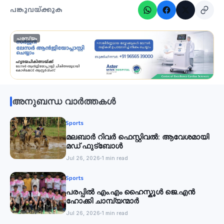
പങ്കുവയ്ക്കുക
പരസ്യം
അനുബന്ധ വാർത്തകൾ
Sports
മലബാര്‍ റിവര്‍ ഫെസ്റ്റിവൽ: ആവേശമായി
മഡ് ഫുട്‌ബോൾ
Jul 26, 2026
1 min read
Sports
പരപ്പിൽ എം.എം ഹൈസ്കൂൾ ജെ.എൻ
ഹോക്കി ചാമ്പ്യന്മാർ
Jul 26, 2026
1 min read