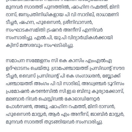
മുനവർ സാദത്ത് പുനത്തിൽ, ഷാഹിന റഹ്മത്ത്, മിനി
ദാസ്, ജനപ്രതിനിധികളായ പി വി സാദിഖ്, രാധാമണി
ടീച്ചര്‍, ഷഹന, ഹുസൈന്‍, ശ്രീനിവാസൻ,
സംഘാടകസമിതി ട്രഷറര്‍ അനീസ് എന്നിവര്‍
സംസാരിച്ചു. എൽ.പി, യു.പി വിദ്യാർഥികൾക്കായി
ക്വിസ് മത്സരവും സംഘടിപ്പിച്ചു.
സമാപന സമ്മേളനം സി കെ കാസിം എംഎൽഎ
ഉദ്ഘാടനം ചെയ്തു. ഗ്രാമപഞ്ചായത്ത് പ്രസിഡന്റ് സൗദ
ടീച്ചർ, വൈസ് പ്രസിഡന്റ് പി കെ ഗംഗാധരൻ, ബ്ലോക്ക്
പഞ്ചായത്ത് അംഗം പി വി സാദിഖ്, അഡ്വഞ്ചർ ടൂറിസം
പ്രമോഷൻ കൗൺസിൽ സി.ഇ.ഒ ബിനു കുര്യാക്കോസ്,
മലബാർ റിവർ ഫെസ്റ്റിവൽ കോഓഡിനേറ്റർ
പോൾസൺ, അജു, ഷാഹിന റഹ്മത്ത്, മിനി ദാസൻ,
ഹുസൈൻ മാസ്റ്റർ, ആർ എം അനീസ്, ജാബിർ മാസ്റ്റർ,
മുനവർ സാദത്ത് തുടങ്ങിയവർ സംസാരിച്ചു.