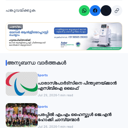
പങ്കുവയ്ക്കുക
പരസ്യം
അനുബന്ധ വാർത്തകൾ
Sports
പാരാസ്‌പോര്‍ട്‌സിനെ പിന്തുണയ്ക്കാന്‍
എസ്ബിഐ ലൈഫ്
Jul 29, 2026
1 min read
Sports
പരപ്പിൽ എം.എം ഹൈസ്കൂൾ ജെ.എൻ
ഹോക്കി ചാമ്പ്യന്മാർ
Jul 26, 2026
1 min read