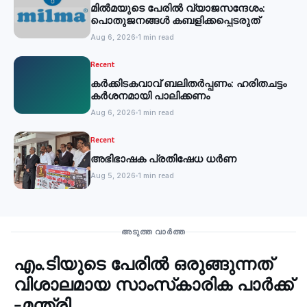
മില്‍മയുടെ പേരില്‍ വ്യാജസന്ദേശം:
പൊതുജനങ്ങള്‍ കബളിക്കപ്പെടരുത്
Aug 6, 2026
1 min read
Recent
കര്‍ക്കിടകവാവ് ബലിതര്‍പ്പണം: ഹരിതചട്ടം
കര്‍ശനമായി പാലിക്കണം
Aug 6, 2026
1 min read
Recent
അഭിഭാഷക പ്രതിഷേധ ധർണ
Aug 5, 2026
1 min read
Recent
അടുത്ത വാർത്ത
എം.ടിയുടെ പേരില്‍ ഒരുങ്ങുന്നത്
‹
വിശാലമായ സാംസ്‌കാരിക പാര്‍ക്ക്
-മന്ത്രി