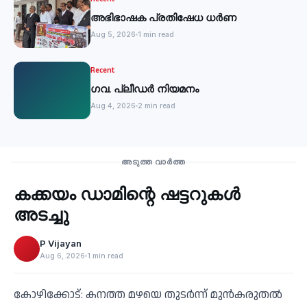
അഭിഭാഷക പ്രതിഷേധ ധർണ
Aug 5, 2026
1 min read
Recent
ഗവ. പ്ലീഡർ നിയമനം
Aug 4, 2026
2 min read
Recent
അടുത്ത വാർത്ത
കക്കയം ഡാമിന്റെ ഷട്ടറുകള്‍
‹
അടച്ചു
P Vijayan
Aug 6, 2026
1 min read
കോഴിക്കോട്: കനത്ത മഴയെ തുടര്‍ന്ന് മുന്‍കരുതല്‍