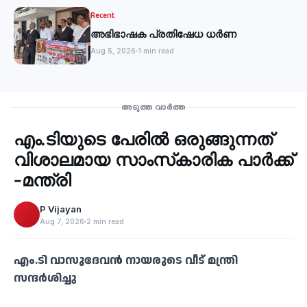
Recent
അഭിഭാഷക പ്രതിഷേധ ധർണ
Aug 5, 2026
1 min read
Recent
അടുത്ത വാർത്ത
എം.ടിയുടെ പേരില്‍ ഒരുങ്ങുന്നത്
‹
വിശാലമായ സാംസ്‌കാരിക പാര്‍ക്ക്
-മന്ത്രി
P Vijayan
Aug 7, 2026
2 min read
എം.ടി വാസുദേവന്‍ നായരുടെ വീട് മന്ത്രി
സന്ദര്‍ശിച്ചു