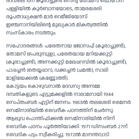
രാവിലെ 10ന് കൂരാച്ചുണ്ട് സെന്റ് തോമസ് ഫൊറോന
പള്ളിയില്‍ കുര്‍ബാനയോടെ, താമരശേരി
രൂപതാധ്യക്ഷന്‍ മാര്‍ റെമീജിയോസ്
ഇഞ്ചനാനിയിലിന്റെ മുഖ്യകാര്‍ മികത്വത്തില്‍
സംസ്‌കാരം നടത്തും.
സഹോദരങ്ങള്‍: പരേതനായ ജോസഫ് (കൂരാച്ചുണ്ട്),
തോമസ് (പെരുമ്പുള), പരേതയായ മറിയക്കുട്ടി
(കൂരാച്ചുണ്ട്), അന്നക്കുട്ടി മലേപ്പറമ്പില്‍ (കൂരാച്ചുണ്ട്),
പാപ്പച്ചന്‍ (തെയ്യപ്പാറ), വക്കച്ചന്‍ (ചമല്‍), സാലി
മാളിയേക്കല്‍ (കണ്ണോത്ത്).
കോട്ടയം കൊഴുവനാല്‍ ദേവസ്യ അന്നമ്മ
ദമ്പതികളുടെ എട്ടുമക്കളില്‍ നാലാമനായി 1944
സെപ്തംബര്‍ എട്ടിന് ജനനം. 1963ല്‍ തലശേരി മൈനര്‍
സെമിനാരിയില്‍ വൈദീക പഠനത്തിന് ചേര്‍ന്നു.
ആലുവ പൊന്തിഫിക്കല്‍ സെമിനാരിയില്‍ നിന്ന്
വൈദിക പഠനം പൂര്‍ത്തിയാക്കി. 1971 ഡിസംബര്‍ 27ന്
വൈദിക പട്ടം സ്വീകരിച്ചു. 1972ല്‍ മാനന്തവാടി