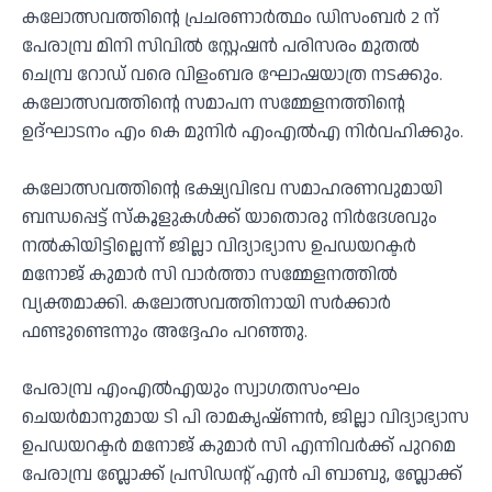
കലോത്സവത്തിന്റെ പ്രചരണാർത്ഥം ഡിസംബർ 2 ന്
പേരാമ്പ്ര മിനി സിവിൽ സ്റ്റേഷൻ പരിസരം മുതൽ
ചെമ്പ്ര റോഡ് വരെ വിളംബര ഘോഷയാത്ര നടക്കും.
കലോത്സവത്തിന്റെ സമാപന സമ്മേളനത്തിന്റെ
ഉദ്ഘാടനം എം കെ മുനിർ എംഎൽഎ നിർവഹിക്കും.
കലോത്സവത്തിന്റെ ഭക്ഷ്യവിഭവ സമാഹരണവുമായി
ബന്ധപ്പെട്ട് സ്കൂളുകൾക്ക് യാതൊരു നിർദേശവും
നൽകിയിട്ടില്ലെന്ന് ജില്ലാ വിദ്യാഭ്യാസ ഉപഡയറക്ടർ
മനോജ് കുമാർ സി വാർത്താ സമ്മേളനത്തിൽ
വ്യക്തമാക്കി. കലോത്സവത്തിനായി സർക്കാർ
ഫണ്ടുണ്ടെന്നും അദ്ദേഹം പറഞ്ഞു.
പേരാമ്പ്ര എംഎൽഎയും സ്വാഗതസംഘം
ചെയർമാനുമായ ടി പി രാമകൃഷ്ണൻ, ജില്ലാ വിദ്യാഭ്യാസ
ഉപഡയറക്ടർ മനോജ് കുമാർ സി എന്നിവർക്ക് പുറമെ
പേരാമ്പ്ര ബ്ലോക്ക് പ്രസിഡന്റ് എൻ പി ബാബു, ബ്ലോക്ക്