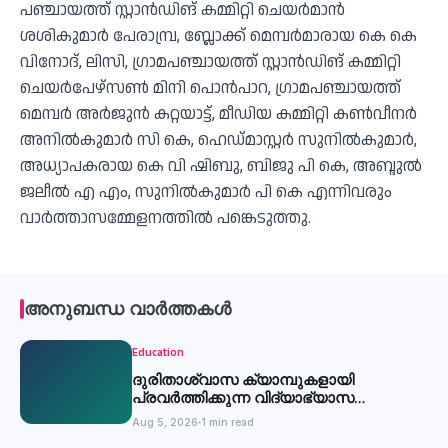
പഞ്ചായത്ത് സ്റ്റാൻഡിങ് കമ്മിറ്റി ചെയർമാൻ
ശശികുമാർ പേരാമ്പ്ര, ബ്ലോക്ക് മെമ്പർമാരായ കെ കെ
വിനോദ്, ലിസി, ഗ്രാമപഞ്ചായത്ത് സ്റ്റാൻഡിങ് കമ്മിറ്റി
ചെയർപേഴ്സൺ മിനി പൊൻപാറ, ഗ്രാമപഞ്ചായത്ത്
മെമ്പർ അർജുൻ കറ്റയാട്ട്, മീഡിയ കമ്മിറ്റി കൺവീനർ
അനിൽകുമാർ സി കെ, ഹെഡ്മാസ്റ്റർ സുനിൽകുമാർ,
അധ്യാപകരായ കെ വി ഷിബു, ബിജു പി കെ, അബ്ദുൽ
ജലീൽ എ എം, സുനിൽകുമാർ പി കെ എന്നിവരും
വാർത്താസമ്മേളനത്തിൽ പങ്കെടുത്തു.
അനുബന്ധ വാർത്തകൾ
Education
ദുരിതാശ്വാസ ക്യാമ്പുകളായി
പ്രവര്‍ത്തിക്കുന്ന വിദ്യാഭ്യാസ
സ്ഥാപനങ്ങള്‍ക്ക് അവധി
Aug 5, 2026
1 min read