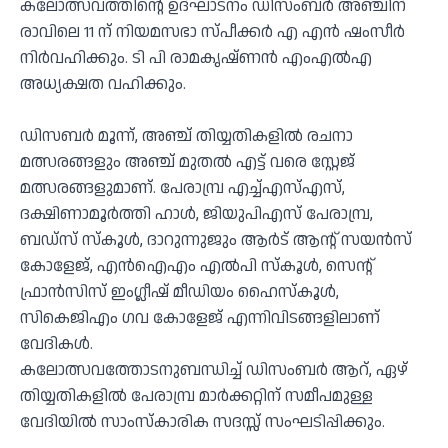
കലോത്സവത്തിന്റെ ഉദ്ഘാടനം ഡിസംബർ അഞ്ചിന്
രാവിലെ 11 ന് നിയമസഭാ സ്പീക്കർ എ എൻ ഷംസീർ
നിർവഹിക്കും. ടി പി രാമകൃഷ്ണൻ എംഎൽഎ
അധ്യക്ഷത വഹിക്കും.
ഡിസബർ മൂന്ന്, അഞ്ച് തിയ്യതികളിൽ രചനാ
മത്സരങ്ങളും അഞ്ച് മുതൽ എട്ട് വരെ സ്റ്റേജ്
മത്സരങ്ങളുമാണ്. പേരാമ്പ്ര എച്ച്എസ്എസ്,
ദക്ഷിണാമൂർത്തി ഹാൾ, ജിയുപിഎസ് പേരാമ്പ്ര,
ബഡ്സ് സ്കൂൾ, ദാറുന്നുജും ആർട് ആന്റ് സയൻസ്
കോളേജ്, എൻഐഎം എൽപി സ്കൂൾ, സെന്റ്
ഫ്രാൻസിസ് ഇംഗ്ലീഷ് മീഡിയം ഹെെസ്കൂൾ,
സികെജിഎം ഗവ കോളേജ് എന്നിവിടങ്ങളിലാണ്
വേദികൾ.
കലോത്സവത്തോടനുബന്ധിച്ച് ഡിസംബർ ആറ്, ഏഴ്
തിയ്യതികളിൽ പേരാമ്പ്ര മാർക്കറ്റിന് സമീപമുള്ള
വേദിയിൽ സാംസ്കാരിക സദസ്സ് സംഘടിപ്പിക്കും.