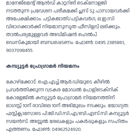
മാനേജ്മെന്റ് ആന്‍ഡ് കാറ്ററിങ് ടെക്നോളജി
നടത്തുന്ന പ്രവേശന പരീക്ഷക്ക് പ്ലസ് ടു പാസായവര്‍ക്ക്
അപേക്ഷിക്കാം. പട്ടികജാതി/പട്ടികവര്‍ഗ, ഒ.ഇ.സി
വിഭാഗക്കാര്‍ക്ക് നിയമാനുസൃത ഫീസിളവ് ലഭിക്കും.
താല്‍പര്യമുള്ളവര്‍ അഡ്മിഷന്‍ ഹെല്‍പ്
ഡെസ്‌കുമായി ബന്ധപ്പെടണം. ഫോണ്‍: 0495 2385861,
9037098455.
കമ്പ്യൂട്ടര്‍ പ്രോഗ്രാമര്‍ നിയമനം
കോഴിക്കോട്: ഐ.എച്ച്.ആര്‍.ഡിയുടെ കീഴില്‍
പ്രവര്‍ത്തിക്കുന്ന വടകര മോഡല്‍ പോളിടെക്‌നിക്
കോളേജില്‍ കമ്പ്യൂട്ടര്‍ പ്രോഗ്രാമര്‍ നിയമനത്തിന്
ഓഗസ്റ്റ് 10ന് രാവിലെ 10ന് അഭിമുഖം നടക്കും. യോഗ്യത:
ഫസ്റ്റ്ക്ലാസോടെ പി.ജി.ഡി.സി.എ/ബി.എസ്.സി കമ്പ്യൂട്ടര്‍
സയന്‍സ്. അസ്സല്‍ രേഖകളും പകര്‍പ്പുകളും സഹിതം
എത്തണം. ഫോണ്‍: 04962524920.