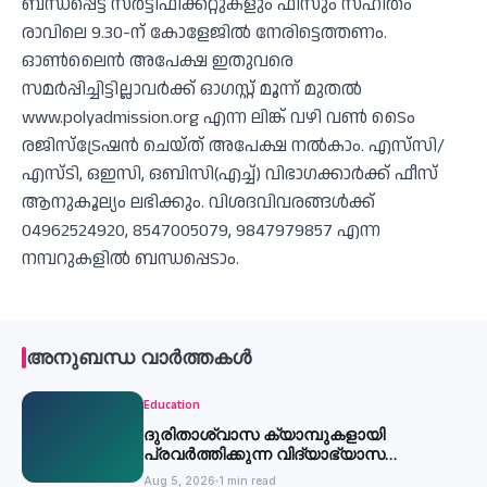
ബന്ധപ്പെട്ട സര്‍ട്ടിഫിക്കറ്റുകളും ഫീസും സഹിതം
രാവിലെ 9.30-ന് കോളേജില്‍ നേരിട്ടെത്തണം.
ഓണ്‍ലൈന്‍ അപേക്ഷ ഇതുവരെ
സമര്‍പ്പിച്ചിട്ടില്ലാവര്‍ക്ക് ഓഗസ്റ്റ് മൂന്ന് മുതല്‍
www.polyadmission.org എന്ന ലിങ്ക് വഴി വണ്‍ ടൈം
രജിസ്ട്രേഷന്‍ ചെയ്ത് അപേക്ഷ നല്‍കാം. എസ്‌സി/
എസ്ടി, ഒഇസി, ഒബിസി(എച്ച്) വിഭാഗക്കാര്‍ക്ക് ഫീസ്
ആനുകൂല്യം ലഭിക്കും. വിശദവിവരങ്ങള്‍ക്ക്
04962524920, 8547005079, 9847979857 എന്ന
നമ്പറുകളില്‍ ബന്ധപ്പെടാം.
അനുബന്ധ വാർത്തകൾ
Education
ദുരിതാശ്വാസ ക്യാമ്പുകളായി
പ്രവര്‍ത്തിക്കുന്ന വിദ്യാഭ്യാസ
സ്ഥാപനങ്ങള്‍ക്ക് അവധി
Aug 5, 2026
1 min read