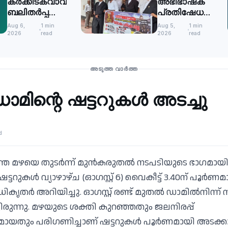
കര്‍ക്കിടകവാവ്
അഭിഭാഷക
ബലിതര്‍പ്പണം:
പ്രതിഷേധ
ഹരിതചട്ടം
ധർണ
Aug 6,
1 min
Aug 5,
1 min
കര്‍ശനമായി
2026
read
2026
read
പാലിക്കണം
അടുത്ത വാർത്ത
മിന്റെ ഷട്ടറുകള്‍ അടച്ചു
d
ത മഴയെ തുടര്‍ന്ന് മുന്‍കരുതല്‍ നടപടിയുടെ ഭാഗമായി 
്ടറുകള്‍ വ്യാഴാഴ്ച (ഓഗസ്റ്റ് 6) വൈകീട്ട് 3.40ന് പൂര്‍
തര്‍ അറിയിച്ചു. ഓഗസ്റ്റ് രണ്ട് മുതല്‍ ഡാമില്‍നിന്ന് 
്ടിരുന്നു. മഴയുടെ ശക്തി കുറഞ്ഞതും ജലനിരപ്പ്
യതും പരിഗണിച്ചാണ് ഷട്ടറുകള്‍ പൂര്‍ണമായി അടക്കാന്