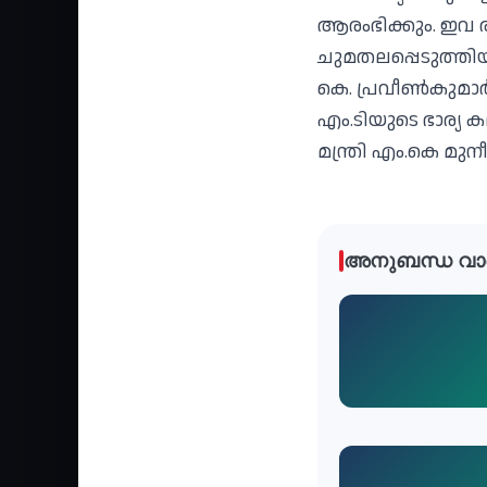
ആരംഭിക്കും. ഇവ ര
ചുമതലപ്പെടുത്തിയി
കെ. പ്രവീണ്‍കുമാര്
എം.ടിയുടെ ഭാര്യ
മന്ത്രി എം.കെ മുനീറു
അനുബന്ധ വാ