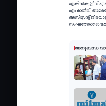
എക്‌സിക്യൂട്ടീവ് 
എം രാജീവ്, താമരശ്
അസിസ്റ്റന്റ് ജിയോ
സംഘത്തോടൊപ്പമുണ
അനുബന്ധ വാ