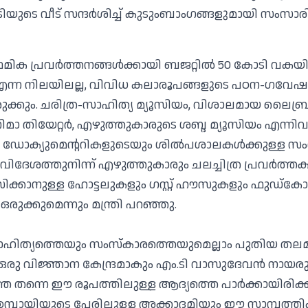
ിയുടെ വീട് സന്ദര്‍ശിച്ച് കുടുംബാംഗങ്ങളുമായി സംസാ
രാഥമിക പ്രവര്‍ത്തനങ്ങള്‍ക്കായി ബജറ്റില്‍ 50 കോടി വകയിരു
്ന നിലയിലല്ല, വിവിധ കലാരൂപങ്ങളുടെ പഠന-ഗവേഷണ
കും. ചരിത്ര-സാഹിത്യ മ്യൂസിയം, വിശാലമായ ലൈബ്രറി
സിനിമാ തിയേറ്റര്‍, എഴുത്തുകാരുടെ ശബ്ദ മ്യൂസിയം എന്നിവയ
ഡോക്യുമെന്ററികളുടെയും ശില്‍പശാലകള്‍ക്കുള്ള സ
ിദേശത്തുനിന്ന് എഴുത്തുകാരും ചലച്ചിത്ര പ്രവര്‍ത്തകര
ക്കാനുള്ള ഹോട്ടലുകളും ഗസ്റ്റ് ഹൗസുകളും ഫുഡ്കോര്‍ട
രുക്കുമെന്നും മന്ത്രി പറഞ്ഞു.
ാഹിത്യത്തെയും സംസ്‌കാരത്തെയുമെല്ലാം പുതിയ തലമു
 ഒരു വിജ്ഞാന കേന്ദ്രമാകും എം.ടി വാസുദേവന്‍ നായരു
്തെ തന്നെ ഈ രൂപത്തിലുള്ള ആദ്യത്തെ പാര്‍ക്കായിരിക
 ഉമ്പായിയുടെ പേരിലുള്ള അക്കാദമിയും ഈ സാമ്പത്തി