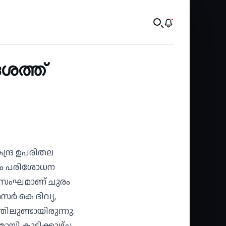
േശത്ത്
ന്ദ്ര ഉപരിതല
സംഘം പരിശോധന
്ള സംഘമാണ് ചുരം
ര്‍ കെ ദിവ്യ,
ിലുണ്ടായിരുന്നു.
മായി കൂടിക്കാഴ്ച