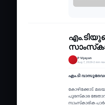
Recent
‹
എം.ടിയുട
സാംസ്‌കാര
P Vijayan
Aug 7, 2026
2 min rea
എം.ടി വാസുദേവന്‍ 
കോഴിക്കോട്: മലയ
പുരസ്‌കാര ജേതാവ
സാംസ്‌കാരിക പാര്‍