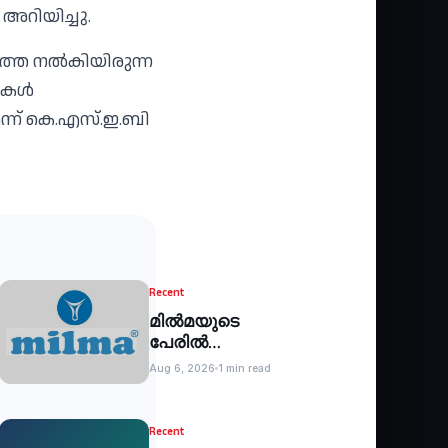
അറിയിച്ചു.
ത്തെ നല്‍കിയിരുന്ന
ുകള്‍
ന്ന് കെ.എസ്.ഇ.ബി
Recent
മില്‍മയുടെ
പേരില്‍
വ്യാജസന്ദേശം:
Aug 6, 2026
1 min read
പൊതുജനങ്ങള്‍
കബളിക്കപ്പെടരുത്
Recent