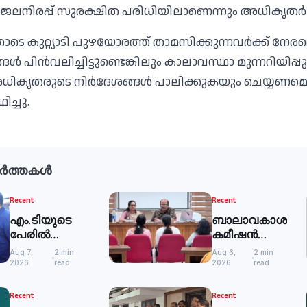
ജലനിരപ്പ് സുരക്ഷിത പരിധിയിലാണെന്നും അധികൃതര്‍ 
ോടെ കുറ്റ്യാടി പുഴയോരത്ത് താമസിക്കുന്നവര്‍ക്ക് നേര
ള്‍ പിന്‍വലിച്ചിട്ടുണ്ടെങ്കിലും കാലാവസ്ഥാ മുന്നറിയിപ്പ
അധികൃതരുടെ നിര്‍ദേശങ്ങള്‍ പാലിക്കുകയും ചെയ്യണമെ
ിച്ചു.
ർത്തകൾ
Recent
Recent
എം.ടിയുടെ
ബാലാവകാശ
പേരില്‍
കമീഷന്‍
ഒരുങ്ങുന്നത്
സിറ്റിങ്: 51
Aug 7,
2 min
Aug 6,
2 min
വിശാലമായ
പരാതികള്‍
2026
read
2026
read
സാംസ്‌കാരിക
തീര്‍പ്പാക്കി
പാര്‍ക്ക് -മന്ത്രി
Recent
Recent