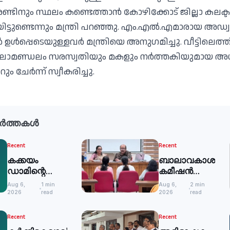
ണ്ടിനും സ്ഥലം കണ്ടെത്താന്‍ കോഴിക്കോട് ജില്ലാ കലക്
ട്ടുണ്ടെന്നും മന്ത്രി പറഞ്ഞു. എം.എല്‍.എമാരായ അഡ്വ
‍ ഉള്‍പ്പെടെയുള്ളവര്‍ മന്ത്രിയെ അനുഗമിച്ചു. വീട്ടിലെത്
 കലാമണ്ഡലം സരസ്വതിയും മകളും നര്‍ത്തകിയുമായ അശ്
ം ചേര്‍ന്ന് സ്വീകരിച്ചു.
ർത്തകൾ
Recent
Recent
കക്കയം
ബാലാവകാശ
ഡാമിന്റെ
കമീഷന്‍
ഷട്ടറുകള്‍
സിറ്റിങ്: 51
Aug 6,
1 min
Aug 6,
2 min
അടച്ചു
പരാതികള്‍
2026
read
2026
read
തീര്‍പ്പാക്കി
Recent
Recent