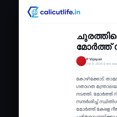
Recent
‹
ചുരത്തില
മോര്‍ത്
P Vijayan
Oct 3, 2025
2 min rea
കോഴിക്കോട്: താമരശ
ഗതാഗത മന്ത്രാലയ
നടത്തി. മോര്‍ത്ത
സന്ദര്‍ശിച്ച് സ്ഥ
മോര്‍ത്ത് കേരള റ
പരിശോധനയ്ക്കു ശേ