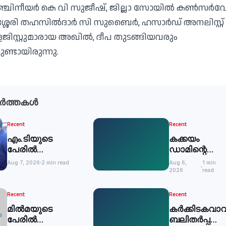
എഞ്ചിനീയര്‍ കെ വി സുജീഷ്, ജില്ലാ സോയില്‍ കണ്‍സര്‍
ശേരി തഹസില്‍ദാര്‍ സി സുബൈര്‍, ഹസാര്‍ഡ് അനലിസ്റ്റ്
ളജിസ്റ്റുമാരായ അഖില്‍, ദീപ തുടങ്ങിയവരും
്ടായിരുന്നു.
ർത്തകൾ
Recent
Recent
എം.ടിയുടെ
കക്കയം
പേരില്‍
ഡാമിന്റെ
ഒരുങ്ങുന്നത്
ഷട്ടറുകള്‍
Aug 7, 2026
2 min read
Aug 6,
1 min
വിശാലമായ
അടച്ചു
2026
read
സാംസ്‌കാരിക
പാര്‍ക്ക് -മന്ത്രി
Recent
Recent
മില്‍മയുടെ
കര്‍ക്കിടകവാവ
പേരില്‍
ബലിതര്‍പ്പണം