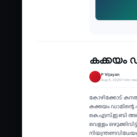
Recent
‹
കക്കയം ഡാ
P Vijayan
Aug 6, 2026
1 min rea
കോഴിക്കോട്: കനത്
കക്കയം ഡാമിന്റെ ഷട
കെ.എസ്.ഇ.ബി അധികൃ
വെള്ളം ഒഴുക്കിവിട
നിയന്ത്രണവിധേയമാ