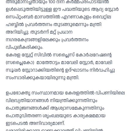
തീരുമാനിച്ചതായും 100 ദിന കർമ്മപരിപാടിയിൽ
ഉൾപ്പെടുത്തിയിട്ടുള്ള ഈ പദ്ധതിയുടെ ആദ്യ സ്റ്റോർ
സെപ്റ്റംബർ മാസത്തിൽ എറണാകുളം വൈറ്റില
ഹബ്ബിൽ പ്രവർത്തനം തുടങ്ങുമെന്നും മന്ത്രി
അറിയിച്ചു. തുടർന്ന് മറ്റ് പ്രധാന
നഗരകേന്ദ്രങ്ങളിലേക്കും പ്രവർത്തനം
വിപുലീകരിക്കും.
കേരള സ്റ്റേറ്റ് സിവിൽ സപ്ലൈസ് കോർപ്പറേഷന്റെ
(സപ്ലൈകോ) മാത്തോട്ടം മാവേലി സ്റ്റോർ, മാവേലി
സൂപ്പർ സ്റ്റോറാക്കിയതിൻ്റെ ഉദ്ഘാടനം നിർവഹിച്ചു
സംസാരിക്കുകയായിരുന്നു മന്ത്രി.
ഉപഭോക്തൃ സംസ്ഥാനമായ കേരളത്തിൽ വിപണിയിലെ
വിലവ്യതിയാനങ്ങൾ നിയന്ത്രിക്കുന്നതിനും
പൊതുജനങ്ങൾക്ക് ആശ്വാസമേകുന്നതിനും
പൊതുവിതരണ ശൃംഖലയുടെ കാര്യക്ഷമമായ
ഇടപെടൽ അനിവാര്യമാണ്.