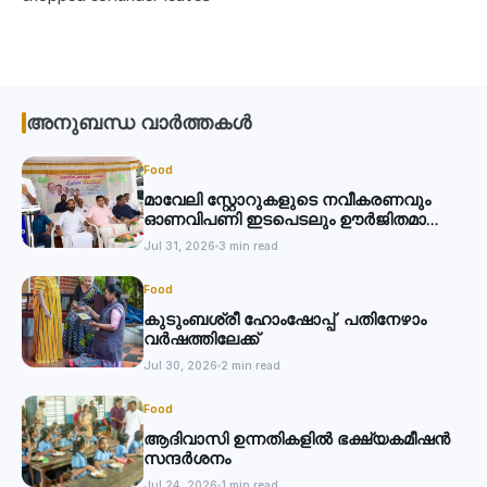
അനുബന്ധ വാർത്തകൾ
Food
മാവേലി സ്റ്റോറുകളുടെ നവീകരണവും
ഓണവിപണി ഇടപെടലും ഊർജിതമാക്കും:
മന്ത്രി
Jul 31, 2026
3 min read
Food
കുടുംബശ്രീ ഹോംഷോപ്പ് പതിനേഴാം
വര്‍ഷത്തിലേക്ക്
Jul 30, 2026
2 min read
Food
ആദിവാസി ഉന്നതികളില്‍ ഭക്ഷ്യകമീഷന്‍
സന്ദര്‍ശനം
Jul 24, 2026
1 min read