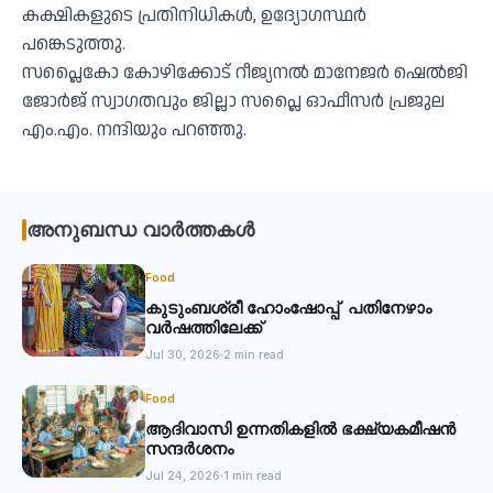
കക്ഷികളുടെ പ്രതിനിധികൾ, ഉദ്യോഗസ്ഥർ
പങ്കെടുത്തു.
സപ്ലൈകോ കോഴിക്കോട് റീജ്യനൽ മാനേജർ ഷെൽജി
ജോർജ് സ്വാഗതവും ജില്ലാ സപ്ലൈ ഓഫീസർ പ്രജുല
എം.എം. നന്ദിയും പറഞ്ഞു.
അനുബന്ധ വാർത്തകൾ
Food
കുടുംബശ്രീ ഹോംഷോപ്പ് പതിനേഴാം
വര്‍ഷത്തിലേക്ക്
Jul 30, 2026
2 min read
Food
ആദിവാസി ഉന്നതികളില്‍ ഭക്ഷ്യകമീഷന്‍
സന്ദര്‍ശനം
Jul 24, 2026
1 min read