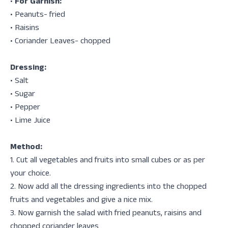
•
For Garnish:
• ⁠Peanuts- fried
• ⁠Raisins
• Coriander Leaves- chopped
Dressing:
• ⁠Salt
• ⁠Sugar
• ⁠Pepper
• ⁠⁠Lime Juice
Method:
1. Cut all vegetables and fruits into small cubes or as per
your choice.
2. ⁠Now add all the dressing ingredients into the chopped
fruits and vegetables and give a nice mix.
3. ⁠Now garnish the salad with fried peanuts, raisins and
chopped coriander leaves