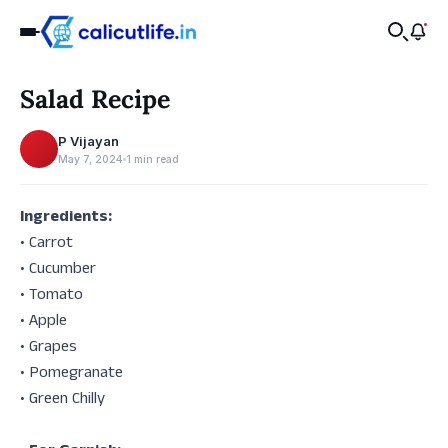
Food
Salad Recipe
‹
P Vijayan
May 7, 2024
1 min read
Ingredients:
• Carrot
• ⁠Cucumber
• ⁠Tomato
• ⁠Apple
• ⁠Grapes
• ⁠Pomegranate
• ⁠Green Chilly