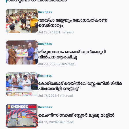
Business
വായ്പാ മേളയും ബോധവത്കരണ
സെമിനാറും
Jul 24, 2026
1 min read
Business
തിരുവോണം ബംബര്‍ ഭാഗ്യക്കുറി
വില്‍പന ആരംഭിച്ചു
Jul 20, 2026
2 min read
Business
കോഴിക്കോട് റെയില്‍വേ സ്റ്റേഷനില്‍ മില്‍മ
പ്രയോറിറ്റി ഔട്ട്‌ലറ്റ്
Jul 17, 2026
1 min read
Business
ചൈനീസ് വോക്ക് സ്റ്റോര്‍ ലുലു മാളില്‍
Jul 13, 2026
1 min read