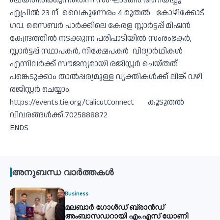
ചെയ്തിരിക്കുന്നതെന്ന് സംഘാടകർ അറിയിച്ചു
ഏപ്രിൽ 23 ന് വൈകുന്നേരം 4 മുതൽ കോഴിക്കോട്
ഗവ. സൈബർ പാർക്കിലെ കേരള സ്റ്റാർട്ടപ്പ് മിഷൻ
കേന്ദ്രത്തിൽ നടക്കുന്ന പരിപാടിയിൽ സംരംഭകർ,
സ്റ്റാർട്ടപ്പ് സ്ഥാപകർ, നിക്ഷേപകർ വിദ്യാർഥികൾ
എന്നിവർക്ക് സൗജന്യമായി രജിസ്റ്റർ ചെയ്തത്
പങ്കെടുക്കാം താൽപ്പര്യമുള്ള വ്യക്തികൾക്ക് ലിങ്ക് വഴി
രജിസ്റ്റർ ചെയ്യാം
https://events.tie.org/CalicutConnect കൂടുതൽ
വിവരങ്ങൾക്ക്:7025888872
ENDS
അനുബന്ധ വാർത്തകൾ
Business
മലബാര്‍ ഗോൾഡ് ബ്രാന്‍ഡ്
അംബാസഡറായി എം.എസ് ധോണി