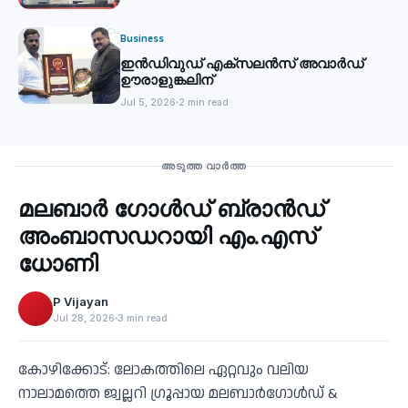
Business
ഇൻഡിവുഡ് എക്സലൻസ് അവാർഡ്
ഊരാളുങ്കലിന്
Jul 5, 2026
2 min read
Business
അടുത്ത വാർത്ത
മലബാര്‍ ഗോൾഡ് ബ്രാന്‍ഡ്
‹
അംബാസഡറായി എം.എസ്
ധോണി
P Vijayan
Jul 28, 2026
3 min read
കോഴിക്കോട്: ലോകത്തിലെ ഏറ്റവും വലിയ
നാലാമത്തെ ജ്വല്ലറി ഗ്രൂപ്പായ മലബാര്‍ഗോള്‍ഡ് &