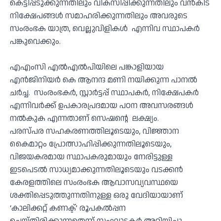
കെട്ടിപ്പടുക്കുന്നതിലും വികസിപ്പിക്കുന്നതിലും വൻകിട
നിക്ഷേപങ്ങൾ സമാഹരിക്കുന്നതിലും അവരുടെ
സംരംഭക യാത്ര, വെല്ലുവിളികൾ എന്നിവ സ്ഥാപകർ
പങ്കുവെക്കും.
എഎംസി എൽഎൽപിയിലെ പങ്കാളിയായ
എൻജിനിയർ കെ ആനന്ദ മണി നയിക്കുന്ന പാനൽ
ചർച്ച. സംരംഭകർ, സ്റ്റാർട്ടപ്പ് സ്ഥാപകർ, നിക്ഷേപകർ
എന്നിവർക്ക് ഉപകാരപ്രദമായ പഠന അവസരങ്ങൾ
നൽകുക എന്നതാണ് സെഷൻ്റെ ലക്ഷ്യം.
പരസ്പര സഹകരണത്തിലൂടെയും, വിജ്ഞാന
കൈമാറ്റം പ്രോത്സാഹിപ്പിക്കുന്നതിലൂടെയും,
വിജയകരമായ സ്ഥാപകരുമായും നേരിട്ടുള്ള
ഇടപെടൽ സാധ്യമാക്കുന്നതിലൂടെയും വടക്കൻ
കേരളത്തിലെ സംരംഭക ആവാസവ്യവസ്ഥയെ
ശക്തിപ്പെടുത്തുന്നതിനുള്ള ഒരു വേദിയായാണ്
‘കാലിക്കറ്റ് കണക്ട്’ രൂപകൽപ്പന