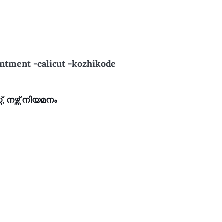
ntment -calicut -kozhikode
്, നഴ്സ് നിയമനം