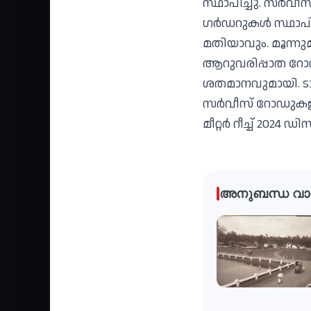
സ്ഥാപിച്ചു. സർവീസ്
ഗർഡറുകൾ സ്ഥാപിച്
മതിയാവും. മൂന്നു
ആറുവരിപ്പാത റോഡി
ശതമാനവുമായി. ടാർ 
സർവീസ്‌ റോഡുകളുട
മീറ്റർ റീച്ച്‌ 20
അനുബന്ധ വാ