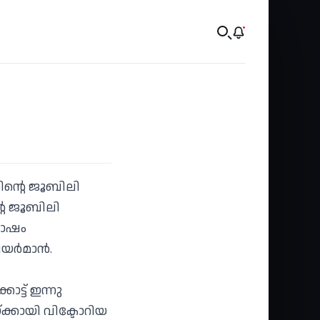
ിന്റെ ജൂബിലി
റെ ജൂബിലി
ഘോഷം
ചെയർമാൻ.
്ട് ഇന്നു
കായി വിക്ടോറിയ