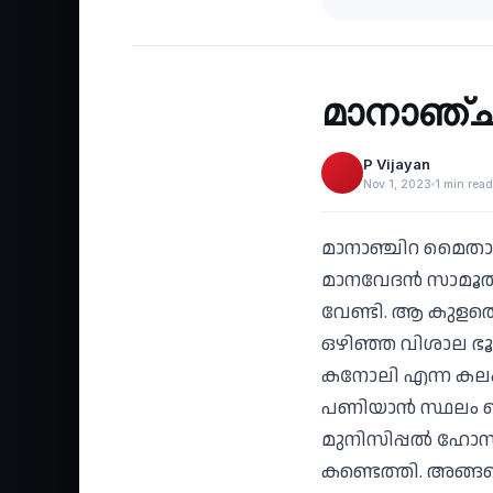
Heritage
‹
മാനാഞ്ച
P Vijayan
Nov 1, 2023
1 min read
മാനാഞ്ചിറ മൈതാ
മാനവേദൻ സാമൂതിരി
വേണ്ടി. ആ കുളത്ത
ഒഴിഞ്ഞ വിശാല ഭൂ
കനോലി എന്ന കലക്ട
പണിയാൻ സ്ഥലം ക
മുനിസിപ്പൽ ഹോസ
കണ്ടെത്തി. അങ്ങ