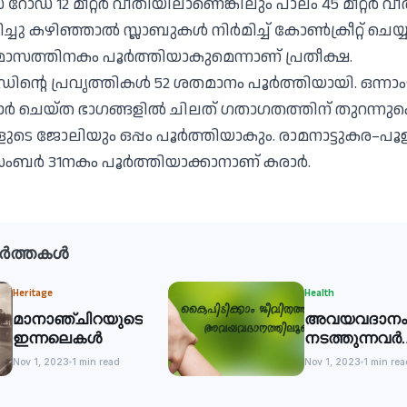
‌ റോഡ്‌ 12 മീറ്റർ വീതിയിലാണെങ്കിലും പാലം 45 മീറ്റർ 
ചു കഴിഞ്ഞാൽ സ്ലാബുകൾ നിർമിച്ച്‌ കോൺക്രീറ്റ്‌ ചെയ്
മാസത്തിനകം പൂർത്തിയാകുമെന്നാണ്‌ പ്രതീക്ഷ.
ന്റെ പ്രവൃത്തികൾ 52 ശതമാനം പൂർത്തിയായി. ഒന്നാംഘട
ചെയ്‌ത ഭാഗങ്ങളിൽ ചിലത്‌ ഗതാഗതത്തിന്‌ തുറന്നുകൊടു
െ ജോലിയും ഒപ്പം പൂർത്തിയാകും. രാമനാട്ടുകര–പൂളാടിക
24 ഡിസംബർ 31നകം പൂർത്തിയാക്കാനാണ്‌ കരാർ.
ർത്തകൾ
Heritage
Health
മാനാഞ്ചിറയുടെ
അവയവദാനം
ഇന്നലെകൾ
നടത്തുന്നവർക്
ആദരം
Nov 1, 2023
1 min read
Nov 1, 2023
1 min rea