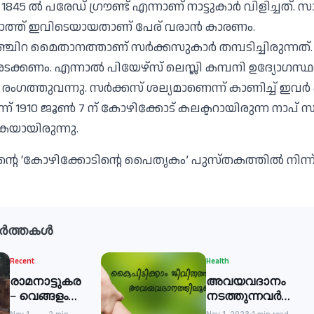
ൽ പരേഡ് ഗ്രൗണ്ട് എന്നാണ് നാട്ടുകാർ വിളിച്ചത്. സായ
കവാത്ത് ഇവിടെയായതാണ് പേര് വരാൻ കാരണം.
ഞ്ചിറ മൈതാനത്താണ് സർക്കസുകാർ തമ്പടിച്ചിരുന്നത്
ടക്കണം. എന്നാൽ പിയേഴ്സ് ലെസ്ലി കമ്പനി ഉദ്യോഗസ്
ഗത്തുവന്നു. സർക്കസ് ശല്യമാണെന്ന് കാണിച്ച് ഇവർ ക
്ന് 1910 ജൂൺ 7 ന് കോഴിക്കോട് കലക്ടറായിരുന്ന നാപ്
കയായിരുന്നു.
്റെ ‘കോഴിക്കോടിന്റെ പൈതൃകം’ പുസ്തകത്തിൽ നിന്ന്
ർത്തകൾ
Recent
Health
രാമനാട്ടുകര
അവയവദാനം
– വെങ്ങളം
നടത്തുന്നവർക്ക്
പാത:
ആദരം