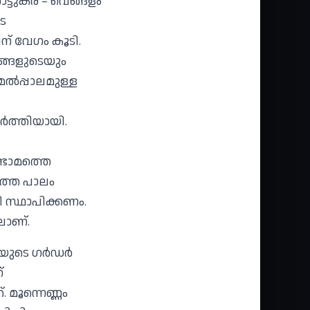
ാട്ടുകര – വെങ്ങളം
െ
‌ വേഗം കൂടി.
ങ്ങളുടെയും
േൽപ്പാലമുള്ള
ൂർത്തിയായി.
ണ്ടാമത്തെ
ഗത്തെ പാലം
ടി സ്ഥാപിക്കണം.
ാണ്‌.
ാതയുടെ ഗർഡർ
‌
. മൂന്നെണ്ണം