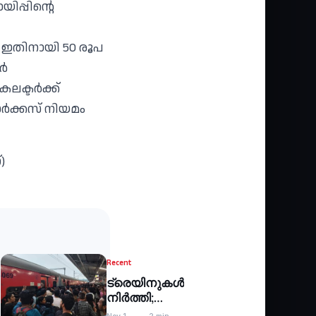
ിപ്പിന്റെ
. ഇതിനായി 50 രൂപ
ഥർ
ലക്ടർക്ക്
 സർക്കസ് നിയമം
)
Recent
ട്രെയിനുകൾ
നിർത്തി;
ദുരിതയാത്ര