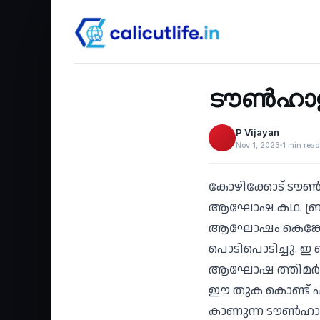
Heritage
‹
ടൗൺഹാളി
P Vijayan
Nov 1, 2023
1 min read
കോഴിക്കോട് ടൗൺഹ
ആഘോഷ കഥ. ബ്രിട്
ആഘോഷം കെങ്കേമമ
പൊടിപൊടിച്ചു. 
ആഘോഷ ത്തിമർപ്പ് കഴ
ഈ തുക കൊണ്ട് എന
കാണുന്ന ടൗൺഹാൾ