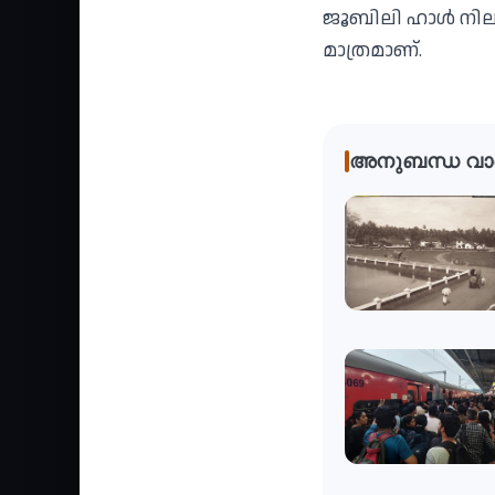
ജൂബിലി ഹാൾ നിലവ
മാത്രമാണ്.
അനുബന്ധ വാ