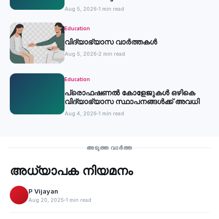
സ്ഥാപനങ്ങള്‍ക്ക് അവധി
Aug 5, 2026
1 min read
Education
വിദ്യാഭ്യാസ വാർത്തകൾ
Aug 5, 2026
2 min read
Education
പ്രൊഫഷണൽ കോളേജുകൾ ഒഴികെ
വിദ്യാഭ്യാസ സ്ഥാപനങ്ങൾക്ക് അവധി
Aug 4, 2026
1 min read
Education
അടുത്ത വാർത്ത
അധ്യാപക നിയമനം
‹
P Vijayan
Aug 20, 2025
1 min read