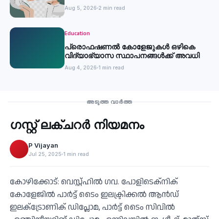
Aug 5, 2026
2 min read
Education
പ്രൊഫഷണൽ കോളേജുകൾ ഒഴികെ
വിദ്യാഭ്യാസ സ്ഥാപനങ്ങൾക്ക് അവധി
Aug 4, 2026
1 min read
Education
അടുത്ത വാർത്ത
ഗസ്റ്റ് ലക്ചറര്‍ നിയമനം
‹
P Vijayan
Jul 25, 2025
1 min read
കോഴിക്കോട്: വെസ്റ്റ്ഹില്‍ ഗവ. പോളിടെക്നിക്
കോളേജില്‍ പാര്‍ട്ട് ടൈം ഇലക്ട്രിക്കല്‍ ആന്‍ഡ്
ഇലക്‌ട്രോണിക് ഡിപ്ലോമ, പാര്‍ട്ട് ടൈം സിവില്‍