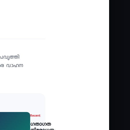
്രവൃത്തി
 വരെ വാഹന
Recent
ഗതാഗത