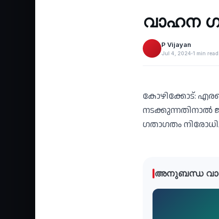
‹
വാഹന ഗ
P Vijayan
Jul 4, 2024
1 min read
കോഴിക്കോട്: എരഞ്ഞ
നടക്കുന്നതിനാല്‍
ഗതാഗതം നിരോധിച്
അനുബന്ധ വാ