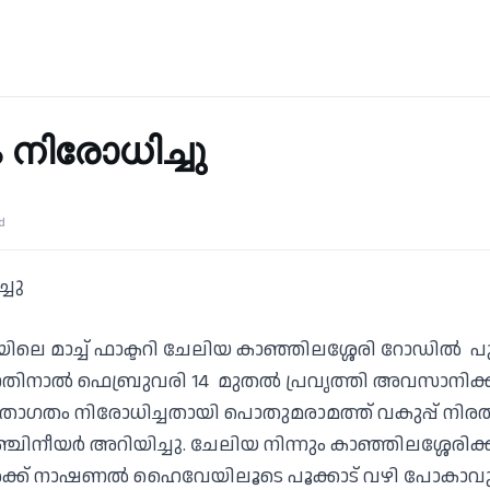
നിരോധിച്ചു
d
്ചു
ലയിലെ മാച്ച് ഫാക്ടറി ചേലിയ കാഞ്ഞിലശ്ശേരി റോഡിൽ 
ുന്നതിനാൽ ഫെബ്രുവരി 14 മുതൽ പ്രവൃത്തി അവസാനിക
താഗതം നിരോധിച്ചതായി പൊതുമരാമത്ത് വകുപ്പ് നിരത്
ഞ്ചിനീയർ അറിയിച്ചു. ചേലിയ നിന്നും കാഞ്ഞിലശ്ശേരിക്
്ക് നാഷണൽ ഹൈവേയിലൂടെ പൂക്കാട് വഴി പോകാവുന