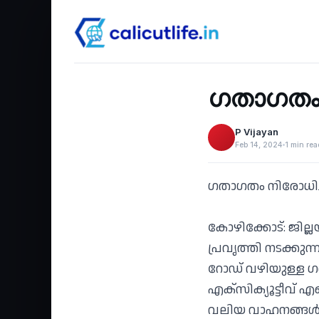
Recent
‹
ഗതാഗതം 
P Vijayan
Feb 14, 2024
1 min rea
ഗതാഗതം നിരോധിച
കോഴിക്കോട്: ജില്
പ്രവൃത്തി നടക്ക
റോഡ് വഴിയുള്ള ഗ
എക്സിക്യൂട്ടീവ് എ
വലിയ വാഹനങ്ങൾക