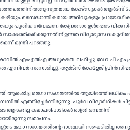
നായുള്ള മാസ്റ്റർ പ്ലാൻ പൂർത്തിയാക്കണം. കോഴിക്ക
്ചാത്തലത്തിന് അനുസൃതമായ കോഴ്സുകൾ ആർട്സ്
ൻ കഴിയും. സൈദ്ധാന്തികമായ അറിവുകളും പ്രായോഗ
കുകയും പുതിയ ഗവേഷണ കേന്ദ്രങ്ങൾ ഉൾപ്പെടെ വികസിപ്
ാൻ സാക്ഷാത്കരിക്കുന്നതിന് ഉന്നത വിദ്യാഭ്യാസ വകുപ്പിന
െന്ന് മന്ത്രി പറഞ്ഞു.
ോവിൽ എംഎൽഎ അധ്യക്ഷത വഹിച്ചു. ഡോ. പി എം പ
എന്നിവർ സംസാരിച്ചു. ആർട്സ് കോളേജ് പ്രിൻസിപ്പ
ലത്ത് ആരംഭിച്ച മെഗാ സംഗമത്തിൽ ആയിരത്തിലധികം
ാമ്പസിൽ എത്തിച്ചേർന്നിരുന്നു. പൂർവ വിദ്യാർഥികൾ ചിട്
െ ആരംഭിച്ച കലാപരിപാടികൾ രാത്രി ഒമ്പതിന്
ായിരുന്നു സമാപനം.
കളുടെ മഹാ സംഗമത്തിൻ്റെ ഭാഗമായി സംഘടിപ്പിച്ച അന