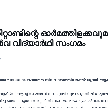
്റാണ്ടിന്റെ ഓർമത്തിളക്കവു
ർവ വിദ്യാർഥി സംഗമം
ad
ാസ മേഖല ലോകോത്തര നിലവാരത്തിലേക്ക്: മന്ത്രി ആർ
. ആർട്സ് ആന്റ് സയൻസ് കോളേജ് വജ്ര ജൂബിലി ആ
ിച്ച മെഗാ പൂർവ വിദ്യാർഥി സംഗമം 1964 മുതൽ കോളേജ
അപൂർവ ഒത്തുചേരലായി. സംഗമം ഉന്നത വിദ്യാഭ്യാസ മന