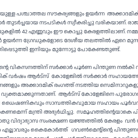
യുള്ള പശ്ചാത്തല സൗകര്യങ്ങളും ഉയർന്ന അക്കാദമിക് 
 തുടർച്ചയായ നടപടികൾ സ്വീകരിച്ചു വരികയാണ്. രാജ്
ജുകളിൽ 42 എണ്ണവും ഈ കൊച്ചു കേരളത്തിലാണ്. നമ്മ
ർന്ന ഗ്രേഡുകളോടെ ദേശീയ തലത്തിൽ ഏറെ മുന്നി
പ്പെടുത്തി ഇനിയും മുന്നോട്ടു പോകേണ്ടതുണ്ട്.
്റെ വികസനത്തിന് സർക്കാർ പൂർണ പിന്തുണ നൽകി 
മിക് വർഷം ആർട്സ് കോളേജിൽ സർക്കാർ സഹായത്ത
്ങളും അക്കാദമിക് രംഗത്ത് നടത്തിയ സെമിനാറുകള
ം വ്യക്തമാക്കുന്നതാണ്. ആർട്സ് കോളേജിനെ പുരോഗത
യി ധൈഷണികവും സാമ്പത്തികവുമായ സഹായം പൂർവവ
ടാകണമെന്ന് മന്ത്രി അഭ്യർഥിച്ചു. സമൂഹത്തിന്റെയാകെ 
പൊതു വിദ്യാഭ്യാസ സംരക്ഷണ യജ്ഞത്തിൽ കേരളം വൻ നേ
എല്ലാവരും കൈകോർത്ത് ഗവൺമെന്റിന്റെ പിന്തു