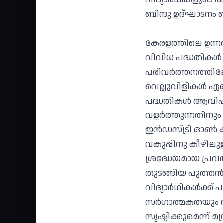
ബിന്ദു ഉദ്ഘാടനം 
കേരളത്തിലെ ഉന്ന
വിവിധ പദ്ധതികൾ ന
പരിവർത്തനത്തിലേക
വെല്ലുവിളികൾ ഏറ്
പദ്ധതികൾ ആവിഷ്ക
വളർത്തുന്നതിനും 
ഇൻഡസ്ട്രി ഓൺ കാ
വകുപ്പിനു കീഴി
ശ്രദ്ധേയമായ പ്ര
തുടങ്ങിയ പുത്തൻ
വിദ്യാർഥികൾക്ക്
സർഗാത്മകതയും വികസ
സൃഷ്ടിക്കുമെന്ന് മന്ത