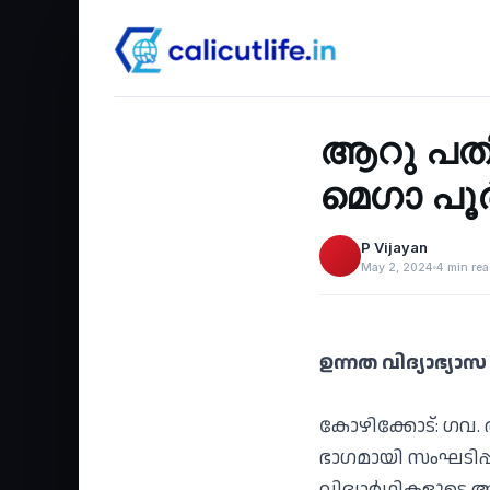
Education
‹
ആറു പതിറ
മെഗാ പൂ
P Vijayan
May 2, 2024
4 min re
ഉന്നത വിദ്യാഭ്യ
കോഴിക്കോട്: ഗവ
ഭാഗമായി സംഘടിപ്പ
വിദ്യാർഥികളുടെ 