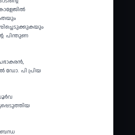
ോടിന്റെ
 കോളേജിൽ
ികതയും
പിച്ചെടുക്കുകയും
്റെ പിന്തുണ
്രഭാകരൻ,
ൽ ഡോ. പി പ്രിയ
 പൂർവ
ടപ്പെടുത്തിയ
ുബന്ധ