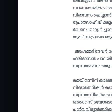
കോളേജ് വികസനത്തി
സാംസ്കാരിക പശ
വിഭാവനം ചെയ്യാ
പ്രോത്സാഹിപ്പിക്
വേണം. മാസ്റ്റർ പ്ല
തുടർന്നും ഉണ്ടാകുമ
അഹമ്മദ് ദേവർ ക
ഹരിദാസൻ പാലയിൽ 
സ്വാഗതം പറഞ്ഞു.
മെയ് ഒന്നിന് കാ
വിദ്യാർത്ഥികൾ ക്യ
സ്വാഗത ഗീതത്തോട
ഓർക്കസ്ട്രയോടെയ
പൂർവവിദ്യാർത്ഥി