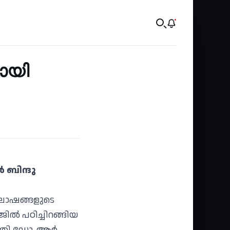
മായി
 ബിന്ദു
ഘോഷങ്ങളുടെ
ിൽ പഠിച്ചിറങ്ങിയ
്ത്രി ഡോ. ആർ