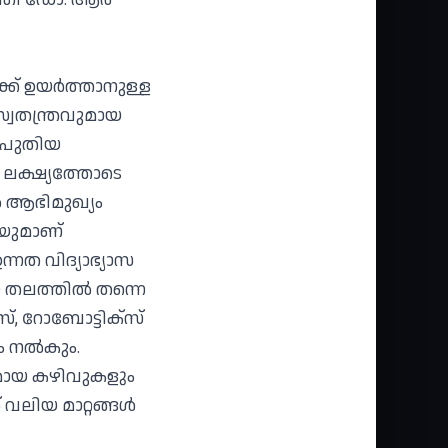
ക് ഉയർത്താനുള്ള
സ്വതന്ത്രവുമായ
. പുതിയ
 ലക്ഷ്യത്തോടെ
ൽ ആഭിമുഖ്യം
ിയുമാണ്
നത വിദ്യാഭ്യാസ
 തലത്തിൽ തന്നെ
്, റോബോട്ടിക്സ്
യം നൽകും.
കമായ കഴിവുകളും
് വലിയ മാറ്റങ്ങൾ