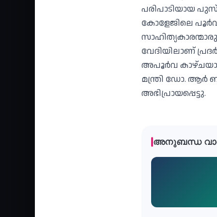
പരിപാടിയായ പുസ്
കോളേജിലെ പൂർവ 
സാഹിത്യകാരന്മാര
വേദിയിലാണ് പ്രദർ
അപൂർവ കാഴ്ചയായ
മന്ത്രി ഡോ. ആർ ബ
അഭിപ്രായപ്പെട്ടു.
അനുബന്ധ വാ