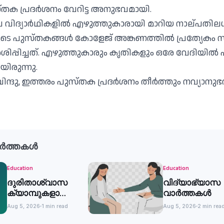
തക പ്രദർശനം വേറിട്ട അനുഭവമായി.
വിദ്യാർഥികളിൽ എഴുത്തുകാരായി മാറിയ നാല്പതില
ുടെ പുസ്തകങ്ങൾ കോളേജ് അങ്കണത്തിൽ പ്രത്യേകം 
ശിപ്പിച്ചത്. എഴുത്തുകാരും കൃതികളും ഒരേ വേദിയിൽ
ിരുന്നു.
ിന്ദു, ഇത്തരം പുസ്തക പ്രദർശനം തീർത്തും നവ്യാനു
ർത്തകൾ
Education
Education
ദുരിതാശ്വാസ
വിദ്യാഭ്യാസ
ക്യാമ്പുകളായി
വാർത്തകൾ
പ്രവര്‍ത്തിക്കുന്ന
Aug 5, 2026
1 min read
Aug 5, 2026
2 min rea
വിദ്യാഭ്യാസ