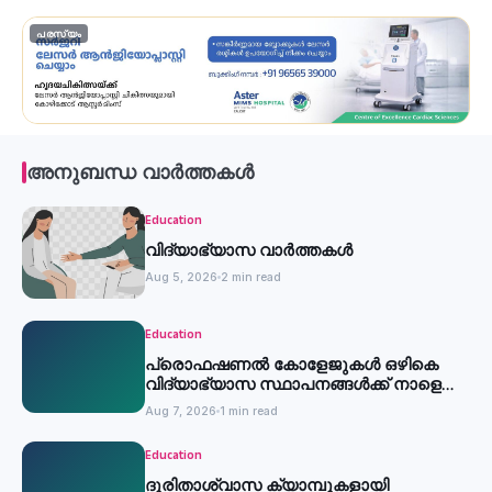
പരസ്യം
അനുബന്ധ വാർത്തകൾ
Education
വിദ്യാഭ്യാസ വാർത്തകൾ
Aug 5, 2026
2 min read
Education
പ്രൊഫഷണൽ കോളേജുകൾ ഒഴികെ
വിദ്യാഭ്യാസ സ്ഥാപനങ്ങൾക്ക് നാളെ
അവധി
Aug 7, 2026
1 min read
Education
ദുരിതാശ്വാസ ക്യാമ്പുകളായി