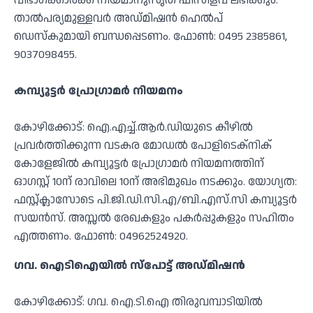
വിഭാഗക്കാര്‍ക്ക് നിയമാനുസൃത ഫീസിളവ് ലഭിക്കും.
താല്‍പര്യമുള്ളവര്‍ അഡ്മിഷന്‍ ഹെല്‍പ്
ഡെസ്‌കുമായി ബന്ധപ്പെടണം. ഫോണ്‍: 0495 2385861,
9037098455.
കമ്പ്യൂട്ടര്‍ പ്രോഗ്രാമര്‍ നിയമനം
കോഴിക്കോട്: ഐ.എച്ച്.ആര്‍.ഡിയുടെ കീഴില്‍
പ്രവര്‍ത്തിക്കുന്ന വടകര മോഡല്‍ പോളിടെക്‌നിക്
കോളേജില്‍ കമ്പ്യൂട്ടര്‍ പ്രോഗ്രാമര്‍ നിയമനത്തിന്
ഓഗസ്റ്റ് 10ന് രാവിലെ 10ന് അഭിമുഖം നടക്കും. യോഗ്യത:
ഫസ്റ്റ്ക്ലാസോടെ പി.ജി.ഡി.സി.എ/ബി.എസ്.സി കമ്പ്യൂട്ടര്‍
സയന്‍സ്. അസ്സല്‍ രേഖകളും പകര്‍പ്പുകളും സഹിതം
എത്തണം. ഫോണ്‍: 04962524920.
ഗവ. ഐടിഐയില്‍ സ്‌പോട്ട് അഡ്മിഷൻ
കോഴിക്കോട്: ഗവ. ഐ.ടി.ഐ തിരുവമ്പാടിയില്‍