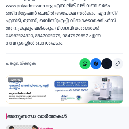
www.polyadmission.org എന്ന ലിങ്ക് വഴി വണ്‍ ടൈം
രജിസ്ട്രേഷന്‍ ചെയ്ത് അപേക്ഷ നല്‍കാം. എസ്‌സി/
എസ്ടി, ഒഇസി, ഒബിസി(എച്ച്) വിഭാഗക്കാര്‍ക്ക് ഫീസ്
ആനുകൂല്യം ലഭിക്കും. വിശദവിവരങ്ങള്‍ക്ക്
04962524920, 8547005079, 9847979857 എന്ന
നമ്പറുകളില്‍ ബന്ധപ്പെടാം.
പങ്കുവയ്ക്കുക
പരസ്യം
അനുബന്ധ വാർത്തകൾ