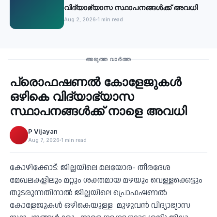
വിദ്യാഭ്യാസ സ്ഥാപനങ്ങൾക്ക് അവധി
Aug 2, 2026
1 min read
Education
അടുത്ത വാർത്ത
പ്രൊഫഷണൽ കോളേജുകൾ
‹
ഒഴികെ വിദ്യാഭ്യാസ
സ്ഥാപനങ്ങൾക്ക് നാളെ അവധി
P Vijayan
Aug 7, 2026
1 min read
കോഴിക്കോട്: ജില്ലയിലെ മലയോര- തീരദേശ
മേഖലകളിലും മറ്റും ശക്തമായ മഴയും വെള്ളക്കെട്ടും
തുടരുന്നതിനാൽ ജില്ലയിലെ പ്രൊഫഷണൽ
കോളേജുകൾ ഒഴികെയുള്ള മുഴുവൻ വിദ്യാഭ്യാസ