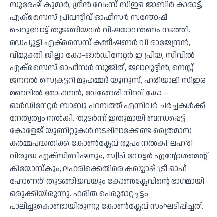
സുരേഷ് കുമാർ, ഗ്രീൻ വേംസ് സിഇഒ ജാബിർ കാരാട്ട്,
എക്‌സൈസ് പ്രിവന്റീവ് ഓഫീസർ സന്തോഷ്
ചെറുവോട്ട് തുടങ്ങിയവർ വിഷയാവതണം നടത്തി.
ഡെപ്യൂട്ടി എക്‌സൈസ് കമ്മീഷണർ വി രാജേന്ദ്രൻ,
വിമുക്തി ജില്ലാ കോ-ഓർഡിനേറ്റർ ഇ പ്രിയ, സിവിൽ
എക്സൈസ് ഓഫീസർ സുജിത്, ജലാലുദ്ദീൻ, നെസ്റ്റ്
ജനറൽ സെക്രട്ടറി മുഹമ്മദ് യൂനുസ്, ഹരിയാലി സിഇഒ
മണലിൽ മോഹനൻ, വേങ്ങേരി നിറവ് കോ –
ഓർഡിനേറ്റർ ബാബു പറമ്പത്ത് എന്നിവർ ചർച്ചകൾക്ക്
നേതൃത്വം നൽകി. തുടർന്ന് ഇതുമായി ബന്ധപ്പെട്ട്
കോളേജ് യൂണിറ്റുകൾ നടപ്പിലാക്കേണ്ട ത്രൈമാസ
കർമ്മപദ്ധതിക്ക് കോൺക്ലേവ് രൂപം നൽകി. ലഹരി
വിരുദ്ധ എക്‌സിബിഷനും, സ്വീപ് വോട്ടർ എന്റോൾമെന്റ്
കിയോസ്‌കും, ലഹരിക്കെതിരെ കയ്യൊപ്പ് ‘ട്രീ ഓഫ്
ഹോണർ’ തുടങ്ങിയവയും കോൺക്ലേവിന്റെ ഭാഗമായി
ഒരുക്കിയിരുന്നു. ഹരിത പെരുമാറ്റച്ചട്ടം
പാലിച്ചുകൊണ്ടായിരുന്നു കോൺക്ലേവ് സംഘടിപ്പിച്ചത്.