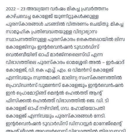
2022 – 23 അദ്ധ്യയന വർഷം മികച്ച പ്രവർത്തനം
കാഴ്ചവെച്ച കോളേജ് യുണിറ്റുകൾക്കുള്ള
പുരസ്‌കാരങ്ങൾ ചടങ്ങിൽ വിതരണം ചെയ്തു. മികച്ച
സാമൂഹിക പ്രതിബദ്ധതയുള്ള വിദ്യാഭ്യാസ
സ്ഥാപനത്തിനുള്ള പുരസ്‌കാരം കൈതപ്പൊയിൽ ലിസ
കോളേജിനും ഇന്റർവെൻഷൻ ടുവാർഡ്‌സ്
വെൽബീയിങ് ഓഫ് മാർജിനലൈസ്ഡ് എന്ന
വിഭാഗത്തിലെ പുരസ്‌കാരം ഓമശ്ശേരി അൽ – ഇർഷാദ്
കോളേജ്, വി. കെ എച്ച്. എം. ഒ വിമൻസ് കോളേജ്
എന്നിവയും സ്വന്തമാക്കി. മാലിന്യ സംസ്‌കരണത്തിൽ
പ്രൊവിഡൻസ് വുമൺസ് കോളേജും ഇന്റർവെൻഷൻ
ഇൻ പ്രൊമോട്ടിങ്ങ് മെന്റൽ ഹെൽത്ത് ആന്റ്
ഫിസിക്കൽ ഹെൽത്ത് വിഭാഗത്തിൽ ജെ. ഡി. ടി
കോളേജ് ഓഫ് നഴ്‌സിങ്, ഗവ. ഹോമിയോപതി
കോളേജ് എന്നിവയും പുരസ്‌കാരങ്ങൾ നേടി.
ഇന്റർവെൻഷൻ ടുവാർഡ്‌സ് ഡിസാസ്റ്റർ മാനേജ്‌മെന്റ്
ആന്റ് ലീഗൽ അവയർനെസ് വിഭാഗത്തിൽ തിരുവമ്പാടി