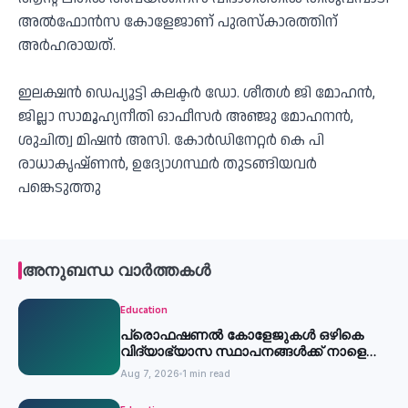
അൽഫോൻസ കോളേജാണ് പുരസ്‌കാരത്തിന്
അർഹരായത്.
ഇലക്ഷൻ ഡെപ്യൂട്ടി കലക്ടർ ഡോ. ശീതൾ ജി മോഹൻ,
ജില്ലാ സാമൂഹ്യനീതി ഓഫീസർ അഞ്ജു മോഹനൻ,
ശുചിത്വ മിഷൻ അസി. കോർഡിനേറ്റർ കെ പി
രാധാകൃഷ്ണൻ, ഉദ്യോഗസ്ഥർ തുടങ്ങിയവർ
പങ്കെടുത്തു
അനുബന്ധ വാർത്തകൾ
Education
പ്രൊഫഷണൽ കോളേജുകൾ ഒഴികെ
വിദ്യാഭ്യാസ സ്ഥാപനങ്ങൾക്ക് നാളെ
അവധി
Aug 7, 2026
1 min read