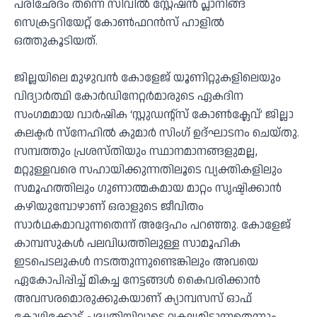
പരിഛേദം തന്നെ സിവിൽ സ്റ്റേഷൻ പ്ലാനിങ്ങ്
സെക്രട്ടറിയേറ്റ് കോൺഫറൻസ് ഹാളിൽ
ഒത്തുകൂടിയത്.
ജില്ലയിലെ മുഴുവൻ കോളേജ് യൂണിറ്റുകളിലെയും
വിദ്യാർത്ഥി കോർഡിനേറ്റർമാരുടെ ഏകദിന
സംഗമമായ വാർഷിക ‘സ്റ്റുഡന്റ്‌സ് കോൺക്ലേവ്’ ജില്ലാ
കലക്ടർ സ്‌നേഹിൽ കുമാർ സിംഗ് ഉദ്ഘാടനം ചെയ്തു.
സമ്പത്തും പ്രശസ്തിയും സ്ഥാനമാനങ്ങളുമല്ല,
മറ്റുള്ളവരെ സഹായിക്കുന്നതിലൂടെ വ്യക്തികളിലും
സമൂഹത്തിലും ഗുണാത്മകമായ മാറ്റം സൃഷ്ടിക്കാൻ
കഴിയുമ്പോഴാണ് ഒരാളുടെ ജീവിതം
സാർഥകമാവുന്നതെന്ന് അദ്ദേഹം പറഞ്ഞു. കോളേജ്
കാമ്പസുകൾ പലവിധത്തിലുള്ള സാമൂഹിക
ഇടപെടലുകൾ നടത്തുന്നുണ്ടെങ്കിലും അവയെ
ഏകോപിപ്പിച്ച് മികച്ച നേട്ടങ്ങൾ കൈവരിക്കാൻ
അവസരമൊരുക്കുകയാണ് ക്യാമ്പസസ് ഓഫ്