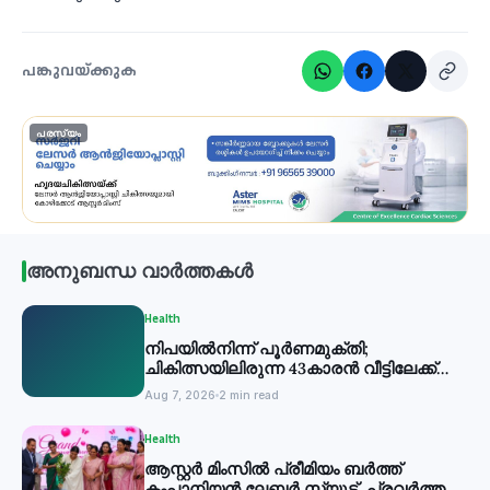
പങ്കുവയ്ക്കുക
പരസ്യം
അനുബന്ധ വാർത്തകൾ
Health
നിപയില്‍നിന്ന് പൂര്‍ണമുക്തി;
ചികിത്സയിലിരുന്ന 43കാരന്‍ വീട്ടിലേക്ക്
മടങ്ങി
Aug 7, 2026
2 min read
Health
ആസ്റ്റർ മിംസിൽ പ്രീമിയം ബർത്ത്
കംപാനിയൻ ലേബർ സ്യൂട്ട് പ്രവർത്തനം