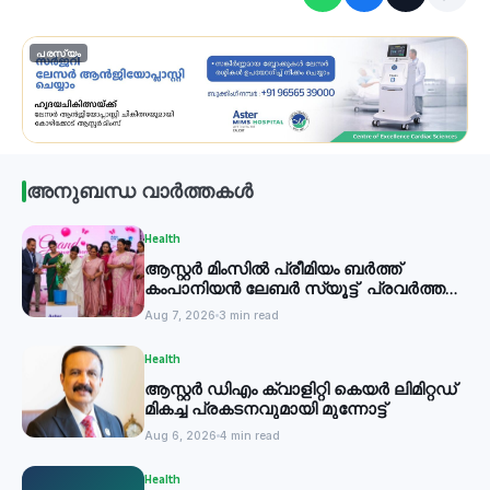
പരസ്യം
അനുബന്ധ വാർത്തകൾ
Health
ആസ്റ്റർ മിംസിൽ പ്രീമിയം ബർത്ത്
കംപാനിയൻ ലേബർ സ്യൂട്ട് പ്രവർത്തനം
തുടങ്ങി
Aug 7, 2026
3 min read
Health
ആസ്റ്റർ ഡിഎം ക്വാളിറ്റി കെയർ ലിമിറ്റഡ്
മികച്ച പ്രകടനവുമായി മുന്നോട്ട്
Aug 6, 2026
4 min read
Health