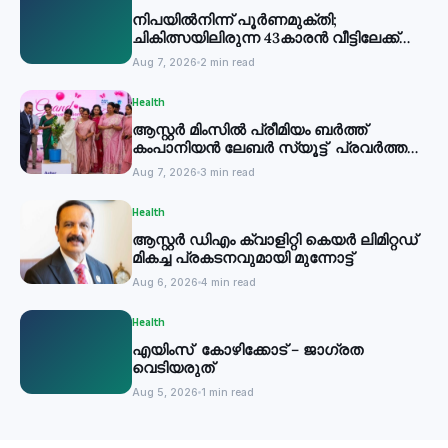
നിപയില്‍നിന്ന് പൂര്‍ണമുക്തി;
ചികിത്സയിലിരുന്ന 43കാരന്‍ വീട്ടിലേക്ക്
മടങ്ങി
Aug 7, 2026
2 min read
Health
ആസ്റ്റർ മിംസിൽ പ്രീമിയം ബർത്ത്
കംപാനിയൻ ലേബർ സ്യൂട്ട് പ്രവർത്തനം
തുടങ്ങി
Aug 7, 2026
3 min read
Health
ആസ്റ്റർ ഡിഎം ക്വാളിറ്റി കെയർ ലിമിറ്റഡ്
മികച്ച പ്രകടനവുമായി മുന്നോട്ട്
Aug 6, 2026
4 min read
Health
എയിംസ് കോഴിക്കോട് – ജാഗ്രത
വെടിയരുത്
Aug 5, 2026
1 min read
Health