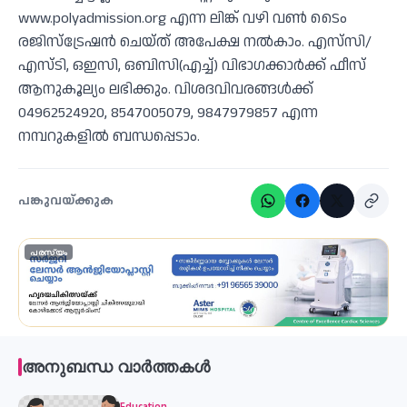
www.polyadmission.org എന്ന ലിങ്ക് വഴി വണ്‍ ടൈം
രജിസ്ട്രേഷന്‍ ചെയ്ത് അപേക്ഷ നല്‍കാം. എസ്‌സി/
എസ്ടി, ഒഇസി, ഒബിസി(എച്ച്) വിഭാഗക്കാര്‍ക്ക് ഫീസ്
ആനുകൂല്യം ലഭിക്കും. വിശദവിവരങ്ങള്‍ക്ക്
04962524920, 8547005079, 9847979857 എന്ന
നമ്പറുകളില്‍ ബന്ധപ്പെടാം.
പങ്കുവയ്ക്കുക
പരസ്യം
അനുബന്ധ വാർത്തകൾ