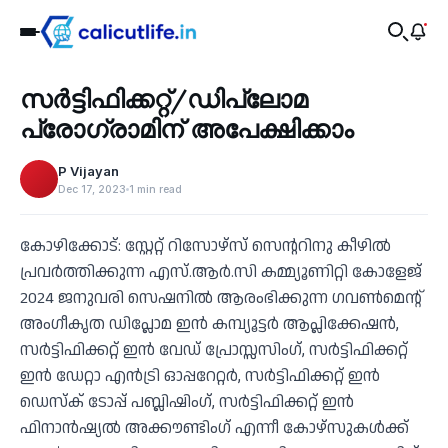
Education
സർട്ടിഫിക്കറ്റ്/ഡിപ്ലോമ
‹
പ്രോഗ്രാമിന് അപേക്ഷിക്കാം
P Vijayan
Dec 17, 2023
1 min read
കോഴിക്കോട്: സ്റ്റേറ്റ് റിസോഴ്സ് സെന്ററിനു കീഴിൽ
പ്രവർത്തിക്കുന്ന എസ്.ആർ.സി കമ്മ്യൂണിറ്റി കോളേജ്
2024 ജനുവരി സെഷനിൽ ആരംഭിക്കുന്ന ഗവൺമെന്റ്
അംഗീകൃത ഡിപ്ലോമ ഇൻ കമ്പ്യൂട്ടർ ആപ്ലിക്കേഷൻ,
സർട്ടിഫിക്കറ്റ് ഇൻ വേഡ് പ്രോസ്സസിംഗ്, സർട്ടിഫിക്കറ്റ്
ഇൻ ഡേറ്റാ എൻട്രി ഓപ്പറേറ്റർ, സർട്ടിഫിക്കറ്റ് ഇൻ
ഡെസ്ക് ടോപ്പ് പബ്ലിഷിംഗ്, സർട്ടിഫിക്കറ്റ് ഇൻ
ഫിനാൻഷ്യൽ അക്കൗണ്ടിംഗ് എന്നീ കോഴ്സുകൾക്ക്