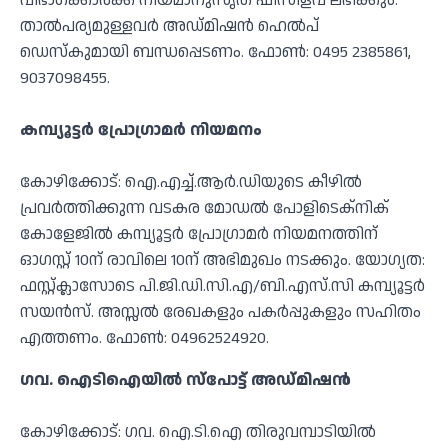
വിഭാഗക്കാര്‍ക്ക് നിയമാനുസൃത ഫീസിളവ് ലഭിക്കും.
താല്‍പര്യമുള്ളവര്‍ അഡ്മിഷന്‍ ഹെല്‍പ്
ഡെസ്‌കുമായി ബന്ധപ്പെടണം. ഫോണ്‍: 0495 2385861,
9037098455.
കമ്പ്യൂട്ടര്‍ പ്രോഗ്രാമര്‍ നിയമനം
കോഴിക്കോട്: ഐ.എച്ച്.ആര്‍.ഡിയുടെ കീഴില്‍
പ്രവര്‍ത്തിക്കുന്ന വടകര മോഡല്‍ പോളിടെക്‌നിക്
കോളേജില്‍ കമ്പ്യൂട്ടര്‍ പ്രോഗ്രാമര്‍ നിയമനത്തിന്
ഓഗസ്റ്റ് 10ന് രാവിലെ 10ന് അഭിമുഖം നടക്കും. യോഗ്യത:
ഫസ്റ്റ്ക്ലാസോടെ പി.ജി.ഡി.സി.എ/ബി.എസ്.സി കമ്പ്യൂട്ടര്‍
സയന്‍സ്. അസ്സല്‍ രേഖകളും പകര്‍പ്പുകളും സഹിതം
എത്തണം. ഫോണ്‍: 04962524920.
ഗവ. ഐടിഐയില്‍ സ്‌പോട്ട് അഡ്മിഷൻ
കോഴിക്കോട്: ഗവ. ഐ.ടി.ഐ തിരുവമ്പാടിയില്‍