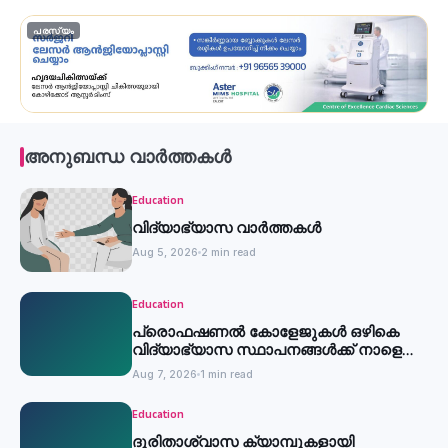
പരസ്യം
അനുബന്ധ വാർത്തകൾ
Education
വിദ്യാഭ്യാസ വാർത്തകൾ
Aug 5, 2026
2 min read
Education
പ്രൊഫഷണൽ കോളേജുകൾ ഒഴികെ
വിദ്യാഭ്യാസ സ്ഥാപനങ്ങൾക്ക് നാളെ
അവധി
Aug 7, 2026
1 min read
Education
ദുരിതാശ്വാസ ക്യാമ്പുകളായി