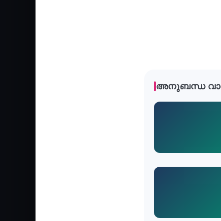
അനുബന്ധ വാ