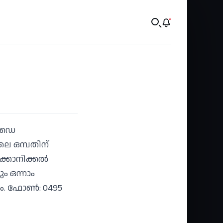
് ഡൈ
ൈ ഒമ്പതിന്
്കാനിക്കല്‍
ം ഒന്നാം
ം. ഫോണ്‍: 0495