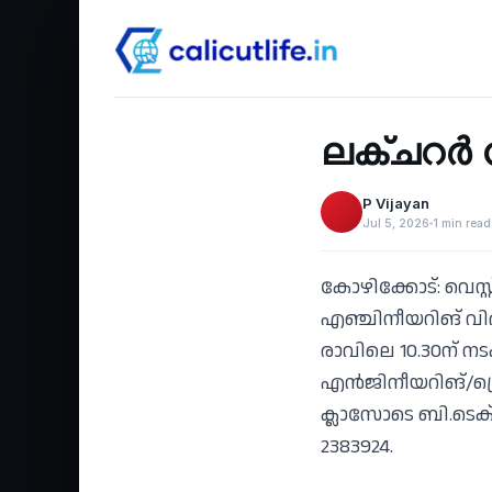
Education
‹
ലക്ചറര്‍
P Vijayan
Jul 5, 2026
1 min read
കോഴിക്കോട്: വെസ്
എഞ്ചിനീയറിങ് വി
രാവിലെ 10.30ന് ന
എന്‍ജിനീയറിങ്/പ്
ക്ലാസോടെ ബി.ടെക്
2383924.