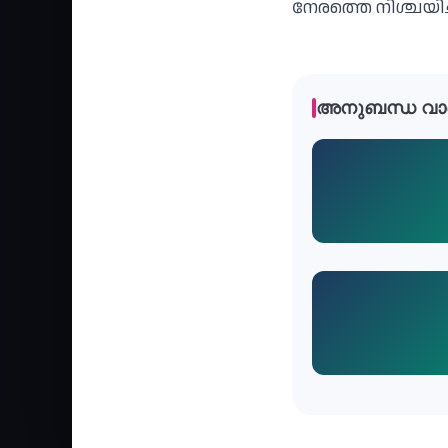
നേരത്തെ നിശ്ചയ
അനുബന്ധ വാ