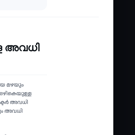
ളെ അവധി
ായ മഴയും
 ഒഴികെയുള്ള
കലക്ടർ അവധി
കും അവധി