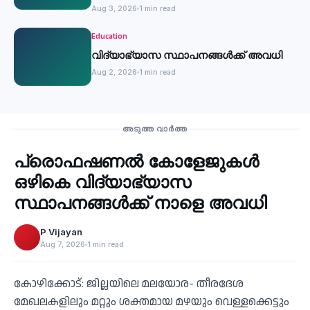
Aug 3, 2026
1 min read
Education
വിദ്യാഭ്യാസ സ്ഥാപനങ്ങൾക്ക് അവധി
Aug 2, 2026
1 min read
Education
അടുത്ത വാർത്ത
പ്രൊഫഷണൽ കോളേജുകൾ
‹
ഒഴികെ വിദ്യാഭ്യാസ
സ്ഥാപനങ്ങൾക്ക് നാളെ അവധി
P Vijayan
Aug 7, 2026
1 min read
കോഴിക്കോട്: ജില്ലയിലെ മലയോര- തീരദേശ
മേഖലകളിലും മറ്റും ശക്തമായ മഴയും വെള്ളക്കെട്ടും