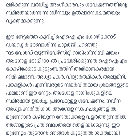
ലഭിക്കുന്ന വർധിച്ച അംഗീകാരവും ഗവേഷണത്തിന്റെ
സ്ഥിരതയാർന്ന സ്വാധീനവും ഉൽപ്പാദനക്ഷമതയും
വ്യക്തമാക്കുന്നു.
ഈ നേട്ടത്തെ കുറിച്ച് ഐഐഎം കോഴിക്കോട്
ഡയറക്ടർ ദേബാശിസ് ചാറ്റർജി പറഞ്ഞു:
“QS വേൾഡ് യൂണിവേഴ്സിറ്റി റാങ്കിംഗ്സ് (വിഷയം)
ആഗോള ടോപ്പ് 100-ൽ പ്രവേശിക്കുന്നത് ഐഐഎം
കോഴിക്കോട് കുടുംബത്തിന് അഭിമാനകരമായ
നിമിഷമാണ്. അധ്യാപകർ, വിദ്യാർത്ഥികൾ, അലുമ്നി,
പങ്കാളികൾ എന്നിവരുടെ സമർപ്പിതമായ ശ്രമങ്ങളുടെ
ഫലമാണ് ഈ നേട്ടം. ആഗോള റാങ്കിംഗുകളിലെ
സ്ഥിരമായ ഉയർച്ച, പ്രഭാവമുള്ള ഗവേഷണം, നവീന
അധ്യാപനരീതികൾ, ആഗോള സാഹചര്യങ്ങളിൽ
മുന്നേറാൻ കഴിയുന്ന നേതാക്കളെ വളർത്തുന്നതിൽ
ഞങ്ങളുടെ പ്രതിബദ്ധതയെ തെളിയിക്കുന്നു. ഈ
മുന്നേറ്റം തുടരാൻ ഞങ്ങൾ കൂടുതൽ ശക്തമായി