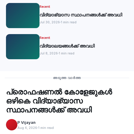
Recent
വിദ്യാഭ്യാസ സ്ഥാപനങ്ങൾക്ക് അവധി
Jul 30, 2026
1 min read
Recent
വിദ്യാലയങ്ങള്‍ക്ക് അവധി
Jul 8, 2026
1 min read
Education
അടുത്ത വാർത്ത
പ്രൊഫഷണൽ കോളേജുകൾ
‹
ഒഴികെ വിദ്യാഭ്യാസ
സ്ഥാപനങ്ങൾക്ക് അവധി
P Vijayan
Aug 4, 2026
1 min read