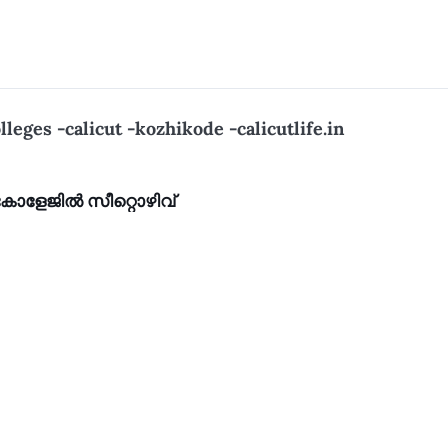
lleges -calicut -kozhikode -calicutlife.in
ളേജില്‍ സീറ്റൊഴിവ്